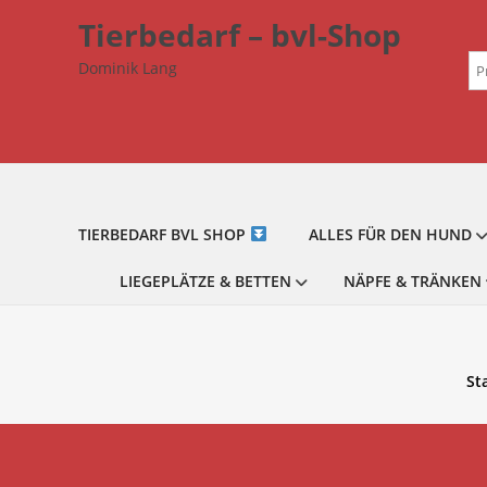
Zum
Tierbedarf – bvl-Shop
Inhalt
Su
springen
Dominik Lang
na
TIERBEDARF BVL SHOP
ALLES FÜR DEN HUND
LIEGEPLÄTZE & BETTEN
NÄPFE & TRÄNKEN
St