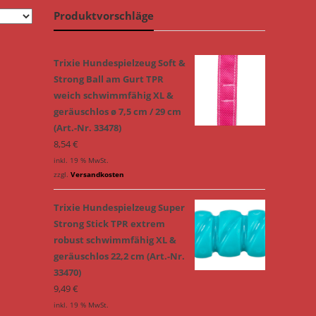
Produktvorschläge
Trixie Hundespielzeug Soft &
Strong Ball am Gurt TPR
weich schwimmfähig XL &
geräuschlos ø 7,5 cm / 29 cm
(Art.-Nr. 33478)
8,54
€
inkl. 19 % MwSt.
zzgl.
Versandkosten
Trixie Hundespielzeug Super
Strong Stick TPR extrem
robust schwimmfähig XL &
geräuschlos 22,2 cm (Art.-Nr.
33470)
9,49
€
inkl. 19 % MwSt.