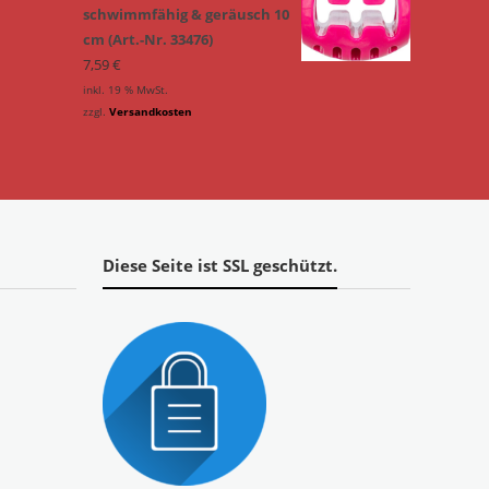
schwimmfähig & geräusch 10
cm (Art.-Nr. 33476)
7,59
€
inkl. 19 % MwSt.
zzgl.
Versandkosten
Diese Seite ist SSL geschützt.