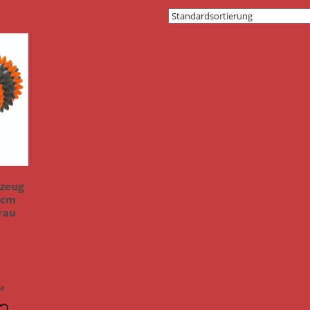
zeug
 cm
rau
n
ge