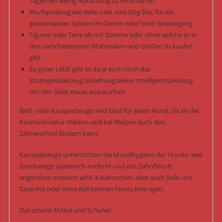
Tagen ein wenig Abkühlung zu verschaffen
Wurfspielzeug wie Bälle oder eine Dog Disc für ein
gemeinsames Spielen im Garten oder beim Spaziergang
Figuren oder Tiere ob mit Stimme oder ohne welche es in
den verschiedensten Materialien und Größen zu kaufen
gibt
Zu guter Letzt gibt es da ja auch noch das
Strategiespielzeug beziehungsweise Intelligenzspielzeug
um den Geist etwas anzukurbeln
Beiß- oder Kauspielzeuge sind ideal für jeden Hund, da sie die
Kaumuskulatur stärken und bei Welpen auch den
Zahnwechsel fördern kann.
Kauspielzeuge unterstützen die Mundhygiene der Hunde, weil
Zahnbelege spielerisch entfernt und das Zahnfleisch
angenehm massiert wird. Kauknochen, aber auch Seile und
Taue mit oder ohne Ball können hierzu beitragen.
Das schont Möbel und Schuhe!