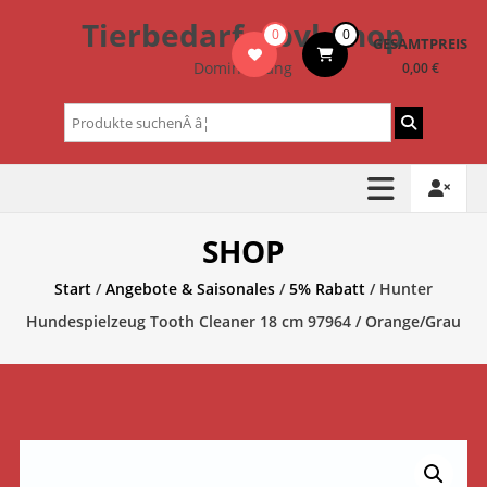
Zum
Tierbedarf – bvl-Shop
0
0
Inhalt
GESAMTPREIS
springen
Dominik Lang
0,00 €
Suchen
nach:
SHOP
Start
/
Angebote & Saisonales
/
5% Rabatt
/ Hunter
Hundespielzeug Tooth Cleaner 18 cm 97964 / Orange/Grau