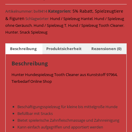
Cleaner
18
Kategorien:
5% Rabatt
,
Spielzeugtiere
Artikelnummer:
bvl9414
cm
& Figuren
Schlagwörter:
Hund / Spielzeug Hantel
,
Hund / Spielzeug
97964
ohne Geräusch
,
Hund / Spielzeug T
,
Hund / Spielzeug Tooth Cleaner
,
/
Hunter
,
Snack Spielzeug
Orange/Grau
Menge
Beschreibung
Produktsicherheit
Rezensionen (0)
Beschreibung
Hunter Hundespielzeug Tooth Cleaner aus Kunststoff 97964,
Tierbedarf Online Shop
Beschäftigungsspielzeug für kleine bis mittelgroße Hunde
Befüllbar mit Snacks
Bietet spielerische Zahnfleischmassage und Zahnreinigung
Kann einfach aufgegriffen und apportiert werden