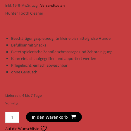
inkl. 19 % MwSt.
zzgl.
Versandkosten
Hunter Tooth Cleaner
Beschäftigungsspielzeug für kleine bis mittelgroße Hunde
Befüllbar mit Snacks
Bietet spielerische Zahnfleischmassage und Zahnreinigung
Kann einfach aufgegriffen und apportiert werden
Pflegeleicht: einfach abwaschbar
ohne Geräusch
Lieferzeit:
4 bis 7 Tage
Vorrätig
Hunter
In den Warenkorb
Hundespielzeug
Tooth
Auf die Wunschliste