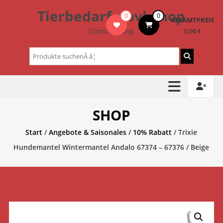
Zum
Tierbedarf – bvl-Shop
0
0
Inhalt
GESAMTPREIS
springen
Dominik Lang
0,00 €
Suchen
nach:
SHOP
Start
/
Angebote & Saisonales
/
10% Rabatt
/ Trixie
Hundemantel Wintermantel Andalo 67374 – 67376 / Beige