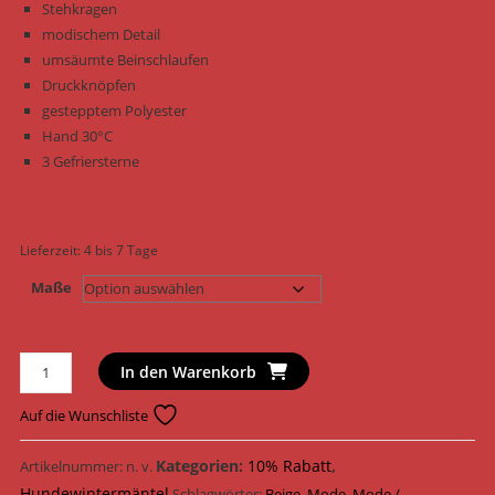
Stehkragen
modischem Detail
umsäumte Beinschlaufen
Druckknöpfen
gestepptem Polyester
Hand 30°C
3 Gefriersterne
Lieferzeit:
4 bis 7 Tage
Maße
Trixie
In den Warenkorb
Hundemantel
Wintermantel
Auf die Wunschliste
Andalo
67374
Kategorien:
10% Rabatt
,
Artikelnummer:
n. v.
-
Hundewintermäntel
Schlagwörter:
Beige
,
Mode
,
Mode /