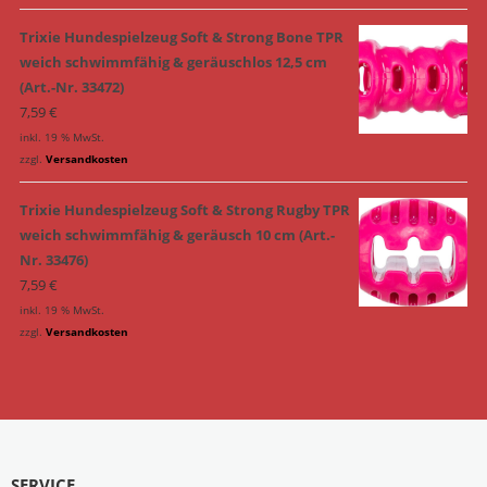
Trixie Hundespielzeug Soft & Strong Bone TPR
weich schwimmfähig & geräuschlos 12,5 cm
(Art.-Nr. 33472)
7,59
€
inkl. 19 % MwSt.
zzgl.
Versandkosten
Trixie Hundespielzeug Soft & Strong Rugby TPR
weich schwimmfähig & geräusch 10 cm (Art.-
Nr. 33476)
7,59
€
inkl. 19 % MwSt.
zzgl.
Versandkosten
SERVICE