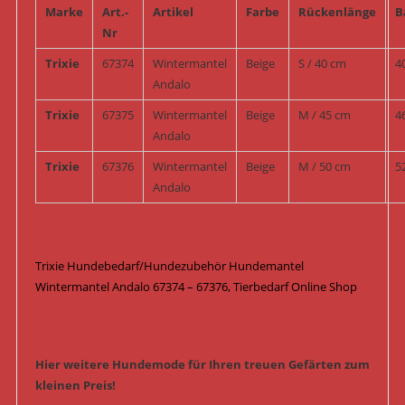
Marke
Art.-
Artikel
Farbe
Rückenlänge
B
Nr
Trixie
67374
Wintermantel
Beige
S / 40 cm
4
Andalo
Trixie
67375
Wintermantel
Beige
M / 45 cm
4
Andalo
Trixie
67376
Wintermantel
Beige
M / 50 cm
5
Andalo
Trixie Hundebedarf/Hundezubehör Hundemantel
Wintermantel Andalo 67374 – 67376, Tierbedarf Online Shop
Hier weitere Hundemode für Ihren treuen Gefärten zum
kleinen Preis!