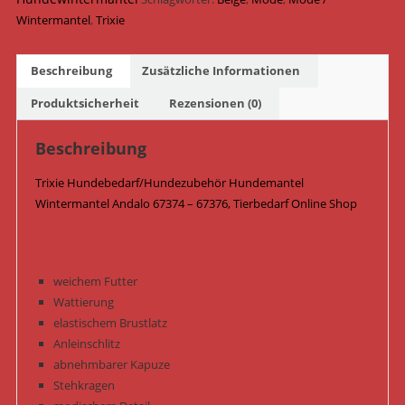
67376
Wintermantel
,
Trixie
/
Beige
Beschreibung
Zusätzliche Informationen
Menge
Produktsicherheit
Rezensionen (0)
Beschreibung
Trixie Hundebedarf/Hundezubehör Hundemantel
Wintermantel Andalo 67374 – 67376, Tierbedarf Online Shop
weichem Futter
Wattierung
elastischem Brustlatz
Anleinschlitz
abnehmbarer Kapuze
Stehkragen