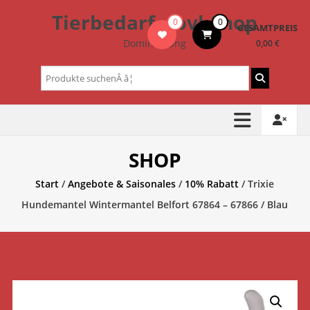
Zum
Tierbedarf – bvl-Shop
0
0
Inhalt
GESAMTPREIS
springen
Dominik Lang
0,00 €
Suchen
nach:
SHOP
Start
/
Angebote & Saisonales
/
10% Rabatt
/ Trixie
Hundemantel Wintermantel Belfort 67864 – 67866 / Blau