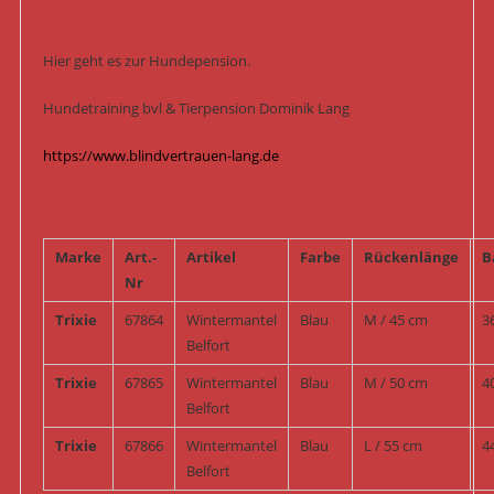
Hier geht es zur Hundepension.
Hundetraining bvl & Tierpension Dominik Lang
https://www.blindvertrauen-lang.de
Marke
Art.-
Artikel
Farbe
Rückenlänge
B
Nr
Trixie
67864
Wintermantel
Blau
M / 45 cm
3
Belfort
Trixie
67865
Wintermantel
Blau
M / 50 cm
4
Belfort
Trixie
67866
Wintermantel
Blau
L / 55 cm
4
Belfort