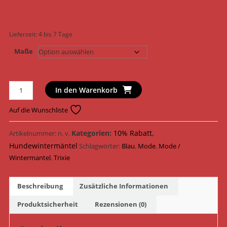
Lieferzeit:
4 bis 7 Tage
Maße
Trixie
In den Warenkorb
Hundemantel
Wintermantel
Auf die Wunschliste
Belfort
67864
Kategorien:
10% Rabatt
,
Artikelnummer:
n. v.
-
Hundewintermäntel
Schlagwörter:
Blau
,
Mode
,
Mode /
67866
Wintermantel
,
Trixie
/
Blau
Beschreibung
Zusätzliche Informationen
Menge
Produktsicherheit
Rezensionen (0)