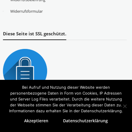
Widerrufsformular
Diese Seite ist SSL geschützt.
Bei Aufruf und Nutzung dieser Website werden
personenbezogene Daten in Form von Cookies, IP Adressen
und Server Log Files verarbeitet. Durch die weitere Nutzung
der Webseite stimmen Sie der Verarbeitung dieser Daten zu.
Informationen dazu erhalten Sie in der Datenschutzerklärung.
Akzeptieren
Datenschutzerklärung
Copyright © 2026
Tierbedarf – bvl-Shop
. Alle Rechte vorbehalten. Theme:
eStore
von ThemeGrill.
Powered by
WordPress
.