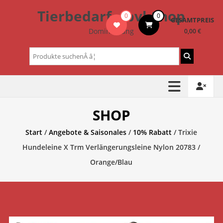
Zum
Tierbedarf – bvl-Shop
0
0
Inhalt
GESAMTPREIS
springen
Dominik Lang
0,00 €
Suchen
nach:
SHOP
Start
/
Angebote & Saisonales
/
10% Rabatt
/ Trixie
Hundeleine X Trm Verlängerungsleine Nylon 20783 /
Orange/Blau