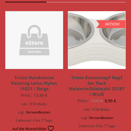
AKTION!
Trixie Hundeleine
Trixie Katzennapf Napf
Painting Leine Nylon
Set flach
15821 / Beige
Melamin/Edelstahl 25187
/ Weiß
Preis:
13,49
€
Ursprünglich
Aktuell
Preis:
9,99
€
8,99
€
inkl. 19 % MwSt.
Preis
Preis
inkl. 19 % MwSt.
zzgl.
Versandkosten
war:
ist:
zzgl.
Versandkosten
Lieferzeit:
4 bis 7 Tage
9,99 €
8,99 €.
Lieferzeit:
4 bis 7 Tage
Auf die Wunschliste