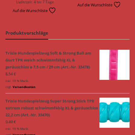
Lieferzeit:
4 bis 7 Tage
Auf die Wunschliste
Auf die Wunschliste
Produktvorschläge
Trixie Hundespielzeug Soft & Strong Ball am
Gurt TPR weich schwimmfähig XL &
geräuschlos ø 7,5 cm / 29 cm (Art.-Nr. 33478)
8,54
€
inkl. 19 % MwSt.
zzgl.
Versandkosten
Trixie Hundespielzeug Super Strong Stick TPR
extrem robust schwimmfähig XL & geräuschlos
22,2 cm (Art.-Nr. 33470)
9,49
€
inkl. 19 % MwSt.
zzgl.
Versandkosten