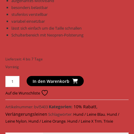
aufgenähtes Motivband
besonders belastbar
stufenlos verstellbar
variabel einsetzbar
lässt sich einfach um die Taille schnallen
Schulterbereich mit Neopren-Polsterung
Lieferzeit:
4 bis 7 Tage
Vorrätig
Trixie
In den Warenkorb
Hundeleine
X
Auf die Wunschliste
Trm
Verlängerungsleine
Kategorien:
10% Rabatt
,
Artikelnummer:
bvl5403
Nylon
Verlängerungsleinen
Schlagwörter:
Hund / Leine Blau
,
Hund /
20783
Leine Nylon
,
Hund / Leine Orange
,
Hund / Leine X Trm
,
Trixie
/