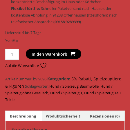
konzentrierte Beschäftigung im Haus oder Körbchen.
Flexibel für Sie:
Schneller Paketversand nach Hause oder
kostenlose Abholung in 91238 Offenhausen (Ittelshofen) nach
telefonischer Absprache (
09158 9289399
).
Lieferzeit:
4 bis 7 Tage
Vorrätig
Trixie
In den Warenkorb
Tau
Baumwolle
Auf die Wunschliste
Spieltau
&
Kategorien:
5% Rabatt
,
Spielzeugtiere
Artikelnummer:
bvl9096
geräuschlos
& Figuren
Schlagwörter:
Hund / Spielzeug Baumwolle
,
Hund /
95
Spielzeug ohne Geräusch
,
Hund / Spielzeug T
,
Hund / Spielzeug Tau
,
cm
Trixie
(Art.-
Nr.
Beschreibung
Produktsicherheit
Rezensionen (0)
32832)
Menge