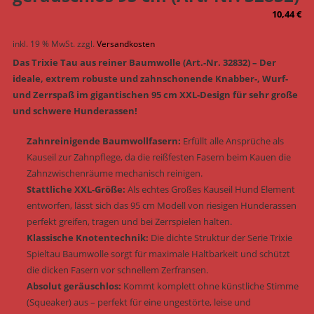
10,44
€
inkl. 19 % MwSt.
zzgl.
Versandkosten
Das Trixie Tau aus reiner Baumwolle (Art.-Nr. 32832) – Der
ideale, extrem robuste und zahnschonende Knabber-, Wurf-
und Zerrspaß im gigantischen 95 cm XXL-Design für sehr große
und schwere Hunderassen!
Zahnreinigende Baumwollfasern:
Erfüllt alle Ansprüche als
Kauseil zur Zahnpflege, da die reißfesten Fasern beim Kauen die
Zahnzwischenräume mechanisch reinigen.
Stattliche XXL-Größe:
Als echtes Großes Kauseil Hund Element
entworfen, lässt sich das 95 cm Modell von riesigen Hunderassen
perfekt greifen, tragen und bei Zerrspielen halten.
Klassische Knotentechnik:
Die dichte Struktur der Serie Trixie
Spieltau Baumwolle sorgt für maximale Haltbarkeit und schützt
die dicken Fasern vor schnellem Zerfransen.
Absolut geräuschlos:
Kommt komplett ohne künstliche Stimme
(Squeaker) aus – perfekt für eine ungestörte, leise und