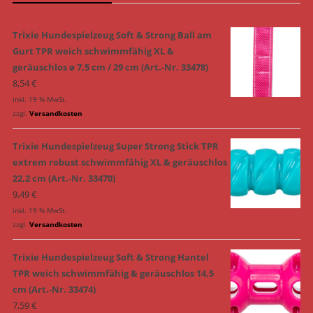
Trixie Hundespielzeug Soft & Strong Ball am
Gurt TPR weich schwimmfähig XL &
geräuschlos ø 7,5 cm / 29 cm (Art.-Nr. 33478)
8,54
€
inkl. 19 % MwSt.
zzgl.
Versandkosten
Trixie Hundespielzeug Super Strong Stick TPR
extrem robust schwimmfähig XL & geräuschlos
22,2 cm (Art.-Nr. 33470)
9,49
€
inkl. 19 % MwSt.
zzgl.
Versandkosten
Trixie Hundespielzeug Soft & Strong Hantel
TPR weich schwimmfähig & geräuschlos 14,5
cm (Art.-Nr. 33474)
7,59
€