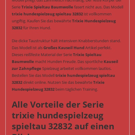
Modell pflegt das Zahnfleisch nachhaltig. Der feste Körper der
Serie
Trixie Spieltau Baumwolle
fasert nicht aus. Das Modell
trixie hundespielzeug spieltau 32832
ist vollkommen
ungiftig. Kaufen Sie das bewährte
Trixie Hundespielzeug
32832
für Ihren Hund.
Die dicke Taustruktur hält intensiven Knabberstunden stand.
Das Modell ist als
Großes Kauseil Hund
Artikel perfekt.
Dieses reißfeste Material der Serie
Trixie Spieltau
Baumwolle
macht Hunden Freude. Das sportliche
Kauseil
zur Zahnpflege
Spielzeug arbeitet vollkommen lautlos.
Bestellen Sie das Modell
trixie hundespielzeug spieltau
32832
direkt online. Nutzen Sie das bewährte
Trixie
Hundespielzeug 32832
beim täglichen Training.
Alle Vorteile der Serie
trixie hundespielzeug
spieltau 32832 auf einen