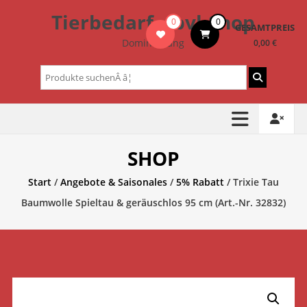
Zum
Tierbedarf – bvl-Shop
0
0
Inhalt
GESAMTPREIS
springen
Dominik Lang
0,00 €
Suchen
nach:
SHOP
Start
/
Angebote & Saisonales
/
5% Rabatt
/ Trixie Tau
Baumwolle Spieltau & geräuschlos 95 cm (Art.-Nr. 32832)