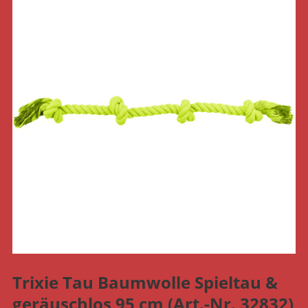
Trixie Tau Baumwolle Spieltau &
geräuschlos 95 cm (Art.-Nr. 32832)