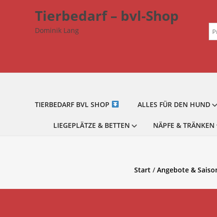
Zum
Tierbedarf – bvl-Shop
Inhalt
Su
springen
Dominik Lang
na
TIERBEDARF BVL SHOP
ALLES FÜR DEN HUND
LIEGEPLÄTZE & BETTEN
NÄPFE & TRÄNKEN
Start
/
Angebote & Saiso