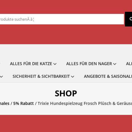
chen
ch:
ALLES FÜR DIE KATZE
ALLES FÜR DEN NAGER
AL
SICHERHEIT & SICHTBARKEIT
ANGEBOTE & SAISONAL
SHOP
nales
/
5% Rabatt
/ Trixie Hundespielzeug Frosch Plüsch & Geräusc