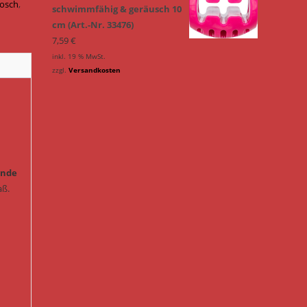
rosch
,
schwimmfähig & geräusch 10
cm (Art.-Nr. 33476)
7,59
€
inkl. 19 % MwSt.
zzgl.
Versandkosten
unde
aß.