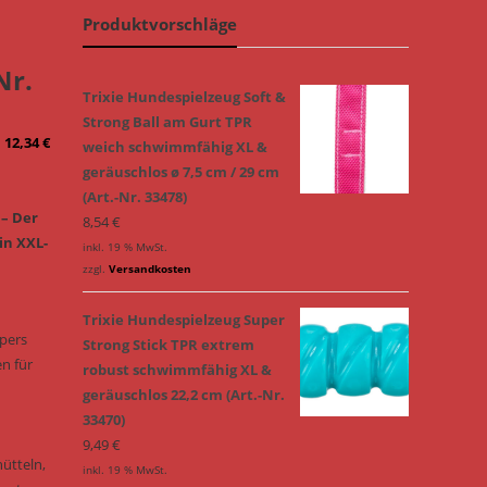
Produktvorschläge
Nr.
Trixie Hundespielzeug Soft &
Strong Ball am Gurt TPR
12,34
€
weich schwimmfähig XL &
geräuschlos ø 7,5 cm / 29 cm
(Art.-Nr. 33478)
 – Der
8,54
€
in XXL-
inkl. 19 % MwSt.
zzgl.
Versandkosten
Trixie Hundespielzeug Super
pers
Strong Stick TPR extrem
en für
robust schwimmfähig XL &
n
geräuschlos 22,2 cm (Art.-Nr.
33470)
9,49
€
ütteln,
inkl. 19 % MwSt.