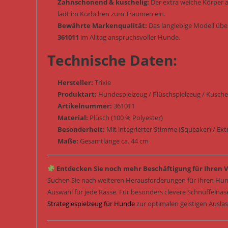
Zahnschonend & kuschelig:
Der extra weiche Körper a
lädt im Körbchen zum Träumen ein.
Bewährte Markenqualität:
Das langlebige Modell übe
361011
im Alltag anspruchsvoller Hunde.
Technische Daten:
Hersteller:
Trixie
Produktart:
Hundespielzeug / Plüschspielzeug / Kuschelt
Artikelnummer:
361011
Material:
Plüsch (100 % Polyester)
Besonderheit:
Mit integrierter Stimme (Squeaker) / Ex
Maße:
Gesamtlänge ca. 44 cm
Entdecken Sie noch mehr Beschäftigung für Ihren V
Suchen Sie nach weiteren Herausforderungen für Ihren Hun
Auswahl für jede Rasse. Für besonders clevere Schnüffelna
Strategiespielzeug für Hunde
zur optimalen geistigen Ausla