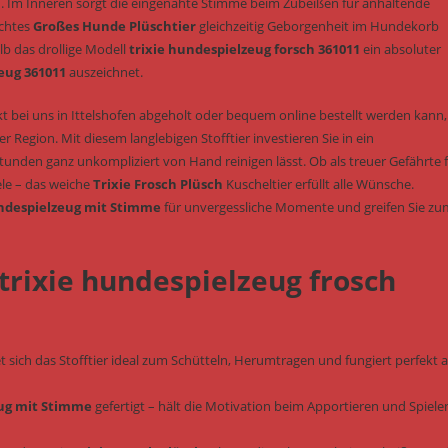
 Im Inneren sorgt die eingenähte Stimme beim Zubeißen für anhaltende
echtes
Großes Hunde Plüschtier
gleichzeitig Geborgenheit im Hundekorb
b das drollige Modell
trixie hundespielzeug forsch 361011
ein absoluter
eug 361011
auszeichnet.
t bei uns in Ittelshofen abgeholt oder bequem online bestellt werden kann, 
Region. Mit diesem langlebigen Stofftier investieren Sie in ein
unden ganz unkompliziert von Hand reinigen lässt. Ob als treuer Gefährte 
ele – das weiche
Trixie Frosch Plüsch
Kuscheltier erfüllt alle Wünsche.
despielzeug mit Stimme
für unvergessliche Momente und greifen Sie zu
 trixie hundespielzeug frosch
 sich das Stofftier ideal zum Schütteln, Herumtragen und fungiert perfekt a
ug mit Stimme
gefertigt – hält die Motivation beim Apportieren und Spiele