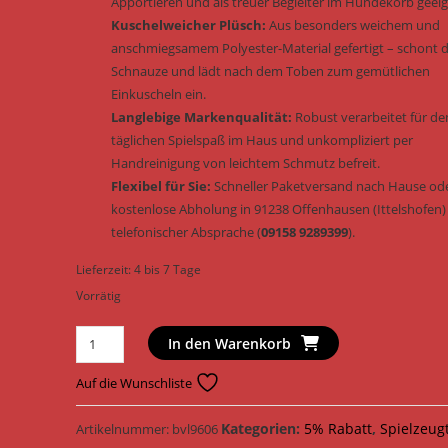
Apportieren und als treuer Begleiter im Hundekorb geeig
Kuschelweicher Plüsch:
Aus besonders weichem und
anschmiegsamem Polyester-Material gefertigt – schont d
Schnauze und lädt nach dem Toben zum gemütlichen
Einkuscheln ein.
Langlebige Markenqualität:
Robust verarbeitet für de
täglichen Spielspaß im Haus und unkompliziert per
Handreinigung von leichtem Schmutz befreit.
Flexibel für Sie:
Schneller Paketversand nach Hause od
kostenlose Abholung in 91238 Offenhausen (Ittelshofen)
telefonischer Absprache (
09158 9289399
).
Lieferzeit:
4 bis 7 Tage
Vorrätig
Trixie
In den Warenkorb
Hundespielzeug
Frosch
Auf die Wunschliste
Plüsch
&
Kategorien:
5% Rabatt
,
Spielzeug
Artikelnummer:
bvl9606