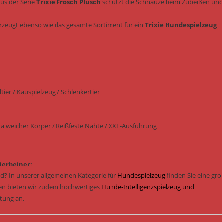
us der Serie
Trixie Frosch Plüsch
schützt die Schnauze beim Zubeißen un
rzeugt ebenso wie das gesamte Sortiment für ein
Trixie Hundespielzeug
ier / Kauspielzeug / Schlenkertier
tra weicher Körper / Reißfeste Nähte / XXL-Ausführung
ierbeiner:
d? In unserer allgemeinen Kategorie für
Hundespielzeug
finden Sie eine gr
sen bieten wir zudem hochwertiges
Hunde-Intelligenzspielzeug und
stung an.