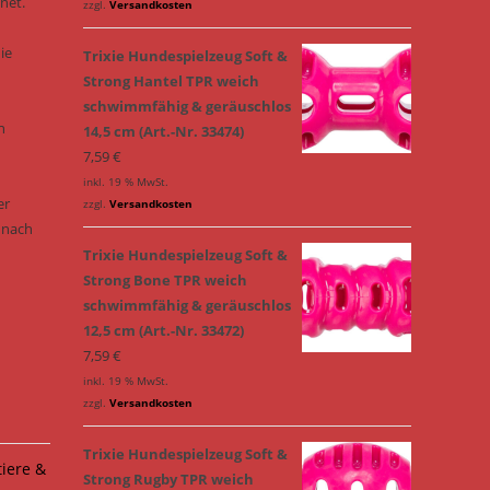
net.
zzgl.
Versandkosten
ie
Trixie Hundespielzeug Soft &
Strong Hantel TPR weich
schwimmfähig & geräuschlos
n
14,5 cm (Art.-Nr. 33474)
7,59
€
inkl. 19 % MwSt.
er
zzgl.
Versandkosten
 nach
Trixie Hundespielzeug Soft &
Strong Bone TPR weich
schwimmfähig & geräuschlos
12,5 cm (Art.-Nr. 33472)
7,59
€
inkl. 19 % MwSt.
zzgl.
Versandkosten
Trixie Hundespielzeug Soft &
tiere &
Strong Rugby TPR weich