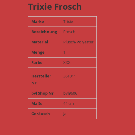
Trixie Frosch
Marke
Trixie
Bezeichnung
Frosch
Material
Plüsch/Polyester
Menge
1
Farbe
XXX
Hersteller
361011
Nr
bvl Shop Nr
bvl9606
Maße
44 cm
Geräusch
Ja