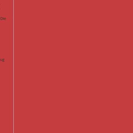
g
 Die
lug