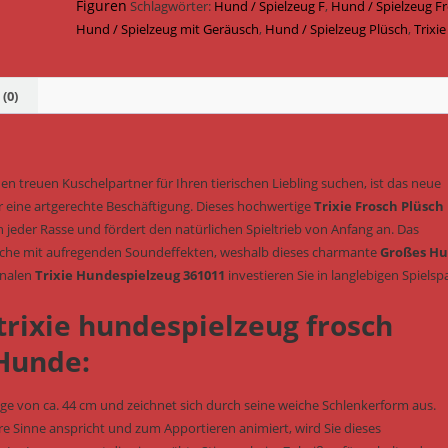
Geräusch
Figuren
Schlagwörter:
Hund / Spielzeug F
,
Hund / Spielzeug F
44
Hund / Spielzeug mit Geräusch
,
Hund / Spielzeug Plüsch
,
Trixie
cm
(Art.-
Nr.
(0)
361011)
Menge
en treuen Kuschelpartner für Ihren tierischen Liebling suchen, ist das neue
r eine artgerechte Beschäftigung. Dieses hochwertige
Trixie Frosch Plüsch
 jeder Rasse und fördert den natürlichen Spieltrieb von Anfang an. Das
äche mit aufregenden Soundeffekten, weshalb dieses charmante
Großes H
inalen
Trixie Hundespielzeug 361011
investieren Sie in langlebigen Spielsp
trixie hundespielzeug frosch
 Hunde:
änge von ca. 44 cm und zeichnet sich durch seine weiche Schlenkerform aus.
e Sinne anspricht und zum Apportieren animiert, wird Sie dieses