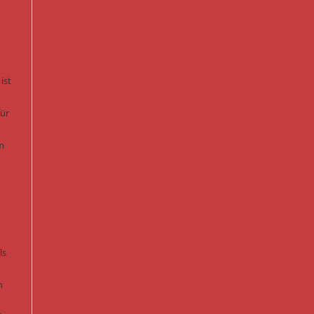
ist
für
m
ls
n