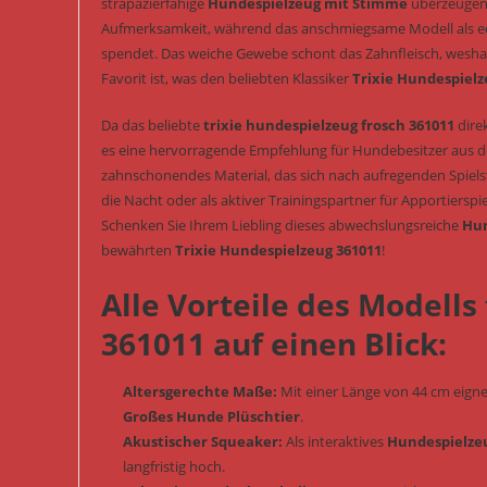
strapazierfähige
Hundespielzeug mit Stimme
überzeugen.
Aufmerksamkeit, während das anschmiegsame Modell als 
spendet. Das weiche Gewebe schont das Zahnfleisch, weshal
Favorit ist, was den beliebten Klassiker
Trixie Hundespielz
Da das beliebte
trixie hundespielzeug frosch 361011
direk
es eine hervorragende Empfehlung für Hundebesitzer aus der 
zahnschonendes Material, das sich nach aufregenden Spielst
die Nacht oder als aktiver Trainingspartner für Apportierspi
Schenken Sie Ihrem Liebling dieses abwechslungsreiche
Hun
bewährten
Trixie Hundespielzeug 361011
!
Alle Vorteile des Modells
361011 auf einen Blick:
Altersgerechte Maße:
Mit einer Länge von 44 cm eignet
Großes Hunde Plüschtier
.
Akustischer Squeaker:
Als interaktives
Hundespielze
langfristig hoch.