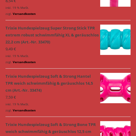
8,54
€
inkl. 19 % MwSt.
zzgl.
Versandkosten
Trixie Hundespielzeug Super Strong Stick TPR
extrem robust schwimmfähig XL & geräuschlos
22,2 cm (Art.-Nr. 33470)
9,49
€
inkl. 19 % MwSt.
zzgl.
Versandkosten
Trixie Hundespielzeug Soft & Strong Hantel
TPR weich schwimmfähig & geräuschlos 14,5
cm (Art.-Nr. 33474)
7,59
€
inkl. 19 % MwSt.
zzgl.
Versandkosten
Trixie Hundespielzeug Soft & Strong Bone TPR
weich schwimmfähig & geräuschlos 12,5 cm