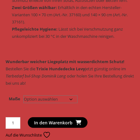
Schmutz effektiv von Ihren Sofas, Autositzen oder Betten fern.
Zwei Größen wählbar:
Erhältlich in den echten Hersteller-
Varianten 100 × 70 cm (Art.-Nr. 37160) und 140 × 90 cm (Art.-Nr.
37161).
Pflegeleichte Hygiene:
Lässt sich bei Verschmutzung ganz
unkompliziert bei 30 °C in der Waschmaschine reinigen.
Wunderbar weicher Liegeplatz mit wasserdichtem Schutz!
Bestellen Sie die
Trixie Hundedecke Levy
jetzt günstig online im
Tierbedarf bvl-Shop Dominik Lang
oder holen Sie Ihre Bestellung direkt
bei uns ab!
Maße
Trixie
In den Warenkorb
Hundedecke
Levy
Auf die Wunschliste