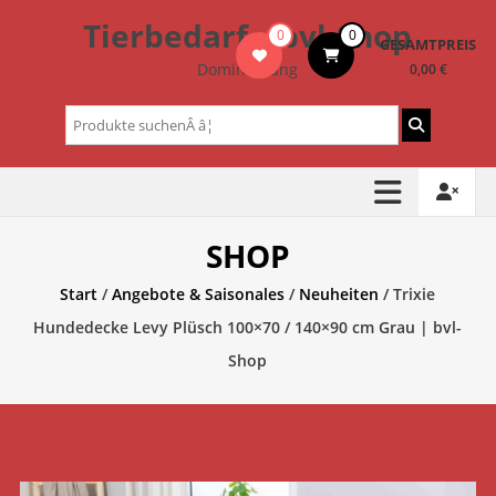
Zum
Tierbedarf – bvl-Shop
0
0
Inhalt
GESAMTPREIS
springen
Dominik Lang
0,00 €
Suchen
nach:
SHOP
Start
/
Angebote & Saisonales
/
Neuheiten
/ Trixie
Hundedecke Levy Plüsch 100×70 / 140×90 cm Grau | bvl-
Shop