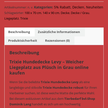
Plüsch
100×70
Kategorien:
5% Rabatt
,
Decken
,
Neuheiten
Artikelnummer:
n. v.
/
Schlagwörter:
100 x 70 cm
,
140 x 90 cm
,
Decke
,
Decke / Grau
,
140×90
Liegeplatz
,
Trixie
cm
Grau
Beschreibung
Zusätzliche Informationen
|
bvl-
Produktsicherheit
Rezensionen (0)
Shop
Menge
Beschreibung
Trixie Hundedecke Levy – Weicher
Liegeplatz aus Plüsch in Grau online
kaufen
Wenn Sie die beliebte
Trixie Hundedecke Levy
als eine
langlebige und stilvolle
Trixie Hundedecke robust
für Ihren
Vierbeiner suchen, ist diese weiche Matte die perfekte Wahl.
Bei diesem exklusiven Artikel aus dem
Tierbedarf bvl-Shop
Dominik Lang
handelt es sich um ein hochwertig