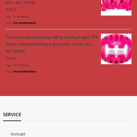
(Art.-Nr. 33472)
7,59
€
inkl. 19 % MwSt.
zzgl.
Versandkosten
Trixie Hundespielzeug Soft & Strong Rugby TPR
weich schwimmfähig & geräusch 10 cm (Art.-
Nr. 33476)
7,59
€
inkl. 19 % MwSt.
zzgl.
Versandkosten
SERVICE
Kontakt