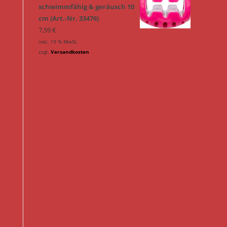
schwimmfähig & geräusch 10
cm (Art.-Nr. 33476)
7,59
€
inkl. 19 % MwSt.
zzgl.
Versandkosten