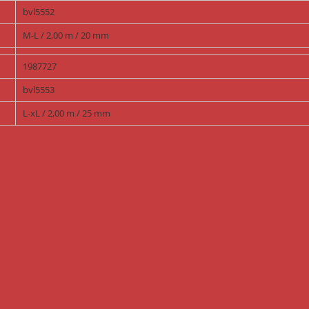
bvl5552
M-L / 2,00 m / 20 mm
1987727
bvl5553
L-xL / 2,00 m / 25 mm