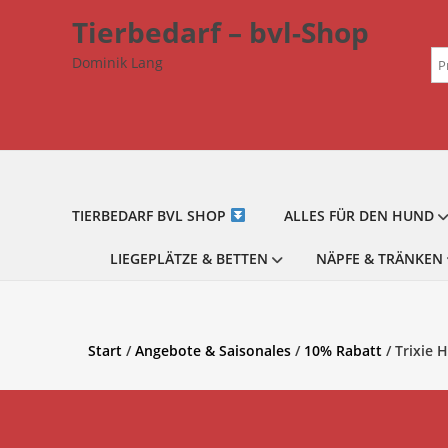
Zum
Tierbedarf – bvl-Shop
Inhalt
Su
springen
Dominik Lang
na
TIERBEDARF BVL SHOP
ALLES FÜR DEN HUND
LIEGEPLÄTZE & BETTEN
NÄPFE & TRÄNKEN
Start
/
Angebote & Saisonales
/
10% Rabatt
/ Trixie 