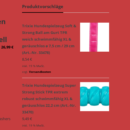
Produktvorschläge
en
Trixie Hundespielzeug Soft &
–
Strong Ball am Gurt TPR
ll
weich schwimmfähig XL &
geräuschlos ø 7,5 cm / 29 cm
–
26,99
€
(Art.-Nr. 33478)
8,54
€
inkl. 19 % MwSt.
zzgl.
Versandkosten
Trixie Hundespielzeug Super
Strong Stick TPR extrem
robust schwimmfähig XL &
geräuschlos 22,2 cm (Art.-Nr.
33470)
ashers
9,49
€
inkl. 19 % MwSt.