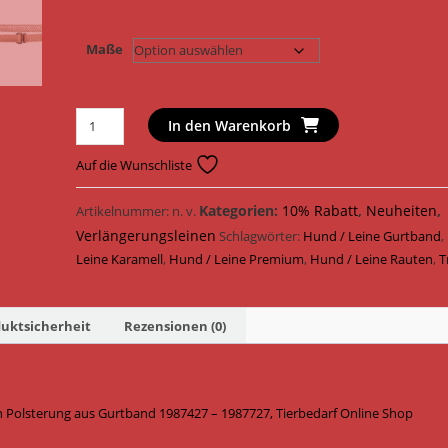
Maße
Trixie
In den Warenkorb
Hundeleine
Premium
Auf die Wunschliste
Verlängerungsleine
mit
Kategorien:
10% Rabatt
,
Neuheiten
,
Artikelnummer:
n. v.
Neopren
Verlängerungsleinen
Schlagwörter:
Hund / Leine Gurtband
,
Polsterung
Leine Karamell
,
Hund / Leine Premium
,
Hund / Leine Rauten
,
T
Gurtband
1987427
-
uktsicherheit
Rezensionen (0)
1987727
/
Boho-
 Polsterung aus Gurtband 1987427 – 1987727, Tierbedarf Online Shop
Rauten/Karamell
Menge