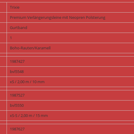
Trixie
Premium Verlängerungsleine mit Neopren Polsterung
Gurtband
1
Boho-Rauten/Karamell
1987427
bvl5548
xS / 2,00 m / 10 mm
1987527
bvl5550
xS-S / 2,00 m / 15 mm
1987627