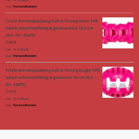
zzgl.
Versandkosten
Trixie Hundespielzeug Soft & Strong Bone TPR
weich schwimmfähig & geräuschlos 12,5 cm
(Art.-Nr. 33472)
7,59
€
inkl. 19 % MwSt.
zzgl.
Versandkosten
Trixie Hundespielzeug Soft & Strong Rugby TPR
weich schwimmfähig & geräusch 10 cm (Art.-
Nr. 33476)
7,59
€
inkl. 19 % MwSt.
zzgl.
Versandkosten