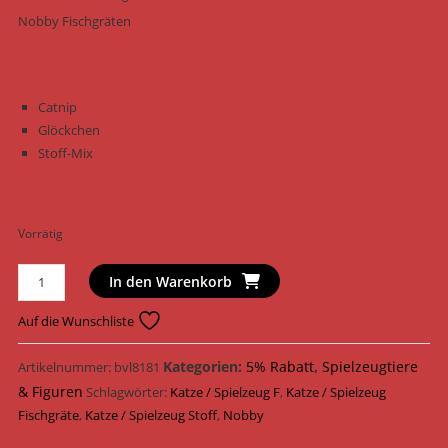
Nobby Fischgräten
Catnip
Glöckchen
Stoff-Mix
Vorrätig
Nobby
In den Warenkorb
Katzenspielzeug
Fischgräten
Auf die Wunschliste
Stoff
24
Kategorien:
5% Rabatt
,
Spielzeugtiere
Artikelnummer:
bvl8181
cm
& Figuren
Schlagwörter:
Katze / Spielzeug F
,
Katze / Spielzeug
80211
Fischgräte
,
Katze / Spielzeug Stoff
,
Nobby
/