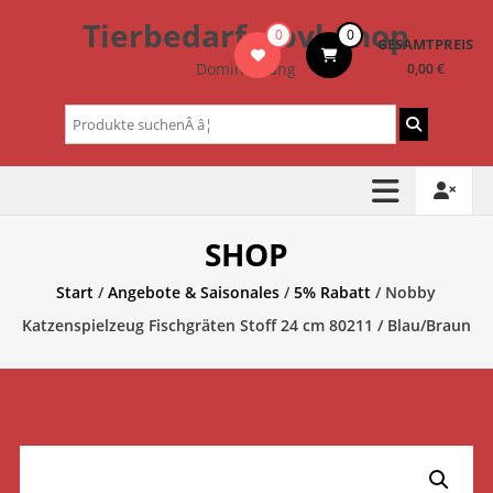
Zum
Tierbedarf – bvl-Shop
0
0
Inhalt
GESAMTPREIS
springen
Dominik Lang
0,00 €
Suchen
nach:
SHOP
Start
/
Angebote & Saisonales
/
5% Rabatt
/ Nobby
Katzenspielzeug Fischgräten Stoff 24 cm 80211 / Blau/Braun