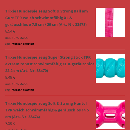
Trixie Hundespielzeug Soft & Strong Ball am
Gurt TPR weich schwimmfähig XL &
geräuschlos ø 7,5 cm / 29 cm (Art.-Nr. 33478)
8,54
€
inkl. 19 % MwSt.
zzgl.
Versandkosten
Trixie Hundespielzeug Super Strong Stick TPR
extrem robust schwimmfähig XL & geräuschlos
22,2 cm (Art.-Nr. 33470)
9,49
€
inkl. 19 % MwSt.
zzgl.
Versandkosten
Trixie Hundespielzeug Soft & Strong Hantel
TPR weich schwimmfähig & geräuschlos 14,5
cm (Art.-Nr. 33474)
7,59
€
inkl. 19 % MwSt.