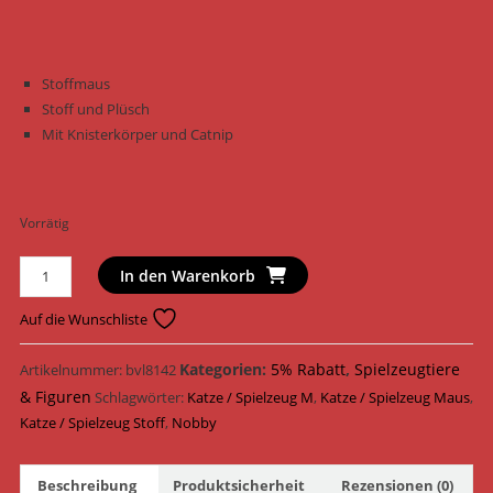
Stoffmaus
Stoff und Plüsch
Mit Knisterkörper und Catnip
Vorrätig
Nobby
In den Warenkorb
Katzenspielzeug
Maus
Auf die Wunschliste
Stoff
30
Kategorien:
5% Rabatt
,
Spielzeugtiere
Artikelnummer:
bvl8142
cm
& Figuren
Schlagwörter:
Katze / Spielzeug M
,
Katze / Spielzeug Maus
,
63957
Katze / Spielzeug Stoff
,
Nobby
Menge
Beschreibung
Produktsicherheit
Rezensionen (0)