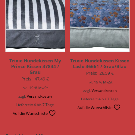
Trixie Hundekissen My
Trixie Hundekissen Kissen
Prince Kissen 37834 /
Laslo 36661 / Grau/Blau
Grau
Preis:
26,59
€
Preis:
47,49
€
inkl. 19 % MwSt.
inkl. 19 % MwSt.
zzgl.
Versandkosten
zzgl.
Versandkosten
Lieferzeit:
4 bis 7 Tage
Lieferzeit:
4 bis 7 Tage
Auf die Wunschliste
Auf die Wunschliste