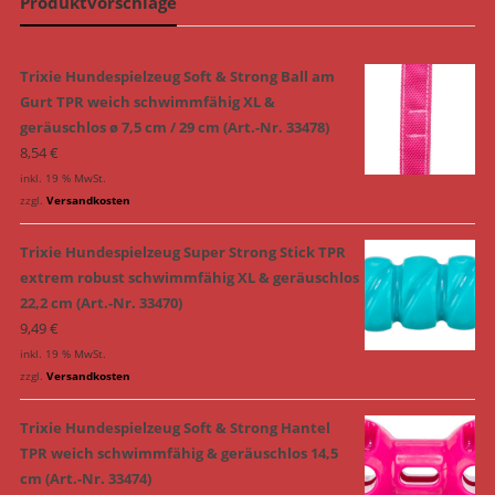
Produktvorschläge
Trixie Hundespielzeug Soft & Strong Ball am
Gurt TPR weich schwimmfähig XL &
geräuschlos ø 7,5 cm / 29 cm (Art.-Nr. 33478)
8,54
€
inkl. 19 % MwSt.
zzgl.
Versandkosten
Trixie Hundespielzeug Super Strong Stick TPR
extrem robust schwimmfähig XL & geräuschlos
22,2 cm (Art.-Nr. 33470)
9,49
€
inkl. 19 % MwSt.
zzgl.
Versandkosten
Trixie Hundespielzeug Soft & Strong Hantel
TPR weich schwimmfähig & geräuschlos 14,5
cm (Art.-Nr. 33474)