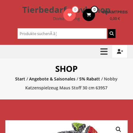
Zum
Tierbedarf – bvl-Shop
0
0
Inhalt
GESAMTPREIS
springen
Dominik Lang
0,00 €
Suchen
nach:
SHOP
Start
/
Angebote & Saisonales
/
5% Rabatt
/ Nobby
Katzenspielzeug Maus Stoff 30 cm 63957