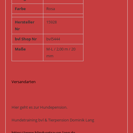
Farbe
Rosa
Hersteller
15928
Nr
bvl Shop Nr
bvl5444
Maße
M-L / 2,00 m / 20
mm
Versandarten
Hier geht es zur Hundepension.
Hundetraining bvl & Tierpension Dominik Lang
https://www.blindvertrauen-lang.de