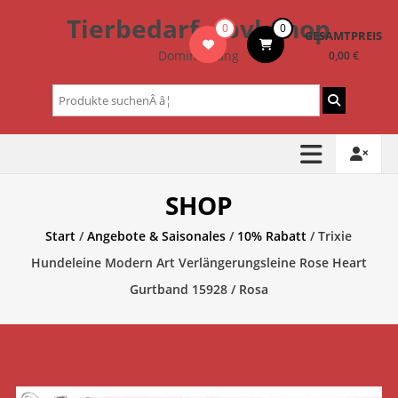
Zum
Tierbedarf – bvl-Shop
0
0
Inhalt
GESAMTPREIS
springen
Dominik Lang
0,00 €
Suchen
nach:
SHOP
Start
/
Angebote & Saisonales
/
10% Rabatt
/ Trixie
Hundeleine Modern Art Verlängerungsleine Rose Heart
Gurtband 15928 / Rosa