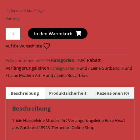
Lieferzeit:
4 bis 7 Tage
Vorrätig
Trixie
In den Warenkorb
Hundeleine
Modern
Auf die Wunschliste
Art
Verlängerungsleine
Kategorien:
10% Rabatt
,
Artikelnummer:
bvl5444
Rose
Verlängerungsleinen
Schlagwörter:
Hund / Leine Gurtband
,
Hund
Heart
/ Leine Modern Art
,
Hund / Leine Rosa
,
Trixie
Gurtband
15928
Beschreibung
Produktsicherheit
Rezensionen (0)
/
Rosa
Beschreibung
Menge
Trixie Hundeleine Modern Art Verlängerungsleine Rose Heart
aus Gurtband 15928, Tierbedarf Online Shop