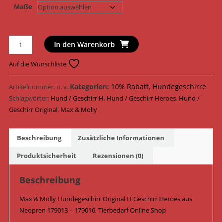
Maße
Max
In den Warenkorb
&
Molly
Auf die Wunschliste
Hundegeschirr
Original
Kategorien:
10% Rabatt
,
Hundegeschirre
Artikelnummer:
n. v.
H
Schlagwörter:
Hund / Geschirr H
,
Hund / Geschirr Heroes
,
Hund /
Geschirr
Geschirr Original
,
Max & Molly
Neopren
179013
Beschreibung
Zusätzliche Informationen
-
179016
Produktsicherheit
Rezensionen (0)
/
Heroes
Beschreibung
Menge
Max & Molly Hundegeschirr Original H Geschirr Heroes aus
Neopren 179013 – 179016, Tierbedarf Online Shop