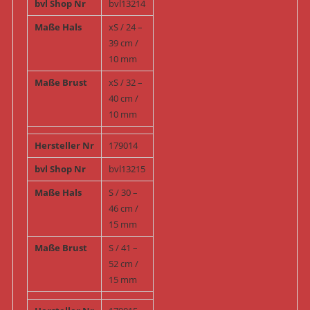
bvl Shop Nr
bvl13214
Maße Hals
xS / 24 –
39 cm /
10 mm
Maße Brust
xS / 32 –
40 cm /
10 mm
Hersteller Nr
179014
bvl Shop Nr
bvl13215
Maße Hals
S / 30 –
46 cm /
15 mm
Maße Brust
S / 41 –
52 cm /
15 mm