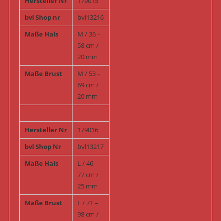
Hersteller Nr
179015
bvl Shop nr
bvl13216
Maße Hals
M / 36 –
58 cm /
20 mm
Maße Brust
M / 53 –
69 cm /
20 mm
Hersteller Nr
179016
bvl Shop Nr
bvl13217
Maße Hals
L / 46 –
77 cm /
25 mm
Maße Brust
L / 71 –
98 cm /