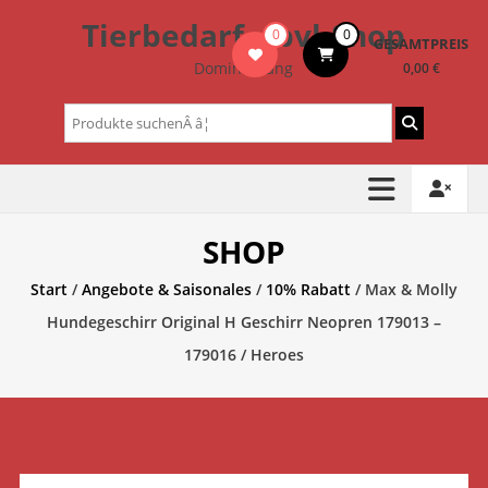
Zum
Tierbedarf – bvl-Shop
0
0
Inhalt
GESAMTPREIS
springen
Dominik Lang
0,00 €
Suchen
nach:
SHOP
Start
/
Angebote & Saisonales
/
10% Rabatt
/ Max & Molly
Hundegeschirr Original H Geschirr Neopren 179013 –
179016 / Heroes