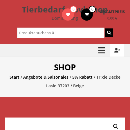
Zum
Tierbedarf – bvl-Shop
0
0
Inhalt
GESAMTPREIS
springen
Dominik Lang
0,00 €
Suchen
nach:
SHOP
Start
/
Angebote & Saisonales
/
5% Rabatt
/ Trixie Decke
Laslo 37203 / Beige