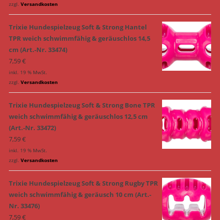
zzgl.
Versandkosten
Trixie Hundespielzeug Soft & Strong Hantel
TPR weich schwimmfähig & geräuschlos 14,5
cm (Art.-Nr. 33474)
7,59
€
inkl. 19 % MwSt.
zzgl.
Versandkosten
Trixie Hundespielzeug Soft & Strong Bone TPR
weich schwimmfähig & geräuschlos 12,5 cm
(Art.-Nr. 33472)
7,59
€
inkl. 19 % MwSt.
zzgl.
Versandkosten
Trixie Hundespielzeug Soft & Strong Rugby TPR
weich schwimmfähig & geräusch 10 cm (Art.-
Nr. 33476)
7,59
€