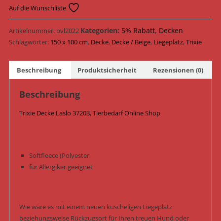
Laslo
Auf die Wunschliste
37203
/
Kategorien:
5% Rabatt
,
Decken
Artikelnummer:
bvl2022
Beige
Schlagwörter:
150 x 100 cm
,
Decke
,
Decke / Beige
,
Liegeplatz
,
Trixie
Menge
Beschreibung
Produktsicherheit
Rezensionen (0)
Beschreibung
Trixie Decke Laslo 37203, Tierbedarf Online Shop
Softfleece (Polyester
für Allergiker geeignet
Wie wäre es mit einem neuen kuscheligen Liegeplatz
beziehungsweise Rückzugsort für Ihren treuen Hund oder