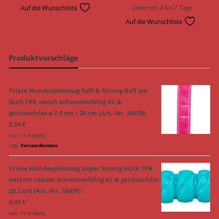
Auf die Wunschliste
Lieferzeit:
4 bis 7 Tage
Auf die Wunschliste
Produktvorschläge
Trixie Hundespielzeug Soft & Strong Ball am
Gurt TPR weich schwimmfähig XL &
geräuschlos ø 7,5 cm / 29 cm (Art.-Nr. 33478)
8,54
€
inkl. 19 % MwSt.
zzgl.
Versandkosten
Trixie Hundespielzeug Super Strong Stick TPR
extrem robust schwimmfähig XL & geräuschlos
22,2 cm (Art.-Nr. 33470)
9,49
€
inkl. 19 % MwSt.