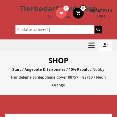
Zum
Tierbedarf – bvl-Shop
0
0
Inhalt
GESAMTPREIS
springen
Dominik Lang
0,00 €
Suchen
nach:
SHOP
Start
/
Angebote & Saisonales
/
10% Rabatt
/ Nobby
Hundeleine Schleppleine Cover 88757 – 88760 / Neon
Orange