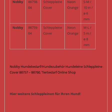
Nobby
88758-
Schleppleine
Neon
S-M /
04
Cover
Orange
10 m /
ø 6
mm
Nobby
88759-
Schleppleine
Neon
M-L /
04
Cover
Orange
5 m /
ø 8
mm
Nobby Hundebedarf/Hundezubehör Hundeleine Schleppleine
Cover 88757 – 88760, Tierbedarf Online Shop
Hier weitere Schleppleinen für Ihren Hund!