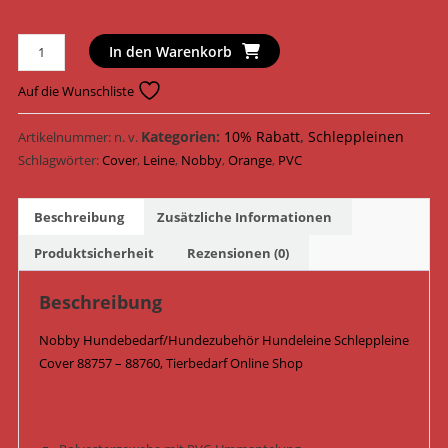
Nobby
In den Warenkorb
Hundeleine
Schleppleine
Auf die Wunschliste
Cover
88757
Kategorien:
10% Rabatt
,
Schleppleinen
Artikelnummer:
n. v.
-
Schlagwörter:
Cover
,
Leine
,
Nobby
,
Orange
,
PVC
88760
/
Beschreibung
Zusätzliche Informationen
Neon
Orange
Produktsicherheit
Rezensionen (0)
Menge
Beschreibung
Nobby Hundebedarf/Hundezubehör Hundeleine Schleppleine
Cover 88757 – 88760, Tierbedarf Online Shop