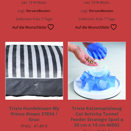
inkl. 19 % MwSt.
inkl. 19 % MwSt.
zzgl.
Versandkosten
zzgl.
Versandkosten
Lieferzeit:
4 bis 7 Tage
Lieferzeit:
4 bis 7 Tage
Auf die Wunschliste
Auf die Wunschliste
Trixie Hundekissen My
Trixie Katzenspielzeug
Prince Kissen 37834 /
Cat Activity Tunnel
Grau
Feeder Strategie Spiel ø
28 cm x 14 cm 46002
Preis:
47,49
€