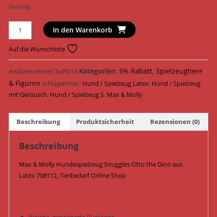
Vorrätig
Max
In den Warenkorb
&
Molly
Auf die Wunschliste
Hundespielzeug
Snuggles
Kategorien:
5% Rabatt
,
Spielzeugtiere
Artikelnummer:
bvl9416
Otto
& Figuren
Schlagwörter:
Hund / Spielzeug Latex
,
Hund / Spielzeug
the
mit Geräusch
,
Hund / Spielzeug S
,
Max & Molly
Dino
Latex
Beschreibung
Produktsicherheit
Rezensionen (0)
14,5
cm
Beschreibung
x
10,5
Max & Molly Hundespielzeug Snuggles Otto the Dino aus
cm
Latex 708112, Tierbedarf Online Shop
x
6,5
cm
708112
Weiche, gepolsterte Rückseite