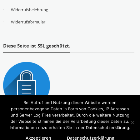
Widerrufsbelehrung
Widerrufsformular
Diese Seite ist SSL geschützt.
Bei Aufruf und Nutzung dieser Website werden
personenbezogene Daten in Form von Cookies, IP Adressen
und Server Log Files verarbeitet. Durch die weitere Nutzung
der Webseite stimmen Sie der Verarbeitung dieser Daten zu.
Informationen dazu erhalten Sie in der Datenschutzerklärung.
Akzeptieren
Datenschutzerklärung
Copyright © 2026
Tierbedarf – bvl-Shop
. Alle Rechte vorbehalten. Theme:
eStore
von ThemeGrill.