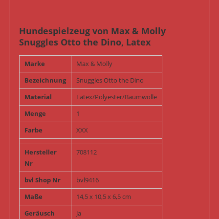
Hundespielzeug von Max & Molly
Snuggles Otto the Dino, Latex
Marke
Max & Molly
Bezeichnung
Snuggles Otto the Dino
Material
Latex/Polyester/Baumwolle
Menge
1
Farbe
XXX
Hersteller
708112
Nr
bvl Shop Nr
bvl9416
Maße
14,5 x 10,5 x 6,5 cm
Geräusch
Ja