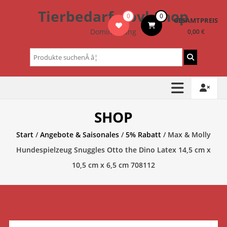
Zum
Tierbedarf – bvl-Shop
0
0
Inhalt
GESAMTPREIS
springen
Dominik Lang
0,00 €
Suchen
nach:
SHOP
Start
/
Angebote & Saisonales
/
5% Rabatt
/ Max & Molly
Hundespielzeug Snuggles Otto the Dino Latex 14,5 cm x
10,5 cm x 6,5 cm 708112