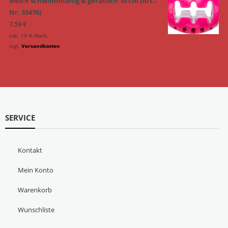
weich schwimmfähig & geräusch 10 cm (Art.-
Nr. 33476)
7,59
€
inkl. 19 % MwSt.
zzgl.
Versandkosten
SERVICE
Kontakt
Mein Konto
Warenkorb
Wunschliste