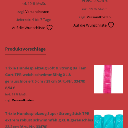
Preis:
23,74
€
inkl. 19 % MwSt.
inkl. 19 % MwSt.
zzgl.
Versandkosten
zzgl.
Versandkosten
Lieferzeit:
4 bis 7 Tage
Auf die Wunschliste
Auf die Wunschliste
Produktvorschläge
Trixie Hundespielzeug Soft & Strong Ball am
Gurt TPR weich schwimmfähig XL &
geräuschlos ø 7,5 cm / 29 cm (Art.-Nr. 33478)
8,54
€
inkl. 19 % MwSt.
zzgl.
Versandkosten
Trixie Hundespielzeug Super Strong Stick TPR
extrem robust schwimmfähig XL & geräuschlos
22,2 cm (Art.-Nr. 33470)