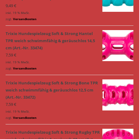
9,49
€
inkl. 19 % MwSt.
zzgl.
Versandkosten
Trixie Hundespielzeug Soft & Strong Hantel
TPR weich schwimmfähig & geräuschlos 14,5
cm (Art.-Nr. 33474)
7,59
€
inkl. 19 % MwSt.
zzgl.
Versandkosten
Trixie Hundespielzeug Soft & Strong Bone TPR
weich schwimmfähig & geräuschlos 12,5 cm
(Art.-Nr. 33472)
7,59
€
inkl. 19 % MwSt.
zzgl.
Versandkosten
Trixie Hundespielzeug Soft & Strong Rugby TPR