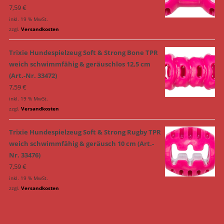
7,59
€
inkl. 19 % MwSt.
zzgl.
Versandkosten
Trixie Hundespielzeug Soft & Strong Bone TPR
weich schwimmfähig & geräuschlos 12,5 cm
(Art.-Nr. 33472)
7,59
€
inkl. 19 % MwSt.
zzgl.
Versandkosten
Trixie Hundespielzeug Soft & Strong Rugby TPR
weich schwimmfähig & geräusch 10 cm (Art.-
Nr. 33476)
7,59
€
inkl. 19 % MwSt.
zzgl.
Versandkosten