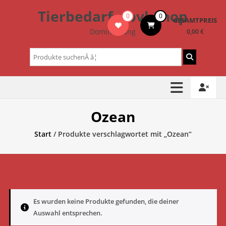
Zum
Tierbedarf – bvl-Shop
0
0
Inhalt
GESAMTPREIS
springen
Dominik Lang
0,00 €
Suchen
nach:
Ozean
Start
/ Produkte verschlagwortet mit „Ozean“
Es wurden keine Produkte gefunden, die deiner
Auswahl entsprechen.