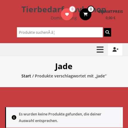
Zum
Tierbedarf – bvl-Shop
0
0
Inhalt
GESAMTPREIS
springen
Dominik Lang
0,00 €
Suchen
nach:
Jade
Start
/ Produkte verschlagwortet mit „Jade“
Es wurden keine Produkte gefunden, die deiner
Auswahl entsprechen.