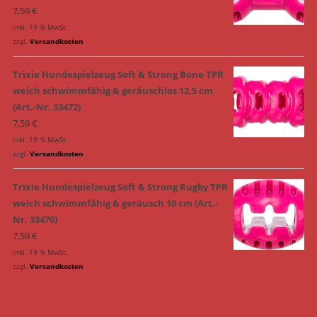
7,59
€
inkl. 19 % MwSt.
zzgl.
Versandkosten
Trixie Hundespielzeug Soft & Strong Bone TPR
weich schwimmfähig & geräuschlos 12,5 cm
(Art.-Nr. 33472)
7,59
€
inkl. 19 % MwSt.
zzgl.
Versandkosten
Trixie Hundespielzeug Soft & Strong Rugby TPR
weich schwimmfähig & geräusch 10 cm (Art.-
Nr. 33476)
7,59
€
inkl. 19 % MwSt.
zzgl.
Versandkosten