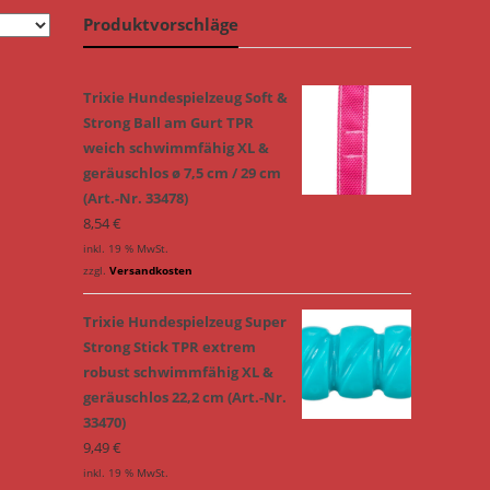
Produktvorschläge
Trixie Hundespielzeug Soft &
Strong Ball am Gurt TPR
weich schwimmfähig XL &
geräuschlos ø 7,5 cm / 29 cm
(Art.-Nr. 33478)
8,54
€
inkl. 19 % MwSt.
zzgl.
Versandkosten
Trixie Hundespielzeug Super
Strong Stick TPR extrem
robust schwimmfähig XL &
geräuschlos 22,2 cm (Art.-Nr.
33470)
9,49
€
inkl. 19 % MwSt.