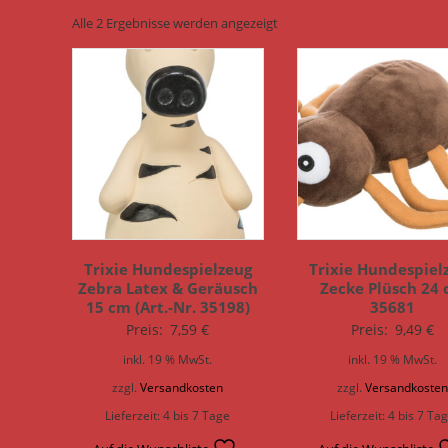
Alle 2 Ergebnisse werden angezeigt
Trixie Hundespielzeug
Trixie Hundespiel
Zebra Latex & Geräusch
Zecke Plüsch 24
15 cm (Art.-Nr. 35198)
35681
Preis:
7,59
€
Preis:
9,49
€
inkl. 19 % MwSt.
inkl. 19 % MwSt.
zzgl.
Versandkosten
zzgl.
Versandkoste
Lieferzeit:
4 bis 7 Tage
Lieferzeit:
4 bis 7 Ta