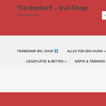
Zum
Tierbedarf – bvl-Shop
Inhalt
Su
springen
Dominik Lang
na
TIERBEDARF BVL SHOP
ALLES FÜR DEN HUND
LIEGEPLÄTZE & BETTEN
NÄPFE & TRÄNKEN