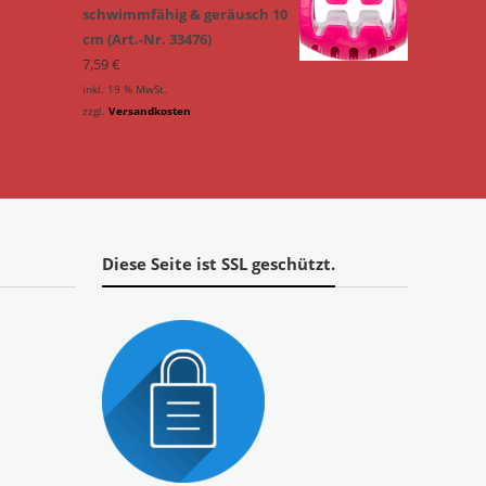
schwimmfähig & geräusch 10
cm (Art.-Nr. 33476)
7,59
€
inkl. 19 % MwSt.
zzgl.
Versandkosten
Diese Seite ist SSL geschützt.