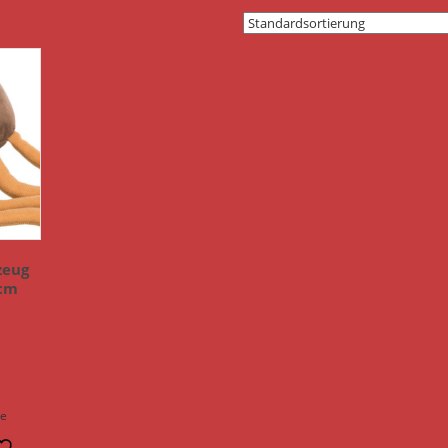
zeug
 cm
n
ge