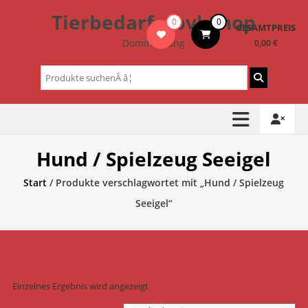
Zum
Tierbedarf – bvl-Shop
0
0
Inhalt
GESAMTPREIS
springen
Dominik Lang
0,00 €
Suchen
nach:
Hund / Spielzeug Seeigel
Start
/ Produkte verschlagwortet mit „Hund / Spielzeug
Seeigel“
Einzelnes Ergebnis wird angezeigt