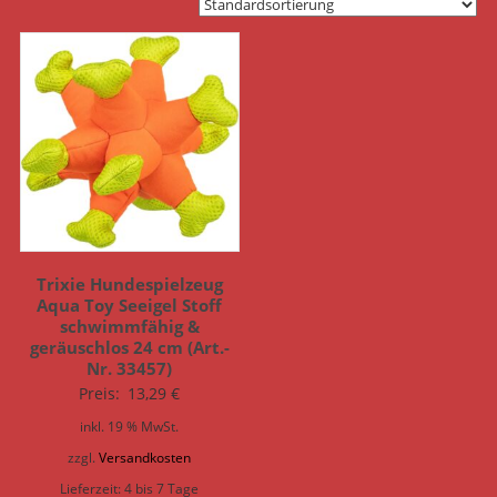
Trixie Hundespielzeug
Aqua Toy Seeigel Stoff
schwimmfähig &
geräuschlos 24 cm (Art.-
Nr. 33457)
Preis:
13,29
€
inkl. 19 % MwSt.
zzgl.
Versandkosten
Lieferzeit:
4 bis 7 Tage