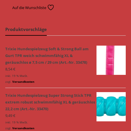
Auf die Wunschliste
Produktvorschläge
Trixie Hundespielzeug Soft & Strong Ball am
Gurt TPR weich schwimmfähig XL &
geräuschlos ø 7,5 cm / 29 cm (Art.-Nr. 33478)
8,54
€
inkl. 19 % MwSt.
zzgl.
Versandkosten
Trixie Hundespielzeug Super Strong Stick TPR
extrem robust schwimmfähig XL & geräuschlos
22,2 cm (Art.-Nr. 33470)
9,49
€
inkl. 19 % MwSt.
zzgl.
Versandkosten