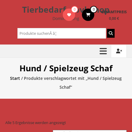
Zum
Tierbedarf – bvl-Shop
0
0
Inhalt
GESAMTPREIS
springen
Dominik Lang
0,00 €
Suchen
nach:
Hund / Spielzeug Schaf
Start
/ Produkte verschlagwortet mit „Hund / Spielzeug
Schaf“
Alle 5 Ergebnisse werden angezeigt