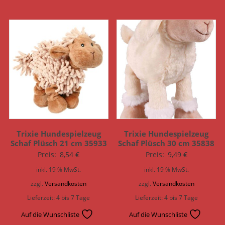
Trixie Hundespielzeug
Trixie Hundespielzeug
Schaf Plüsch 21 cm 35933
Schaf Plüsch 30 cm 35838
Preis:
8,54
€
Preis:
9,49
€
inkl. 19 % MwSt.
inkl. 19 % MwSt.
zzgl.
Versandkosten
zzgl.
Versandkosten
Lieferzeit:
4 bis 7 Tage
Lieferzeit:
4 bis 7 Tage
Auf die Wunschliste
Auf die Wunschliste