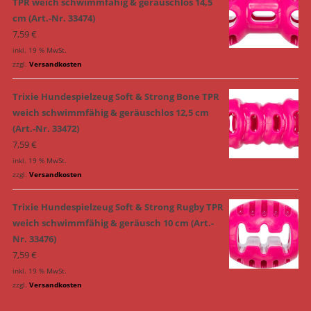
TPR weich schwimmfähig & geräuschlos 14,5
cm (Art.-Nr. 33474)
7,59
€
inkl. 19 % MwSt.
zzgl.
Versandkosten
Trixie Hundespielzeug Soft & Strong Bone TPR
weich schwimmfähig & geräuschlos 12,5 cm
(Art.-Nr. 33472)
7,59
€
inkl. 19 % MwSt.
zzgl.
Versandkosten
Trixie Hundespielzeug Soft & Strong Rugby TPR
weich schwimmfähig & geräusch 10 cm (Art.-
Nr. 33476)
7,59
€
inkl. 19 % MwSt.
zzgl.
Versandkosten