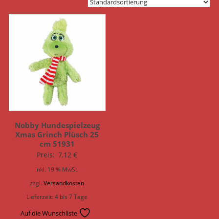
Nobby Hundespielzeug
Xmas Grinch Plüsch 25
cm 51931
Preis:
7,12
€
inkl. 19 % MwSt.
zzgl.
Versandkosten
Lieferzeit:
4 bis 7 Tage
Auf die Wunschliste