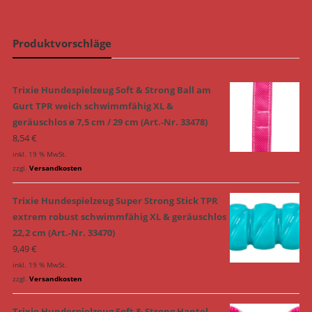
Produktvorschläge
Trixie Hundespielzeug Soft & Strong Ball am
Gurt TPR weich schwimmfähig XL &
geräuschlos ø 7,5 cm / 29 cm (Art.-Nr. 33478)
8,54
€
inkl. 19 % MwSt.
zzgl.
Versandkosten
Trixie Hundespielzeug Super Strong Stick TPR
extrem robust schwimmfähig XL & geräuschlos
22,2 cm (Art.-Nr. 33470)
9,49
€
inkl. 19 % MwSt.
zzgl.
Versandkosten
Trixie Hundespielzeug Soft & Strong Hantel