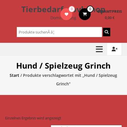
Zum
Tierbedarf – bvl-Shop
0
0
Inhalt
GESAMTPREIS
springen
Dominik Lang
0,00 €
Suchen
nach:
Hund / Spielzeug Grinch
Start
/ Produkte verschlagwortet mit „Hund / Spielzeug
Grinch“
Einzelnes Ergebnis wird angezeigt