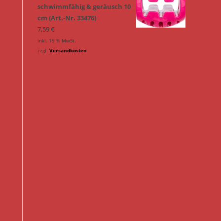
schwimmfähig & geräusch 10
cm (Art.-Nr. 33476)
7,59
€
inkl. 19 % MwSt.
zzgl.
Versandkosten