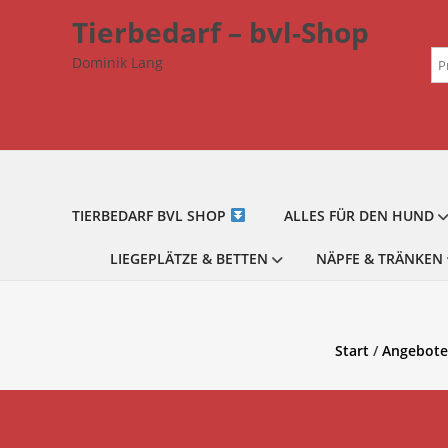
Zum
Tierbedarf – bvl-Shop
Inhalt
Su
springen
Dominik Lang
na
TIERBEDARF BVL SHOP
ALLES FÜR DEN HUND
LIEGEPLÄTZE & BETTEN
NÄPFE & TRÄNKEN
Start
/
Angebote