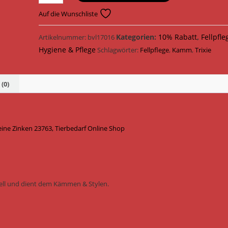
Hygiene
Pflegebedarf
Auf die Wunschliste
Kamm
feine
Kategorien:
10% Rabatt
,
Fellpfle
Artikelnummer:
bvl17016
Zinken
Hygiene & Pflege
Schlagwörter:
Fellpflege
,
Kamm
,
Trixie
23763
Menge
(0)
eine Zinken 23763, Tierbedarf Online Shop
Fell und dient dem Kämmen & Stylen.