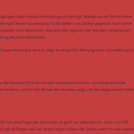
chtigungen beim Hunde dermatologisch bedingt. Wiederum ein Drittel dieser
rade nach einem Spaziergang ist die Gefahr von Zecken gegeben. Nach einer
d wieder ohne Bedenken überall in den eigenen vier Wänden niederlassen.
irkung wie beim Menschen.
esser kämmbar wird so zeigt es die gleiche Wirkung beim Hundefell nach 
ie die Haarpracht Ihres Hundes bearbeiten können, um entsprechende
ten Äußeren, erhitzt der Körper des Hundes aufgrund der angepassten Felldi
cht nur eine Frage der Schönheit. Es geht vor allem darum, Haut und Fell
 gilt: Je länger das Fell, desto länger sollten die Zinken oder Pins am Kamm