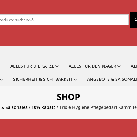
chen
ch:
ALLES FÜR DIE KATZE
ALLES FÜR DEN NAGER
AL
SICHERHEIT & SICHTBARKEIT
ANGEBOTE & SAISONAL
SHOP
 & Saisonales
/
10% Rabatt
/ Trixie Hygiene Pflegebedarf Kamm fe