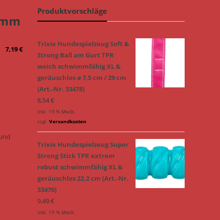
Produktvorschläge
Kamm
Trixie Hundespielzeug Soft &
7,19
€
Strong Ball am Gurt TPR
weich schwimmfähig XL &
geräuschlos ø 7,5 cm / 29 cm
(Art.-Nr. 33478)
8,54
€
inkl. 19 % MwSt.
zzgl.
Versandkosten
 und
Trixie Hundespielzeug Super
Strong Stick TPR extrem
robust schwimmfähig XL &
geräuschlos 22,2 cm (Art.-Nr.
33470)
9,49
€
inkl. 19 % MwSt.