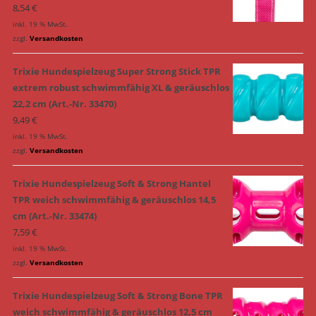
8,54
€
inkl. 19 % MwSt.
zzgl.
Versandkosten
Trixie Hundespielzeug Super Strong Stick TPR
extrem robust schwimmfähig XL & geräuschlos
22,2 cm (Art.-Nr. 33470)
9,49
€
inkl. 19 % MwSt.
zzgl.
Versandkosten
Trixie Hundespielzeug Soft & Strong Hantel
TPR weich schwimmfähig & geräuschlos 14,5
cm (Art.-Nr. 33474)
7,59
€
inkl. 19 % MwSt.
zzgl.
Versandkosten
Trixie Hundespielzeug Soft & Strong Bone TPR
weich schwimmfähig & geräuschlos 12,5 cm