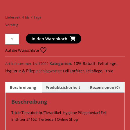
Lieferzeit:
4 bis 7 Tage
Vorrätig
Trixie
In den Warenkorb
Hygiene
Pflegebedarf
Auf die Wunschliste
Fell
Entfilzer
Kategorien:
10% Rabatt
,
Fellpflege
,
Artikelnummer:
bvl17022
24162
Hygiene & Pflege
Schlagwörter:
Fell Entfilzer
,
Fellpflege
,
Trixie
Menge
Beschreibung
Produktsicherheit
Rezensionen (0)
Beschreibung
Trixie Tierzubehör/Tierartikel Hygiene Pflegebedarf Fell
Entfilzer 24162, Tierbedarf Online Shop