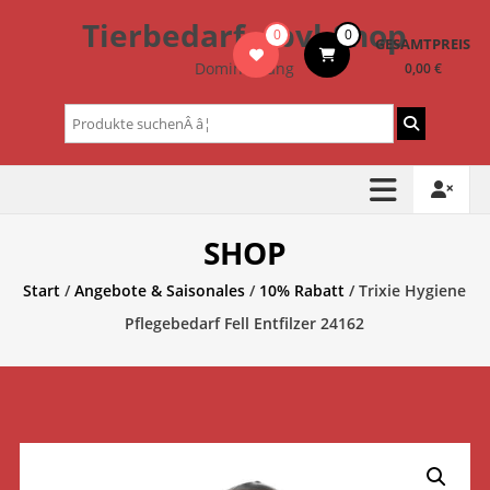
Zum
Tierbedarf – bvl-Shop
0
0
Inhalt
GESAMTPREIS
springen
Dominik Lang
0,00 €
Suchen
nach:
SHOP
Start
/
Angebote & Saisonales
/
10% Rabatt
/ Trixie Hygiene
Pflegebedarf Fell Entfilzer 24162