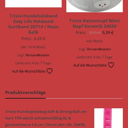
Trixie Hundehalsband
Trixie Katzennapf Mimi
Easy Life Halsband
Napf Keramik 24650
Gurtband 20714 / Neon
Gelb
Ursprünglich
Aktuell
Preis:
5,99
€
5,39
€
Preis:
6,29
€
Preis
Preis
inkl. MwSt.
war:
ist:
inkl. 19 % MwSt.
zzgl.
Versandkosten
5,99 €
5,39 €.
zzgl.
Versandkosten
Lieferzeit:
4 bis 7 Tage
Lieferzeit:
4 bis 7 Tage
Auf die Wunschliste
Auf die Wunschliste
Produktvorschläge
Trixie Hundespielzeug Soft & Strong Ball am
Gurt TPR weich schwimmfähig XL &
geräuschlos ø 7,5 cm / 29 cm (Art.-Nr. 33478)