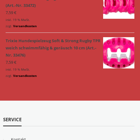
(Art.-Nr. 33472)
7,59
€
inkl. 19 % MwSt.
zzgl.
Versandkosten
Trixie Hundespielzeug Soft & Strong Rugby TPR
weich schwimmfähig & geräusch 10 cm (Art.-
Nr. 33476)
7,59
€
inkl. 19 % MwSt.
zzgl.
Versandkosten
SERVICE
Kontakt