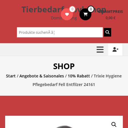
Zum
Tierbedarf – bvl-Shop
0
0
Inhalt
GESAMTPREIS
springen
Dominik Lang
0,00 €
Suchen
nach:
SHOP
Start
/
Angebote & Saisonales
/
10% Rabatt
/ Trixie Hygiene
Pflegebedarf Fell Entfilzer 24161