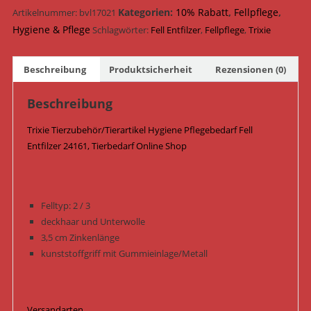
Kategorien:
10% Rabatt
,
Fellpflege
,
Artikelnummer:
bvl17021
Entfilzer
Hygiene & Pflege
24161
Schlagwörter:
Fell Entfilzer
,
Fellpflege
,
Trixie
Menge
Beschreibung
Produktsicherheit
Rezensionen (0)
Beschreibung
Trixie Tierzubehör/Tierartikel Hygiene Pflegebedarf Fell
Entfilzer 24161, Tierbedarf Online Shop
Felltyp: 2 / 3
deckhaar und Unterwolle
3,5 cm Zinkenlänge
kunststoffgriff mit Gummieinlage/Metall
Versandarten