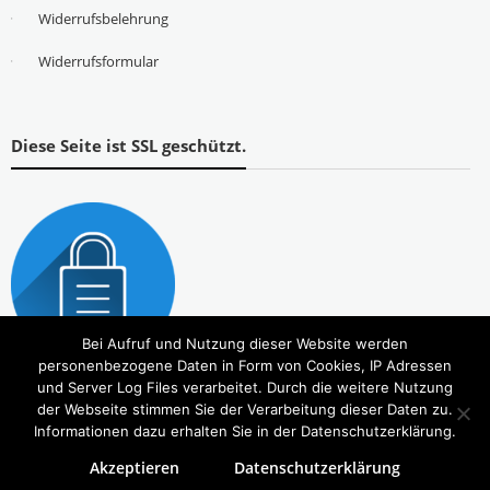
Widerrufsbelehrung
Widerrufsformular
Diese Seite ist SSL geschützt.
Bei Aufruf und Nutzung dieser Website werden
personenbezogene Daten in Form von Cookies, IP Adressen
und Server Log Files verarbeitet. Durch die weitere Nutzung
der Webseite stimmen Sie der Verarbeitung dieser Daten zu.
Informationen dazu erhalten Sie in der Datenschutzerklärung.
Akzeptieren
Datenschutzerklärung
Copyright © 2026
Tierbedarf – bvl-Shop
. Alle Rechte vorbehalten. Theme:
eStore
von ThemeGrill.
Powered by
WordPress
.