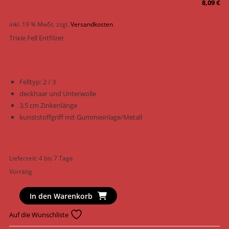
8,09
€
inkl. 19 % MwSt.
zzgl.
Versandkosten
Trixie Fell Entfilzer
Felltyp: 2 / 3
deckhaar und Unterwolle
3,5 cm Zinkenlänge
kunststoffgriff mit Gummieinlage/Metall
Lieferzeit:
4 bis 7 Tage
Vorrätig
Trixie
In den Warenkorb
Hygiene
Auf die Wunschliste
Pflegebedarf
Fell