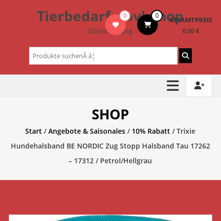
Zum
Tierbedarf – bvl-Shop
0
0
Inhalt
GESAMTPREIS
springen
Dominik Lang
0,00 €
Suchen
nach:
SHOP
Start
/
Angebote & Saisonales
/
10% Rabatt
/ Trixie
Hundehalsband BE NORDIC Zug Stopp Halsband Tau 17262
– 17312 / Petrol/Hellgrau