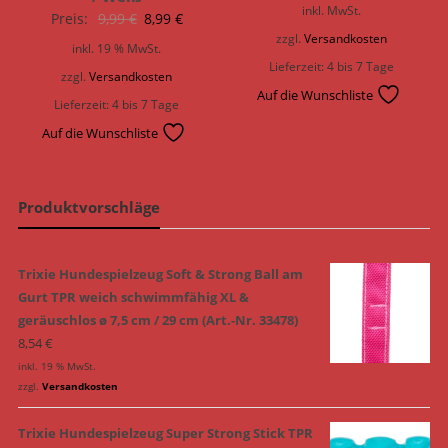
Preis
Preis
inkl. MwSt.
Ursprünglicher
Aktueller
Preis:
9,99
€
8,99
€
war:
ist:
zzgl.
Versandkosten
Preis
Preis
inkl. 19 % MwSt.
5,99 €
5,39 €.
war:
ist:
Lieferzeit:
4 bis 7 Tage
zzgl.
Versandkosten
9,99 €
8,99 €.
Auf die Wunschliste
Lieferzeit:
4 bis 7 Tage
Auf die Wunschliste
Produktvorschläge
Trixie Hundespielzeug Soft & Strong Ball am
Gurt TPR weich schwimmfähig XL &
geräuschlos ø 7,5 cm / 29 cm (Art.-Nr. 33478)
8,54
€
inkl. 19 % MwSt.
zzgl.
Versandkosten
Trixie Hundespielzeug Super Strong Stick TPR