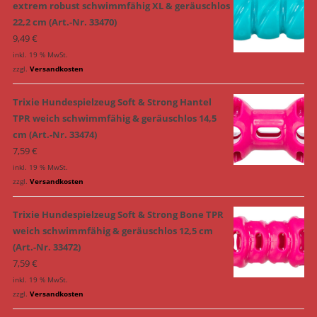
extrem robust schwimmfähig XL & geräuschlos
22,2 cm (Art.-Nr. 33470)
9,49
€
inkl. 19 % MwSt.
zzgl.
Versandkosten
Trixie Hundespielzeug Soft & Strong Hantel
TPR weich schwimmfähig & geräuschlos 14,5
cm (Art.-Nr. 33474)
7,59
€
inkl. 19 % MwSt.
zzgl.
Versandkosten
Trixie Hundespielzeug Soft & Strong Bone TPR
weich schwimmfähig & geräuschlos 12,5 cm
(Art.-Nr. 33472)
7,59
€
inkl. 19 % MwSt.
zzgl.
Versandkosten