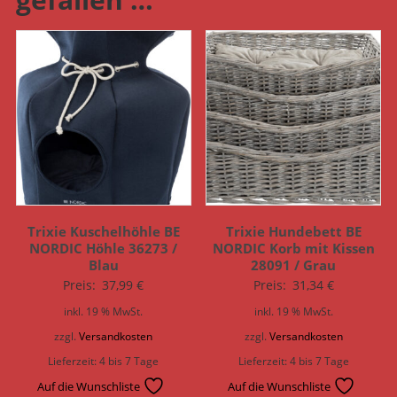
Trixie Kuschelhöhle BE
Trixie Hundebett BE
NORDIC Höhle 36273 /
NORDIC Korb mit Kissen
Blau
28091 / Grau
Preis:
37,99
€
Preis:
31,34
€
inkl. 19 % MwSt.
inkl. 19 % MwSt.
zzgl.
Versandkosten
zzgl.
Versandkosten
Lieferzeit:
4 bis 7 Tage
Lieferzeit:
4 bis 7 Tage
Auf die Wunschliste
Auf die Wunschliste