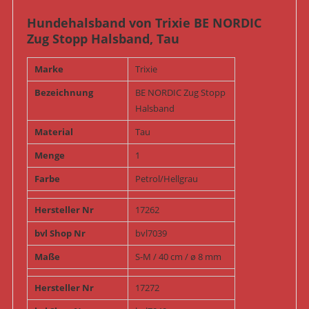
Hundehalsband von Trixie BE NORDIC
Zug Stopp Halsband, Tau
Marke
Trixie
Bezeichnung
BE NORDIC Zug Stopp
Halsband
Material
Tau
Menge
1
Farbe
Petrol/Hellgrau
Hersteller Nr
17262
bvl Shop Nr
bvl7039
Maße
S-M / 40 cm / ø 8 mm
Hersteller Nr
17272