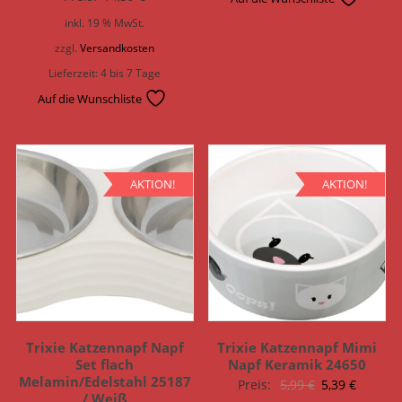
inkl. 19 % MwSt.
zzgl.
Versandkosten
Lieferzeit:
4 bis 7 Tage
Auf die Wunschliste
AKTION!
AKTION!
Trixie Katzennapf Napf
Trixie Katzennapf Mimi
Set flach
Napf Keramik 24650
Melamin/Edelstahl 25187
Ursprünglich
Aktuell
Preis:
5,99
€
5,39
€
/ Weiß