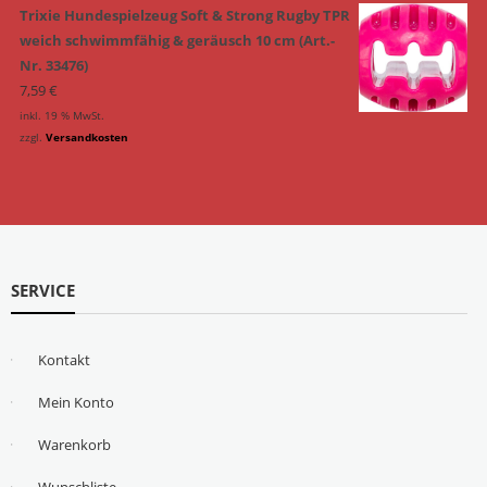
Trixie Hundespielzeug Soft & Strong Rugby TPR
weich schwimmfähig & geräusch 10 cm (Art.-
Nr. 33476)
7,59
€
inkl. 19 % MwSt.
zzgl.
Versandkosten
SERVICE
Kontakt
Mein Konto
Warenkorb
Wunschliste