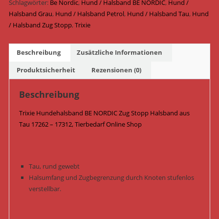
Stopp
Schlagwörter:
Be Nordic
,
Hund / Halsband BE NORDIC
,
Hund /
Halsband
Halsband Grau
,
Hund / Halsband Petrol
,
Hund / Halsband Tau
,
Hund
Tau
/ Halsband Zug Stopp
,
Trixie
17262
-
Beschreibung
Zusätzliche Informationen
17312
/
Produktsicherheit
Rezensionen (0)
Petrol/Hellgrau
Menge
Beschreibung
Trixie Hundehalsband BE NORDIC Zug Stopp Halsband aus
Tau 17262 – 17312, Tierbedarf Online Shop
Tau, rund gewebt
Halsumfang und Zugbegrenzung durch Knoten stufenlos
verstellbar.