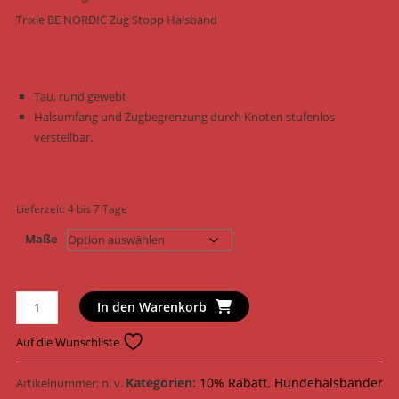
Trixie BE NORDIC Zug Stopp Halsband
Tau, rund gewebt
Halsumfang und Zugbegrenzung durch Knoten stufenlos
verstellbar.
Lieferzeit:
4 bis 7 Tage
Maße
Trixie
In den Warenkorb
Hundehalsband
BE
Auf die Wunschliste
NORDIC
Zug
Kategorien:
10% Rabatt
,
Hundehalsbänder
Artikelnummer:
n. v.