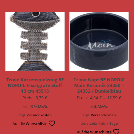
Trixie Katzenspielzeug BE
Trixie Napf BE NORDIC
NORDIC Fischgräte Stoff
Moin Keramik 24350 –
13 cm 45515
24352 / Dunkelblau
Preis:
3,79
€
Preis:
4,94
€
–
12,59
€
inkl. 19 % MwSt.
inkl. MwSt.
zzgl.
Versandkosten
zzgl.
Versandkosten
Auf die Wunschliste
Lieferzeit:
4 bis 7 Tage
Auf die Wunschliste