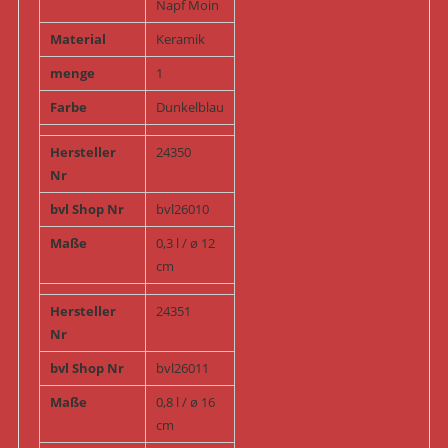
Napf Moin
Material
Keramik
menge
1
Farbe
Dunkelblau
Hersteller
24350
Nr
bvl Shop Nr
bvl26010
Maße
0,3 l / ø 12
cm
Hersteller
24351
Nr
bvl Shop Nr
bvl26011
Maße
0,8 l / ø 16
cm