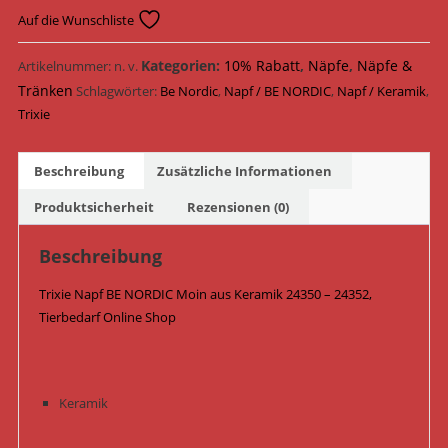
BE
Auf die Wunschliste
NORDIC
Moin
Kategorien:
10% Rabatt
,
Näpfe
,
Näpfe &
Artikelnummer:
n. v.
Keramik
Tränken
Schlagwörter:
Be Nordic
,
Napf / BE NORDIC
,
Napf / Keramik
,
24350
Trixie
-
24352
Beschreibung
Zusätzliche Informationen
/
Dunkelblau
Produktsicherheit
Rezensionen (0)
Menge
Beschreibung
Trixie Napf BE NORDIC Moin aus Keramik 24350 – 24352,
Tierbedarf Online Shop
Keramik