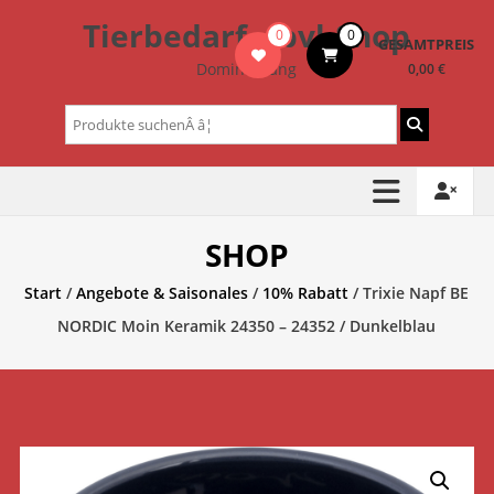
Zum
Tierbedarf – bvl-Shop
0
0
Inhalt
GESAMTPREIS
springen
Dominik Lang
0,00 €
Suchen
nach:
SHOP
Start
/
Angebote & Saisonales
/
10% Rabatt
/ Trixie Napf BE
NORDIC Moin Keramik 24350 – 24352 / Dunkelblau