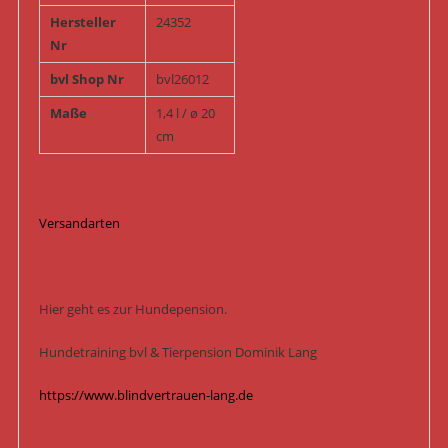
Hersteller
24352
Nr
bvl Shop Nr
bvl26012
Maße
1,4 l / ø 20
cm
Versandarten
Hier geht es zur Hundepension.
Hundetraining bvl & Tierpension Dominik Lang
https://www.blindvertrauen-lang.de