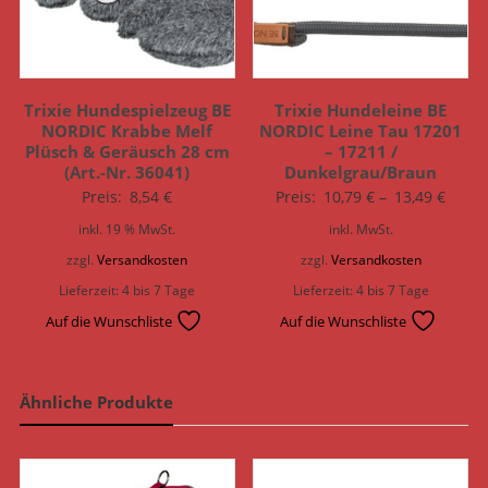
Trixie Hundespielzeug BE
Trixie Hundeleine BE
NORDIC Krabbe Melf
NORDIC Leine Tau 17201
Plüsch & Geräusch 28 cm
– 17211 /
(Art.-Nr. 36041)
Dunkelgrau/Braun
Preis:
8,54
€
Preis:
10,79
€
–
13,49
€
inkl. 19 % MwSt.
inkl. MwSt.
zzgl.
Versandkosten
zzgl.
Versandkosten
Lieferzeit:
4 bis 7 Tage
Lieferzeit:
4 bis 7 Tage
Auf die Wunschliste
Auf die Wunschliste
Ähnliche Produkte