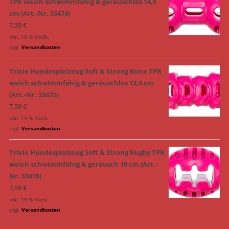
TPR weich schwimmfähig & geräuschlos 14,5
cm (Art.-Nr. 33474)
7,59
€
inkl. 19 % MwSt.
zzgl.
Versandkosten
Trixie Hundespielzeug Soft & Strong Bone TPR
weich schwimmfähig & geräuschlos 12,5 cm
(Art.-Nr. 33472)
7,59
€
inkl. 19 % MwSt.
zzgl.
Versandkosten
Trixie Hundespielzeug Soft & Strong Rugby TPR
weich schwimmfähig & geräusch 10 cm (Art.-
Nr. 33476)
7,59
€
inkl. 19 % MwSt.
zzgl.
Versandkosten