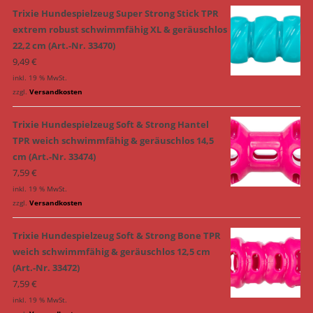
Trixie Hundespielzeug Super Strong Stick TPR
extrem robust schwimmfähig XL & geräuschlos
22,2 cm (Art.-Nr. 33470)
9,49
€
inkl. 19 % MwSt.
zzgl.
Versandkosten
Trixie Hundespielzeug Soft & Strong Hantel
TPR weich schwimmfähig & geräuschlos 14,5
cm (Art.-Nr. 33474)
7,59
€
inkl. 19 % MwSt.
zzgl.
Versandkosten
Trixie Hundespielzeug Soft & Strong Bone TPR
weich schwimmfähig & geräuschlos 12,5 cm
(Art.-Nr. 33472)
7,59
€
inkl. 19 % MwSt.