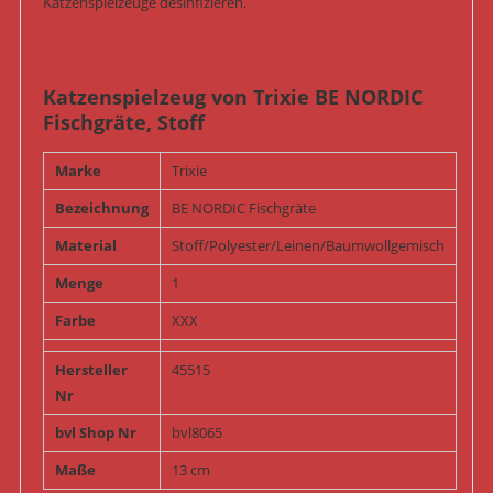
Katzenspielzeuge desinfizieren.
Katzenspielzeug von Trixie BE NORDIC
Fischgräte, Stoff
Marke
Trixie
Bezeichnung
BE NORDIC Fischgräte
Material
Stoff/Polyester/Leinen/Baumwollgemisch
Menge
1
Farbe
XXX
Hersteller
45515
Nr
bvl Shop Nr
bvl8065
Maße
13 cm