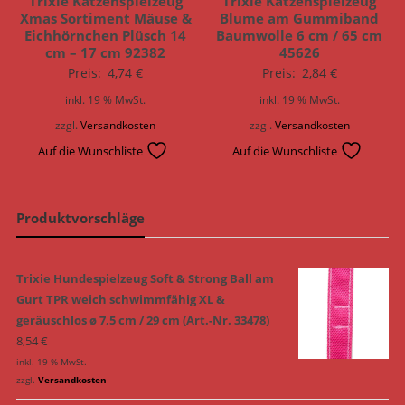
Trixie Katzenspielzeug
Trixie Katzenspielzeug
Xmas Sortiment Mäuse &
Blume am Gummiband
Eichhörnchen Plüsch 14
Baumwolle 6 cm / 65 cm
cm – 17 cm 92382
45626
Preis:
4,74
€
Preis:
2,84
€
inkl. 19 % MwSt.
inkl. 19 % MwSt.
zzgl.
Versandkosten
zzgl.
Versandkosten
Auf die Wunschliste
Auf die Wunschliste
Produktvorschläge
Trixie Hundespielzeug Soft & Strong Ball am
Gurt TPR weich schwimmfähig XL &
geräuschlos ø 7,5 cm / 29 cm (Art.-Nr. 33478)
8,54
€
inkl. 19 % MwSt.
zzgl.
Versandkosten