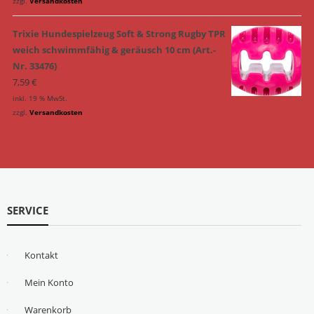
zzgl.
Versandkosten
Trixie Hundespielzeug Soft & Strong Rugby TPR
weich schwimmfähig & geräusch 10 cm (Art.-
Nr. 33476)
7,59
€
inkl. 19 % MwSt.
zzgl.
Versandkosten
SERVICE
Kontakt
Mein Konto
Warenkorb