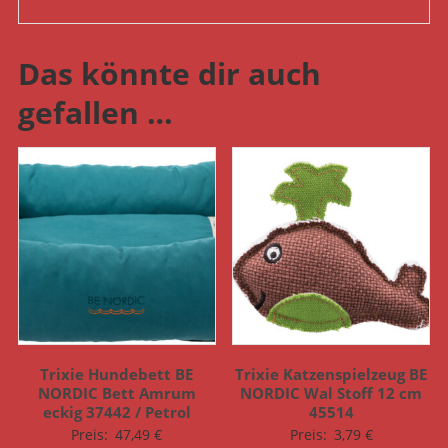
Das könnte dir auch
gefallen …
Trixie Hundebett BE
Trixie Katzenspielzeug BE
NORDIC Bett Amrum
NORDIC Wal Stoff 12 cm
eckig 37442 / Petrol
45514
Preis:
47,49
€
Preis:
3,79
€