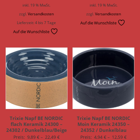
inkl. 19 % MwSt.
inkl. 19 % MwSt.
zzgl.
Versandkosten
zzgl.
Versandkosten
Lieferzeit:
4 bis 7 Tage
Auf die Wunschliste
Auf die Wunschliste
Trixie Napf BE NORDIC
Trixie Napf BE NORDIC
flach Keramik 24300 –
Moin Keramik 24350 –
24302 / Dunkelblau/Beige
24352 / Dunkelblau
Preis:
9,89
€
–
22,49
€
Preis:
4,94
€
–
12,59
€