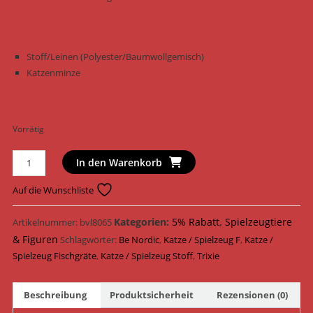
Stoff/Leinen (Polyester/Baumwollgemisch)
Katzenminze
Vorrätig
Trixie
In den Warenkorb
Katzenspielzeug
BE
Auf die Wunschliste
NORDIC
Fischgräte
Kategorien:
5% Rabatt
,
Spielzeugtiere
Artikelnummer:
bvl8065
Stoff
& Figuren
Schlagwörter:
Be Nordic
,
Katze / Spielzeug F
,
Katze /
13
Spielzeug Fischgräte
,
Katze / Spielzeug Stoff
,
Trixie
cm
45515
Beschreibung
Produktsicherheit
Rezensionen (0)
Menge