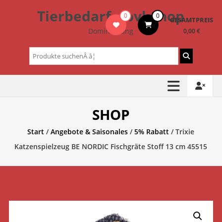
Zum
Tierbedarf – bvl-Shop
0
0
Inhalt
GESAMTPREIS
springen
Dominik Lang
0,00 €
Suchen
nach:
SHOP
Start
/
Angebote & Saisonales
/
5% Rabatt
/ Trixie
Katzenspielzeug BE NORDIC Fischgräte Stoff 13 cm 45515