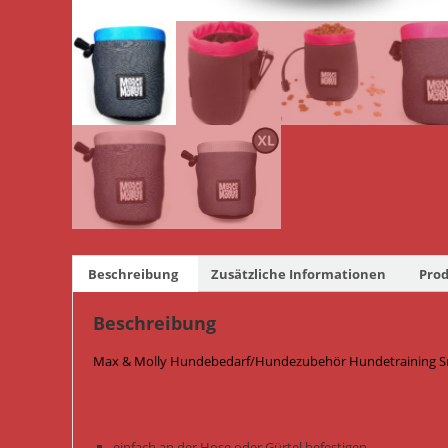
Beschreibung
Zusätzliche Informationen
Prod
Beschreibung
Max & Molly Hundebedarf/Hundezubehör Hundetraining Snack
einfach an der Hose oder Gürtel befestigen