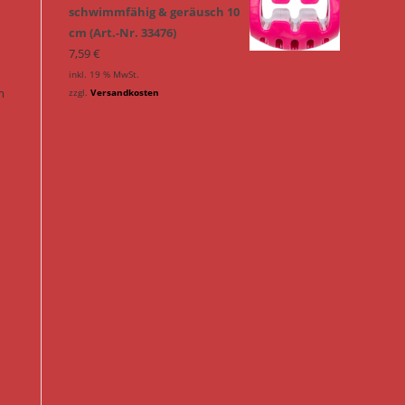
schwimmfähig & geräusch 10
cm (Art.-Nr. 33476)
7,59
€
inkl. 19 % MwSt.
m
zzgl.
Versandkosten