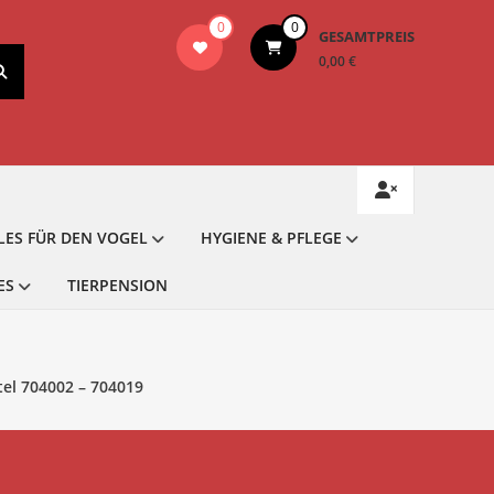
0
0
GESAMTPREIS
0,00 €
LES FÜR DEN VOGEL
HYGIENE & PFLEGE
ES
TIERPENSION
tel 704002 – 704019