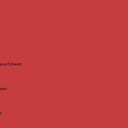
 Grau/Schwarz
warz
d