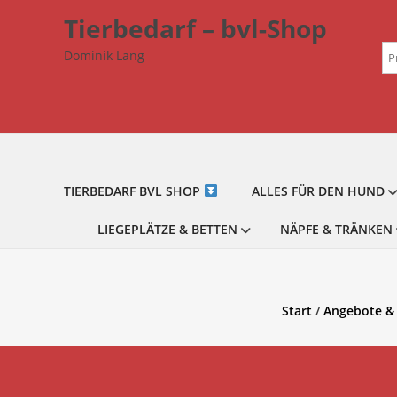
Zum
Tierbedarf – bvl-Shop
Inhalt
Su
springen
Dominik Lang
na
TIERBEDARF BVL SHOP
ALLES FÜR DEN HUND
LIEGEPLÄTZE & BETTEN
NÄPFE & TRÄNKEN
Start
/
Angebote & 