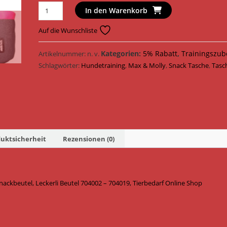
Max
In den Warenkorb
&
Molly
Auf die Wunschliste
Hundetraining
Leckerli
Kategorien:
5% Rabatt
,
Trainingszub
Artikelnummer:
n. v.
Beutel
Schlagwörter:
Hundetraining
,
Max & Molly
,
Snack Tasche
,
Tasc
704002
-
704019
Menge
uktsicherheit
Rezensionen (0)
beutel, Leckerli Beutel 704002 – 704019, Tierbedarf Online Shop