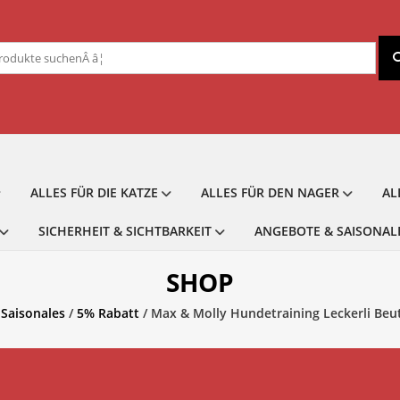
chen
ch:
ALLES FÜR DIE KATZE
ALLES FÜR DEN NAGER
AL
SICHERHEIT & SICHTBARKEIT
ANGEBOTE & SAISONAL
SHOP
Saisonales
/
5% Rabatt
/ Max & Molly Hundetraining Leckerli Beu