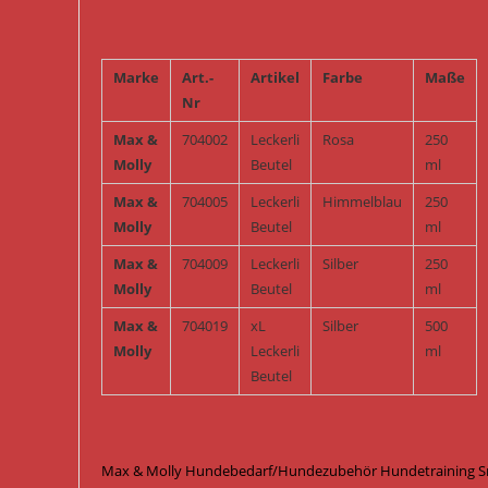
Marke
Art.-
Artikel
Farbe
Maße
Nr
Max &
704002
Leckerli
Rosa
250
Molly
Beutel
ml
Max &
704005
Leckerli
Himmelblau
250
Molly
Beutel
ml
Max &
704009
Leckerli
Silber
250
Molly
Beutel
ml
Max &
704019
xL
Silber
500
Molly
Leckerli
ml
Beutel
Max & Molly Hundebedarf/Hundezubehör Hundetraining Snack