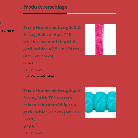
Produktvorschläge
9
Trixie Hundespielzeug Soft &
–
17,96
€
Strong Ball am Gurt TPR
weich schwimmfähig XL &
geräuschlos ø 7,5 cm / 29 cm
(Art.-Nr. 33478)
8,54
€
inkl. 19 % MwSt.
zzgl.
Versandkosten
Trixie Hundespielzeug Super
Strong Stick TPR extrem
robust schwimmfähig XL &
geräuschlos 22,2 cm (Art.-Nr.
33470)
9,49
€
inkl. 19 % MwSt.