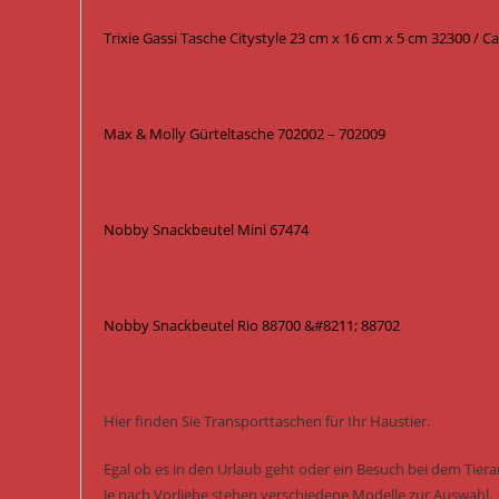
Trixie Gassi Tasche Citystyle 23 cm x 16 cm x 5 cm 32300 / 
Max & Molly Gürteltasche 702002 – 702009
Nobby Snackbeutel Mini 67474
Nobby Snackbeutel Rio 88700 &#8211; 88702
Hier finden Sie Transporttaschen für Ihr Haustier.
Egal ob es in den Urlaub geht oder ein Besuch bei dem Tiera
Je nach Vorliebe stehen verschiedene Modelle zur Auswahl.