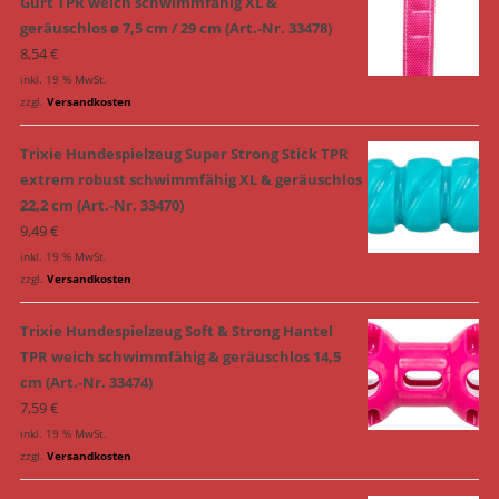
Gurt TPR weich schwimmfähig XL &
geräuschlos ø 7,5 cm / 29 cm (Art.-Nr. 33478)
8,54
€
inkl. 19 % MwSt.
zzgl.
Versandkosten
Trixie Hundespielzeug Super Strong Stick TPR
extrem robust schwimmfähig XL & geräuschlos
22,2 cm (Art.-Nr. 33470)
9,49
€
inkl. 19 % MwSt.
zzgl.
Versandkosten
Trixie Hundespielzeug Soft & Strong Hantel
TPR weich schwimmfähig & geräuschlos 14,5
cm (Art.-Nr. 33474)
7,59
€
inkl. 19 % MwSt.
zzgl.
Versandkosten