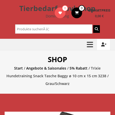
Zum
Tierbedarf – bvl-Shop
0
0
Inhalt
GESAMTPREIS
springen
Dominik Lang
0,00 €
Suchen
nach:
SHOP
Start
/
Angebote & Saisonales
/
5% Rabatt
/ Trixie
Hundetraining Snack Tasche Baggy ø 10 cm x 15 cm 3238 /
Grau/Schwarz