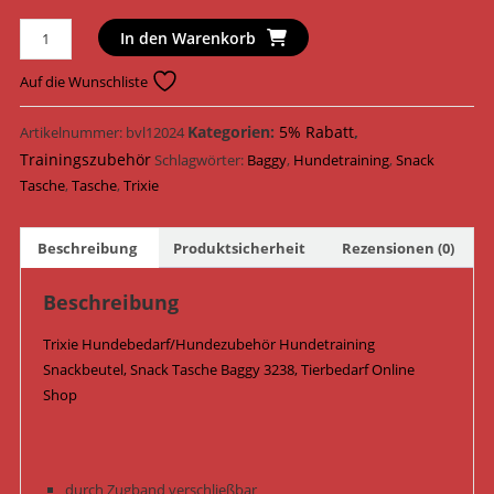
Trixie
In den Warenkorb
Hundetraining
Snack
Auf die Wunschliste
Tasche
Baggy
Kategorien:
5% Rabatt
,
Artikelnummer:
bvl12024
ø
Trainingszubehör
Schlagwörter:
Baggy
,
Hundetraining
,
Snack
10
Tasche
,
Tasche
,
Trixie
cm
x
Beschreibung
Produktsicherheit
Rezensionen (0)
15
cm
Beschreibung
3238
/
Trixie Hundebedarf/Hundezubehör Hundetraining
Grau/Schwarz
Snackbeutel, Snack Tasche Baggy 3238, Tierbedarf Online
Menge
Shop
durch Zugband verschließbar