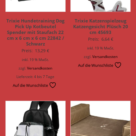
Trixie Hundetraining Dog
Trixie Katzenspielzeug
Pick Up Kotbeutel
Katzengesicht Plüsch 20
Spender mit Staufach 22
cm 45693
cm x 6 cm x 6 cm 22842 /
Preis:
6,64
€
Schwarz
inkl. 19 % MwSt.
Preis:
13,29
€
zzgl.
Versandkosten
inkl. 19 % MwSt.
Auf die Wunschliste
zzgl.
Versandkosten
Lieferzeit:
4 bis 7 Tage
Auf die Wunschliste