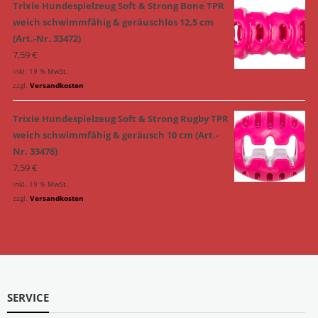
Trixie Hundespielzeug Soft & Strong Bone TPR
weich schwimmfähig & geräuschlos 12,5 cm
(Art.-Nr. 33472)
7,59
€
inkl. 19 % MwSt.
zzgl.
Versandkosten
Trixie Hundespielzeug Soft & Strong Rugby TPR
weich schwimmfähig & geräusch 10 cm (Art.-
Nr. 33476)
7,59
€
inkl. 19 % MwSt.
zzgl.
Versandkosten
SERVICE