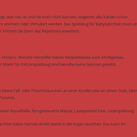
gt, was neu ist und sie noch nicht kennen, reagieren alte Katzen schon
animiert oder stimuliert werden. Das Spielzeug für Babykätzchen muss al
r können Sie dann das Repertoire erweitern.
 immens. Manche Hersteller bieten beispielsweise auch intelligentes,
m Markt für Katzenspielzeug sind beinahe keine Grenzen gesetzt.
m kleine Fell- oder Plüschmäuschen an einer Kordel oder an einem Stab, klei
 Flummis.
ären Rasselbälle, ferngesteuerte Mäuse, Laserpointer bzw. Laserspielzeug.
e Ihrer Katze niemals direkt damit in die Augen leuchten. Das kann ihr