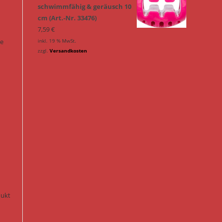
schwimmfähig & geräusch 10
cm (Art.-Nr. 33476)
7,59
€
ie
inkl. 19 % MwSt.
zzgl.
Versandkosten
n
dukt