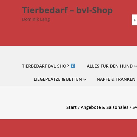
Zum
Tierbedarf – bvl-Shop
Inhalt
Su
springen
Dominik Lang
na
TIERBEDARF BVL SHOP
ALLES FÜR DEN HUND
LIEGEPLÄTZE & BETTEN
NÄPFE & TRÄNKEN
Start
/
Angebote & Saisonales
/
5