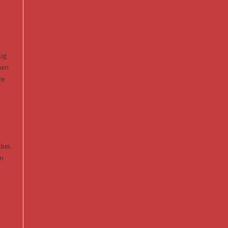
eug
nen
ze
bei.
en