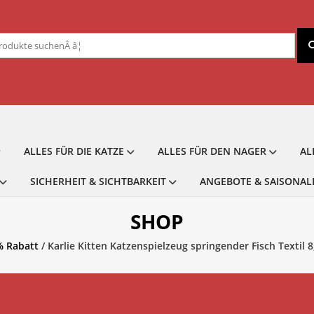
chen
ch:
ALLES FÜR DIE KATZE
ALLES FÜR DEN NAGER
AL
SICHERHEIT & SICHTBARKEIT
ANGEBOTE & SAISONAL
SHOP
% Rabatt
/ Karlie Kitten Katzenspielzeug springender Fisch Textil 