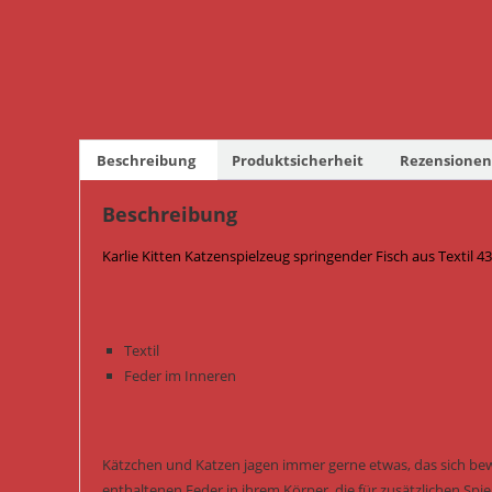
Beschreibung
Produktsicherheit
Rezensionen 
Beschreibung
Karlie Kitten Katzenspielzeug springender Fisch aus Textil 4
Textil
Feder im Inneren
Kätzchen und Katzen jagen immer gerne etwas, das sich bew
enthaltenen Feder in ihrem Körper, die für zusätzlichen Spiels