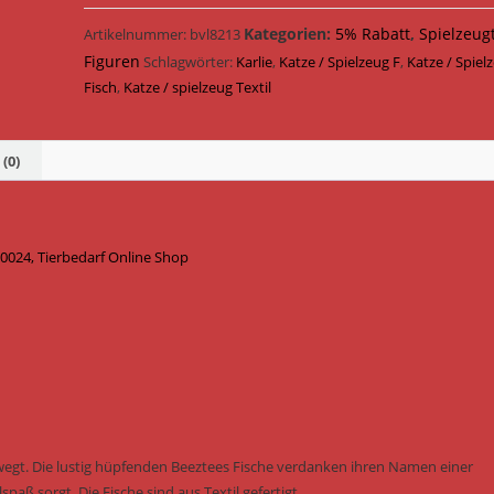
Kategorien:
5% Rabatt
,
Spielzeug
Artikelnummer:
bvl8213
Figuren
Schlagwörter:
Karlie
,
Katze / Spielzeug F
,
Katze / Spiel
Fisch
,
Katze / spielzeug Textil
(0)
30024, Tierbedarf Online Shop
egt. Die lustig hüpfenden Beeztees Fische verdanken ihren Namen einer
paß sorgt. Die Fische sind aus Textil gefertigt.