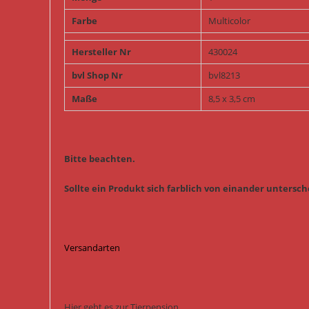
Farbe
Multicolor
Hersteller Nr
430024
bvl Shop Nr
bvl8213
Maße
8,5 x 3,5 cm
Bitte beachten.
Sollte ein Produkt sich farblich von einander untersche
Versandarten
Hier geht es zur Tierpension.