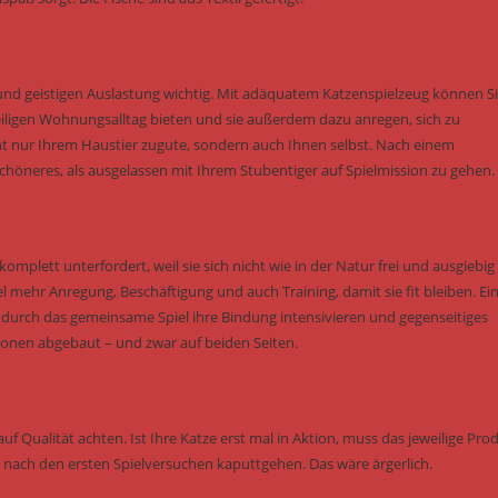
und geistigen Auslastung wichtig. Mit adäquatem Katzenspielzeug können S
ligen Wohnungsalltag bieten und sie außerdem dazu anregen, sich zu
 nur Ihrem Haustier zugute, sondern auch Ihnen selbst. Nach einem
höneres, als ausgelassen mit Ihrem Stubentiger auf Spielmission zu gehen.
omplett unterfordert, weil sie sich nicht wie in der Natur frei und ausgiebig
hr Anregung, Beschäftigung und auch Training, damit sie fit bleiben. Ei
e durch das gemeinsame Spiel ihre Bindung intensivieren und gegenseitiges
onen abgebaut – und zwar auf beiden Seiten.
uf Qualität achten. Ist Ihre Katze erst mal in Aktion, muss das jeweilige Pro
ch nach den ersten Spielversuchen kaputtgehen. Das wäre ärgerlich.