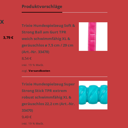
Produktvorschläge
 x
Trixie Hundespielzeug Soft &
Strong Ball am Gurt TPR
3,79
€
weich schwimmfähig XL &
geräuschlos ø 7,5 cm / 29 cm
(Art.-Nr. 33478)
8,54
€
inkl. 19 % MwSt.
zzgl.
Versandkosten
Trixie Hundespielzeug Super
Strong Stick TPR extrem
robust schwimmfähig XL &
geräuschlos 22,2 cm (Art.-Nr.
33470)
9,49
€
inkl. 19 % MwSt.