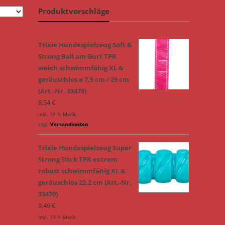
Produktvorschläge
Trixie Hundespielzeug Soft &
Strong Ball am Gurt TPR
weich schwimmfähig XL &
geräuschlos ø 7,5 cm / 29 cm
(Art.-Nr. 33478)
8,54
€
inkl. 19 % MwSt.
zzgl.
Versandkosten
Trixie Hundespielzeug Super
Strong Stick TPR extrem
robust schwimmfähig XL &
geräuschlos 22,2 cm (Art.-Nr.
33470)
9,49
€
inkl. 19 % MwSt.