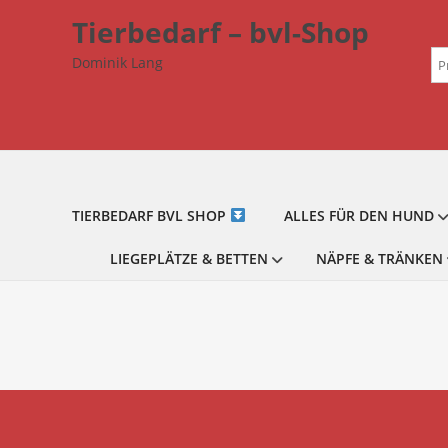
Zum
Tierbedarf – bvl-Shop
Inhalt
Su
springen
Dominik Lang
na
TIERBEDARF BVL SHOP
ALLES FÜR DEN HUND
LIEGEPLÄTZE & BETTEN
NÄPFE & TRÄNKEN