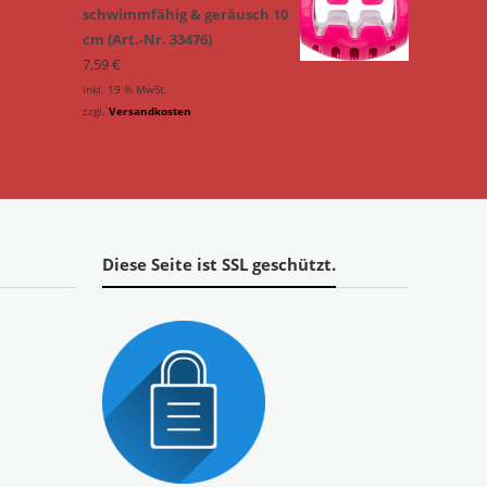
schwimmfähig & geräusch 10
cm (Art.-Nr. 33476)
7,59
€
inkl. 19 % MwSt.
zzgl.
Versandkosten
Diese Seite ist SSL geschützt.