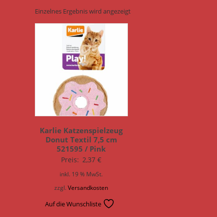
Einzelnes Ergebnis wird angezeigt
Karlie Katzenspielzeug
Donut Textil 7,5 cm
521595 / Pink
Preis:
2,37
€
inkl. 19 % MwSt.
zzgl.
Versandkosten
Auf die Wunschliste