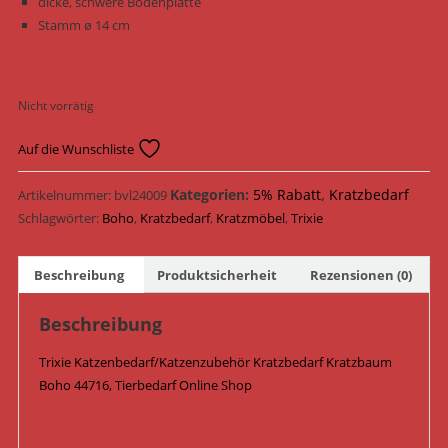
dicke, schwere Bodenplatte
Stamm ø 14 cm
Nicht vorrätig
Auf die Wunschliste
Kategorien:
5% Rabatt
,
Kratzbedarf
Artikelnummer:
bvl24009
Schlagwörter:
Boho
,
Kratzbedarf
,
Kratzmöbel
,
Trixie
Beschreibung
Produktsicherheit
Rezensionen (0)
Beschreibung
Trixie Katzenbedarf/Katzenzubehör Kratzbedarf Kratzbaum
Boho 44716, Tierbedarf Online Shop