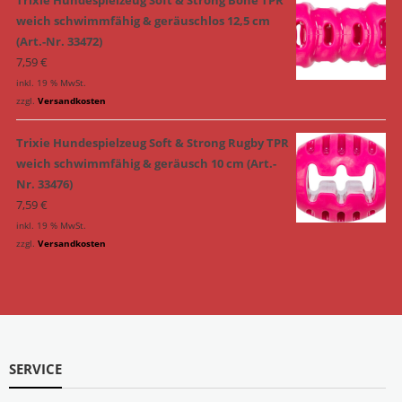
weich schwimmfähig & geräuschlos 12,5 cm
(Art.-Nr. 33472)
7,59
€
inkl. 19 % MwSt.
zzgl.
Versandkosten
Trixie Hundespielzeug Soft & Strong Rugby TPR
weich schwimmfähig & geräusch 10 cm (Art.-
Nr. 33476)
7,59
€
inkl. 19 % MwSt.
zzgl.
Versandkosten
SERVICE