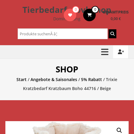
Zum
Tierbedarf – bvl-Shop
0
0
Inhalt
GESAMTPREIS
springen
Dominik Lang
0,00 €
Suchen
nach:
SHOP
Start
/
Angebote & Saisonales
/
5% Rabatt
/ Trixie
Kratzbedarf Kratzbaum Boho 44716 / Beige