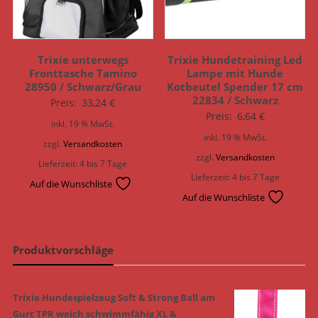
Trixie unterwegs
Trixie Hundetraining Led
Fronttasche Tamino
Lampe mit Hunde
28950 / Schwarz/Grau
Kotbeutel Spender 17 cm
22834 / Schwarz
Preis:
33,24
€
Preis:
6,64
€
inkl. 19 % MwSt.
inkl. 19 % MwSt.
zzgl.
Versandkosten
zzgl.
Versandkosten
Lieferzeit:
4 bis 7 Tage
Lieferzeit:
4 bis 7 Tage
Auf die Wunschliste
Auf die Wunschliste
Produktvorschläge
Trixie Hundespielzeug Soft & Strong Ball am
Gurt TPR weich schwimmfähig XL &