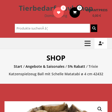
Zum
Tierbedarf – bvl-Shop
0
0
Inhalt
GESAMTPREIS
springen
Dominik Lang
0,00 €
Suchen
nach:
SHOP
Start
/
Angebote & Saisonales
/
5% Rabatt
/ Trixie
Katzenspielzeug Ball mit Schelle Matatabi ø 4 cm 42432