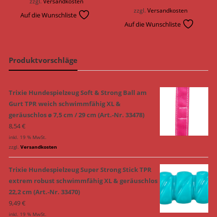
zzgl.
Versandkosten
zzgl.
Versandkosten
Auf die Wunschliste
Auf die Wunschliste
Produktvorschläge
Trixie Hundespielzeug Soft & Strong Ball am
Gurt TPR weich schwimmfähig XL &
geräuschlos ø 7,5 cm / 29 cm (Art.-Nr. 33478)
8,54
€
inkl. 19 % MwSt.
zzgl.
Versandkosten
Trixie Hundespielzeug Super Strong Stick TPR
extrem robust schwimmfähig XL & geräuschlos
22,2 cm (Art.-Nr. 33470)
9,49
€
inkl. 19 % MwSt.