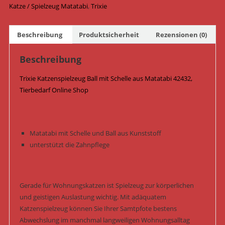
ø
Katze / Spielzeug Matatabi
,
Trixie
4
cm
Beschreibung
Produktsicherheit
Rezensionen (0)
42432
Menge
Beschreibung
Trixie Katzenspielzeug Ball mit Schelle aus Matatabi 42432,
Tierbedarf Online Shop
Matatabi mit Schelle und Ball aus Kunststoff
unterstützt die Zahnpflege
Gerade für Wohnungskatzen ist Spielzeug zur körperlichen
und geistigen Auslastung wichtig. Mit adäquatem
Katzenspielzeug können Sie Ihrer Samtpfote bestens
Abwechslung im manchmal langweiligen Wohnungsalltag