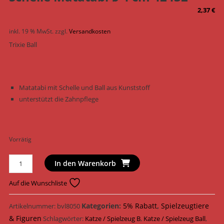
2,37
€
inkl. 19 % MwSt.
zzgl.
Versandkosten
Trixie Ball
Matatabi mit Schelle und Ball aus Kunststoff
unterstützt die Zahnpflege
Vorrätig
Trixie
In den Warenkorb
Katzenspielzeug
Ball
Auf die Wunschliste
mit
Schelle
Kategorien:
5% Rabatt
,
Spielzeugtiere
Artikelnummer:
bvl8050
Matatabi
& Figuren
Schlagwörter:
Katze / Spielzeug B
,
Katze / Spielzeug Ball
,