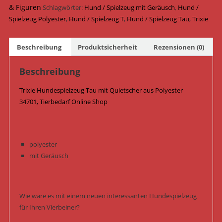
Polyester
& Figuren
Schlagwörter:
Hund / Spielzeug mit Geräusch
,
Hund /
48
Spielzeug Polyester
,
Hund / Spielzeug T
,
Hund / Spielzeug Tau
,
Trixie
cm
34701
Beschreibung
Produktsicherheit
Rezensionen (0)
Menge
Beschreibung
Trixie Hundespielzeug Tau mit Quietscher aus Polyester
34701, Tierbedarf Online Shop
polyester
mit Geräusch
Wie wäre es mit einem neuen interessanten Hundespielzeug
für Ihren Vierbeiner?