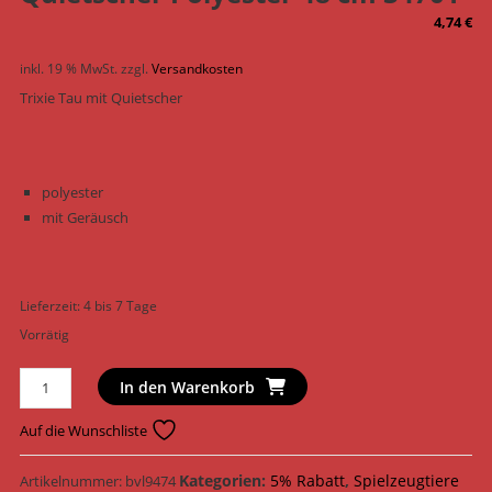
4,74
€
inkl. 19 % MwSt.
zzgl.
Versandkosten
Trixie Tau mit Quietscher
polyester
mit Geräusch
Lieferzeit:
4 bis 7 Tage
Vorrätig
Trixie
In den Warenkorb
Hundespielzeug
Tau
Auf die Wunschliste
mit
Quietscher
Kategorien:
5% Rabatt
,
Spielzeugtiere
Artikelnummer:
bvl9474