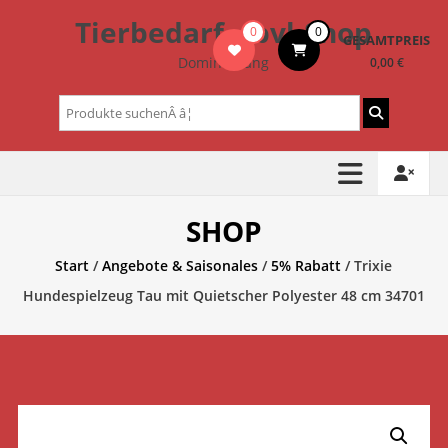
Zum
Tierbedarf – bvl-Shop
0
0
Inhalt
GESAMTPREIS
springen
Dominik Lang
0,00 €
Suchen
nach:
SHOP
Start
/
Angebote & Saisonales
/
5% Rabatt
/ Trixie
Hundespielzeug Tau mit Quietscher Polyester 48 cm 34701