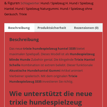
Naturgummi
& Figuren
Schlagwörter:
Hund / Spielzeug H
,
Hund / Spielzeug
&
Hantel
,
Hund / Spielzeug Naturgummi
,
Hund / Spielzeug ohne
geräuschlos
Geräusch
,
Trixie
12
cm
Beschreibung
Produktsicherheit
Rezensionen (0)
(Art.-
Nr.
Beschreibung
3335)
Menge
Das neue
trixie hundespielzeug hantel 3335
bietet
maximalen Spielspaß. Dieses Modell ist als
Hundespielzeug
blinde Hunde
Zubehör genial. Die klingelnde
Trixie Hantel
Schelle
Kombination ist extrem beliebt. Dieser funktionale
Akustische Hundehantel Gummi
Artikel animiert
Vierbeiner spielerisch. Mit dem originalen
Trixie
Hundespielzeug 3335
investieren Sie richtig.
Wie unterstützt die neue
trixie hundespielzeug