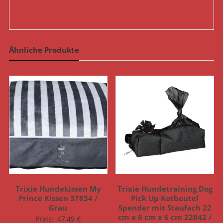
Ähnliche Produkte
Trixie Hundekissen My
Trixie Hundetraining Dog
Prince Kissen 37834 /
Pick Up Kotbeutel
Grau
Spender mit Staufach 22
cm x 6 cm x 6 cm 22842 /
Preis:
47,49
€