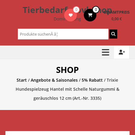
Zum
Tierbedarf – bvl-Shop
0
0
Inhalt
GESAMTPREIS
springen
Dominik Lang
0,00 €
Suchen
nach:
SHOP
Start
/
Angebote & Saisonales
/
5% Rabatt
/ Trixie
Hundespielzeug Hantel mit Schelle Naturgummi &
geräuschlos 12 cm (Art.-Nr. 3335)