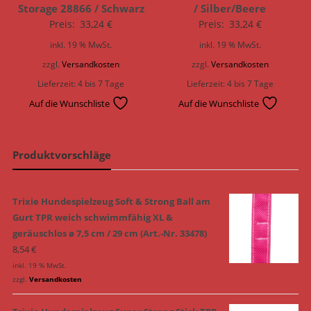
Storage 28866 / Schwarz
/ Silber/Beere
Preis:
33,24
€
Preis:
33,24
€
inkl. 19 % MwSt.
inkl. 19 % MwSt.
zzgl.
Versandkosten
zzgl.
Versandkosten
Lieferzeit:
4 bis 7 Tage
Lieferzeit:
4 bis 7 Tage
Auf die Wunschliste
Auf die Wunschliste
Produktvorschläge
Trixie Hundespielzeug Soft & Strong Ball am
Gurt TPR weich schwimmfähig XL &
geräuschlos ø 7,5 cm / 29 cm (Art.-Nr. 33478)
8,54
€
inkl. 19 % MwSt.
zzgl.
Versandkosten