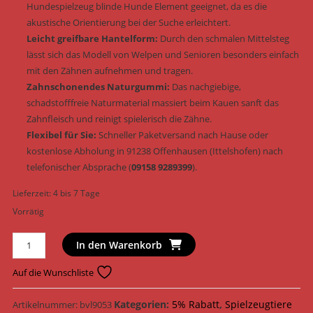
Hundespielzeug blinde Hunde Element geeignet, da es die
akustische Orientierung bei der Suche erleichtert.
Leicht greifbare Hantelform:
Durch den schmalen Mittelsteg
lässt sich das Modell von Welpen und Senioren besonders einfach
mit den Zähnen aufnehmen und tragen.
Zahnschonendes Naturgummi:
Das nachgiebige,
schadstofffreie Naturmaterial massiert beim Kauen sanft das
Zahnfleisch und reinigt spielerisch die Zähne.
Flexibel für Sie:
Schneller Paketversand nach Hause oder
kostenlose Abholung in 91238 Offenhausen (Ittelshofen) nach
telefonischer Absprache (
09158 9289399
).
Lieferzeit:
4 bis 7 Tage
Vorrätig
Trixie
In den Warenkorb
Hundespielzeug
Hantel
Auf die Wunschliste
mit
Schelle
Kategorien:
5% Rabatt
,
Spielzeugtiere
Artikelnummer:
bvl9053