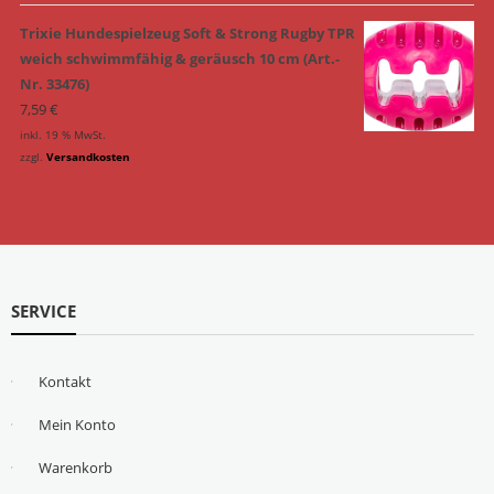
Trixie Hundespielzeug Soft & Strong Rugby TPR
weich schwimmfähig & geräusch 10 cm (Art.-
Nr. 33476)
7,59
€
inkl. 19 % MwSt.
zzgl.
Versandkosten
SERVICE
Kontakt
Mein Konto
Warenkorb