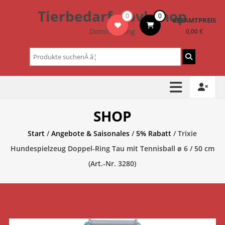
Zum
Tierbedarf – bvl-Shop
0
0
Inhalt
GESAMTPREIS
springen
Dominik Lang
0,00 €
Suchen
nach:
SHOP
Start
/
Angebote & Saisonales
/
5% Rabatt
/ Trixie
Hundespielzeug Doppel-Ring Tau mit Tennisball ø 6 / 50 cm
(Art.-Nr. 3280)