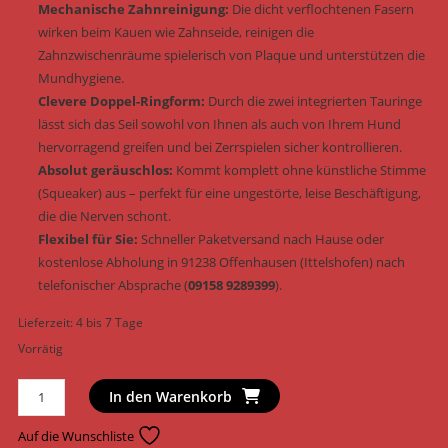
Mechanische Zahnreinigung:
Die dicht verflochtenen Fasern
wirken beim Kauen wie Zahnseide, reinigen die
Zahnzwischenräume spielerisch von Plaque und unterstützen die
Mundhygiene.
Clevere Doppel-Ringform:
Durch die zwei integrierten Tauringe
lässt sich das Seil sowohl von Ihnen als auch von Ihrem Hund
hervorragend greifen und bei Zerrspielen sicher kontrollieren.
Absolut geräuschlos:
Kommt komplett ohne künstliche Stimme
(Squeaker) aus – perfekt für eine ungestörte, leise Beschäftigung,
die die Nerven schont.
Flexibel für Sie:
Schneller Paketversand nach Hause oder
kostenlose Abholung in 91238 Offenhausen (Ittelshofen) nach
telefonischer Absprache (
09158 9289399
).
Lieferzeit:
4 bis 7 Tage
Vorrätig
Trixie
In den Warenkorb
Hundespielzeug
Doppel-
Auf die Wunschliste