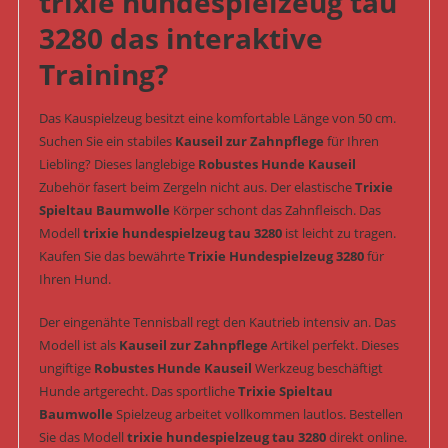
trixie hundespielzeug tau
3280 das interaktive
Training?
Das Kauspielzeug besitzt eine komfortable Länge von 50 cm.
Suchen Sie ein stabiles
Kauseil zur Zahnpflege
für Ihren
Liebling? Dieses langlebige
Robustes Hunde Kauseil
Zubehör fasert beim Zergeln nicht aus. Der elastische
Trixie
Spieltau Baumwolle
Körper schont das Zahnfleisch. Das
Modell
trixie hundespielzeug tau 3280
ist leicht zu tragen.
Kaufen Sie das bewährte
Trixie Hundespielzeug 3280
für
Ihren Hund.
Der eingenähte Tennisball regt den Kautrieb intensiv an. Das
Modell ist als
Kauseil zur Zahnpflege
Artikel perfekt. Dieses
ungiftige
Robustes Hunde Kauseil
Werkzeug beschäftigt
Hunde artgerecht. Das sportliche
Trixie Spieltau
Baumwolle
Spielzeug arbeitet vollkommen lautlos. Bestellen
Sie das Modell
trixie hundespielzeug tau 3280
direkt online.