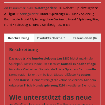
Ring
Tau
Kategorien:
5% Rabatt
,
Spielzeugtiere
Artikelnummer:
bvl9034
mit
& Figuren
Schlagwörter:
Hund / Spielzeug Ball
,
Hund / Spielzeug
Tennisball
Baumwolle
,
Hund / Spielzeug ohne Geräusch
,
Hund / Spielzeug Ring
,
ø
Hund / Spielzeug T
,
Hund / Spielzeug Tau
,
Trixie
6
/
Beschreibung
Produktsicherheit
Rezensionen (0)
50
cm
Beschreibung
(Art.-
Nr.
Das neue
trixie hundespielzeug tau 3280
bietet maximalen
3280)
Spielspaß. Dieses Modell ist ein tolles
Kauseil zur Zahnpflege
Menge
für aktive Vierbeiner. Die robuste
Trixie Spieltau Baumwolle
Kombination ist extrem beliebt. Dieses reißfeste
Robustes
Hunde Kauseil
Element reinigt die Zähne spielerisch. Mit dem
originalen
Trixie Hundespielzeug 3280
investieren Sie richtig.
Wie unterstützt das neue