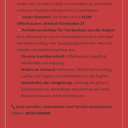
einfach an, um das Produkt unverbindlich zu reservieren
und einen flexiblen Abholtermin zu vereinbaren.
Unser Standort:
Sie finden uns in
91238
Offenhausen, Ortsteil Ittelshofen 27
.
Perfekt erreichbar für Tierbesitzer aus der Region:
Eine Abholung bei uns im Hammerbachtal lässt sich ideal
mit einem Ausflug oder Spaziergang verbinden. Wir sind
schnell und einfach erreichbar aus:
Direkte Nachbarschaft:
Offenhausen, Engelthal,
Henfenfeld und Happurg.
Städte im Umland:
Hersbruck, Altdorf bei Nürnberg,
Lauf an der Pegnitz und Röthenbach an der Pegnitz.
Gemeinden der Umgebung:
Leinburg, Burgthann,
Schwarzenbruck, Winkelhaid, Neunkirchen am Sand,
Reichenschwand und Pommelsbrunn.
Jetzt anrufen, reservieren und Termin vereinbaren:
Telefon:
09158 9289399