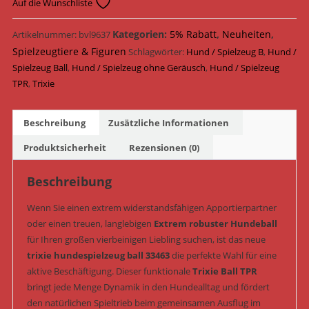
Super
Auf die Wunschliste
Strong
Ball
Kategorien:
5% Rabatt
,
Neuheiten
,
Artikelnummer:
bvl9637
TPR
Spielzeugtiere & Figuren
Schlagwörter:
Hund / Spielzeug B
,
Hund /
extrem
Spielzeug Ball
,
Hund / Spielzeug ohne Geräusch
,
Hund / Spielzeug
robust
TPR
,
Trixie
schwimmfähig
XL
Beschreibung
Zusätzliche Informationen
&
geräuschlos
Produktsicherheit
Rezensionen (0)
ø
7,5
Beschreibung
cm
Wenn Sie einen extrem widerstandsfähigen Apportierpartner
(Art.-
oder einen treuen, langlebigen
Extrem robuster Hundeball
Nr.
für Ihren großen vierbeinigen Liebling suchen, ist das neue
33463)
trixie hundespielzeug ball 33463
die perfekte Wahl für eine
Menge
aktive Beschäftigung. Dieser funktionale
Trixie Ball TPR
bringt jede Menge Dynamik in den Hundealltag und fördert
den natürlichen Spieltrieb beim gemeinsamen Ausflug im