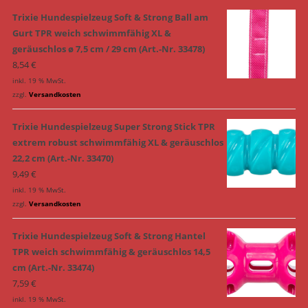
Trixie Hundespielzeug Soft & Strong Ball am
Gurt TPR weich schwimmfähig XL &
geräuschlos ø 7,5 cm / 29 cm (Art.-Nr. 33478)
8,54
€
inkl. 19 % MwSt.
zzgl.
Versandkosten
Trixie Hundespielzeug Super Strong Stick TPR
extrem robust schwimmfähig XL & geräuschlos
22,2 cm (Art.-Nr. 33470)
9,49
€
inkl. 19 % MwSt.
zzgl.
Versandkosten
Trixie Hundespielzeug Soft & Strong Hantel
TPR weich schwimmfähig & geräuschlos 14,5
cm (Art.-Nr. 33474)
7,59
€
inkl. 19 % MwSt.