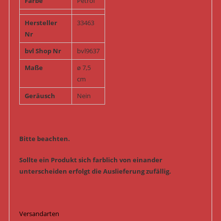
Farbe
Petrol
Hersteller
33463
Nr
bvl Shop Nr
bvl9637
Maße
ø 7,5
cm
Geräusch
Nein
Bitte beachten.
Sollte ein Produkt sich farblich von einander
unterscheiden erfolgt die Auslieferung zufällig.
Versandarten