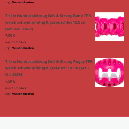
zzgl.
Versandkosten
Trixie Hundespielzeug Soft & Strong Bone TPR
weich schwimmfähig & geräuschlos 12,5 cm
(Art.-Nr. 33472)
7,59
€
inkl. 19 % MwSt.
zzgl.
Versandkosten
Trixie Hundespielzeug Soft & Strong Rugby TPR
weich schwimmfähig & geräusch 10 cm (Art.-
Nr. 33476)
7,59
€
inkl. 19 % MwSt.
zzgl.
Versandkosten