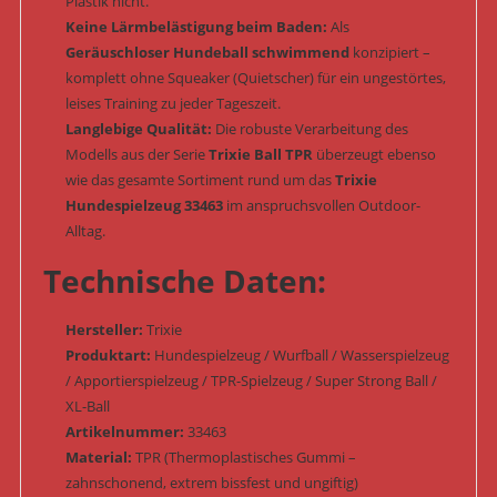
Plastik nicht.
Keine Lärmbelästigung beim Baden:
Als
Geräuschloser Hundeball schwimmend
konzipiert –
komplett ohne Squeaker (Quietscher) für ein ungestörtes,
leises Training zu jeder Tageszeit.
Langlebige Qualität:
Die robuste Verarbeitung des
Modells aus der Serie
Trixie Ball TPR
überzeugt ebenso
wie das gesamte Sortiment rund um das
Trixie
Hundespielzeug 33463
im anspruchsvollen Outdoor-
Alltag.
Technische Daten:
Hersteller:
Trixie
Produktart:
Hundespielzeug / Wurfball / Wasserspielzeug
/ Apportierspielzeug / TPR-Spielzeug / Super Strong Ball /
XL-Ball
Artikelnummer:
33463
Material:
TPR (Thermoplastisches Gummi –
zahnschonend, extrem bissfest und ungiftig)