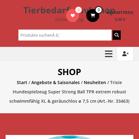
Zum
Tierbedarf – bvl-Shop
0
0
Inhalt
GESAMTPREIS
springen
Dominik Lang
0,00 €
Suchen
nach:
SHOP
Start
/
Angebote & Saisonales
/
Neuheiten
/ Trixie
Hundespielzeug Super Strong Ball TPR extrem robust
schwimmfähig XL & geräuschlos ø 7,5 cm (Art.-Nr. 33463)