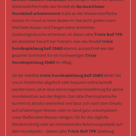
Materialdichte treibt das Modell als
Geräuschloser
Hundeball schwimmend
stabil an der Wasseroberfläche,
sodass Ihr Hund es beim Baden im See leicht greifen kann.
Weil beim Kauen und Fangen keine störenden
Quietschgeräusche entstehen, ist dieser zähe
Trixie Ball TPR
ein absoluter Favorit bei Trainern, was das Modell
trixie
hundespielzeug ball 33463
ebenso auszeichnet wie das
gesamte Sortiment für ein hochwertiges
Trixie
Hundespielzeug 33463
im Alltag.
Da der beliebte
trixie hundespielzeug ball 33463
direkt bei
uns in Ittelshofen abgeholt oder bequem online bestellt
werden kann, ist er eine hervorragende Empfehlung für aktive
Hundebesitzer aus der Region. Das zähe thermoplastische
Gummi ist absolut wetterfest und lässt sich nach dem Einsatz
auf schlammigen Wiesen oder im Sand ganz unkompliziert
unter fließendem Wasser reinigen. Ob für das tägliche
Distanztraining oder als motivierendes Belohnungsobjekt auf
dem Hundeplatz – dieses zähe
Trixie Ball TPR
Spielzeug