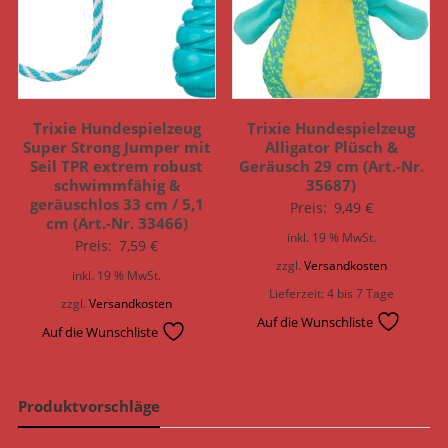
Trixie Hundespielzeug
Trixie Hundespielzeug
Super Strong Jumper mit
Alligator Plüsch &
Seil TPR extrem robust
Geräusch 29 cm (Art.-Nr.
schwimmfähig &
35687)
geräuschlos 33 cm / 5,1
Preis:
9,49
€
cm (Art.-Nr. 33466)
inkl. 19 % MwSt.
Preis:
7,59
€
zzgl.
Versandkosten
inkl. 19 % MwSt.
Lieferzeit:
4 bis 7 Tage
zzgl.
Versandkosten
Auf die Wunschliste
Auf die Wunschliste
Produktvorschläge