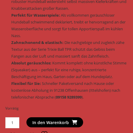
robuster Hundeball widersteht selbst massiven Kieferkräften und
Knabberattacken großer Rassen.
Perfekt für Wasserspiele:
Als vollkommen geräuschloser
Hundeball schwimmend deklariert, treibt er hervorragend an der
Wasseroberfläche und sorgt für tollen Apportierspaß im kühlen
Nass.
Zahnschonend & elastisch:
Die nachgiebige und zugleich zähe
Textur aus der Serie Trixie Ball TPR schützt das Gebiss beim
Fangen aus der Luft und massiert sanft das Zahnfleisch.
Absolut geräuschlos:
Kommt komplett ohne künstliche Stimme
(Squeaker) aus – perfekt für eine ruhige, konzentrierte
Beschäftigung im Haus, Garten oder auf dem Hundeplatz.
Flexibel für Sie:
Schneller Paketversand nach Hause oder
kostenlose Abholung in 91238 Offenhausen (Ittelshofen) nach
telefonischer Absprache (
09158 9289399
).
Vorrätig
Trixie
In den Warenkorb
Hundespielzeug