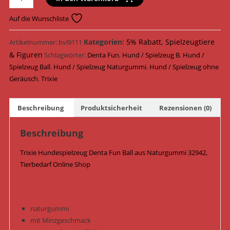
Hundespielzeug
Denta
Auf die Wunschliste
Fun
Ball
Kategorien:
5% Rabatt
,
Spielzeugtiere
Artikelnummer:
bvl9111
Naturgummi
& Figuren
Schlagwörter:
Denta Fun
,
Hund / Spielzeug B
,
Hund /
ø
Spielzeug Ball
,
Hund / Spielzeug Naturgummi
,
Hund / Spielzeug ohne
7
Geräusch
,
Trixie
cm
32942
Beschreibung
Produktsicherheit
Rezensionen (0)
Menge
Beschreibung
Trixie Hundespielzeug Denta Fun Ball aus Naturgummi 32942,
Tierbedarf Online Shop
naturgummi
mit Minzgeschmack