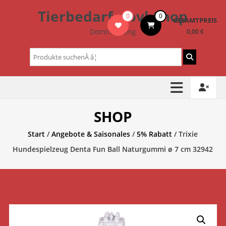
Zum
Tierbedarf – bvl-Shop
0
0
Inhalt
GESAMTPREIS
springen
Dominik Lang
0,00 €
Suchen
nach:
SHOP
Start
/
Angebote & Saisonales
/
5% Rabatt
/ Trixie
Hundespielzeug Denta Fun Ball Naturgummi ø 7 cm 32942