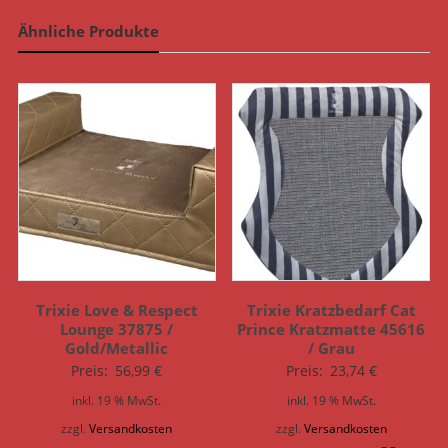
Ähnliche Produkte
Trixie Love & Respect
Trixie Kratzbedarf Cat
Lounge 37875 /
Prince Kratzmatte 45616
Gold/Metallic
/ Grau
Preis:
56,99
€
Preis:
23,74
€
inkl. 19 % MwSt.
inkl. 19 % MwSt.
zzgl.
Versandkosten
zzgl.
Versandkosten