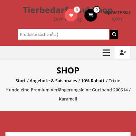
Zum
Tierbedarf – bvl-Shop
0
0
Inhalt
GESAMTPREIS
springen
Dominik Lang
0,00 €
Suchen
nach:
SHOP
Start
/
Angebote & Saisonales
/
10% Rabatt
/ Trixie
Hundeleine Premium Verlängerungsleine Gurtband 200614 /
Karamell