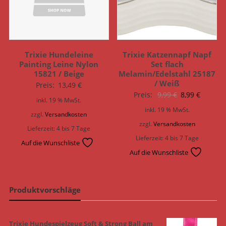
Trixie Hundeleine
Trixie Katzennapf Napf
Painting Leine Nylon
Set flach
15821 / Beige
Melamin/Edelstahl 25187
/ Weiß
Preis:
13,49
€
Ursprünglich
Aktuell
Preis:
9,99
€
8,99
€
inkl. 19 % MwSt.
Preis
Preis
inkl. 19 % MwSt.
zzgl.
Versandkosten
war:
ist:
zzgl.
Versandkosten
Lieferzeit:
4 bis 7 Tage
9,99 €
8,99 €.
Lieferzeit:
4 bis 7 Tage
Auf die Wunschliste
Auf die Wunschliste
Produktvorschläge
Trixie Hundespielzeug Soft & Strong Ball am