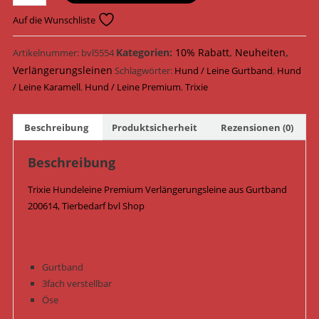
Hundeleine
Premium
Auf die Wunschliste
Verlängerungsleine
Gurtband
Kategorien:
10% Rabatt
,
Neuheiten
,
Artikelnummer:
bvl5554
200614
Verlängerungsleinen
Schlagwörter:
Hund / Leine Gurtband
,
Hund
/
/ Leine Karamell
,
Hund / Leine Premium
,
Trixie
Karamell
Menge
Beschreibung
Produktsicherheit
Rezensionen (0)
Beschreibung
Trixie Hundeleine Premium Verlängerungsleine aus Gurtband
200614, Tierbedarf bvl Shop
Gurtband
3fach verstellbar
Öse