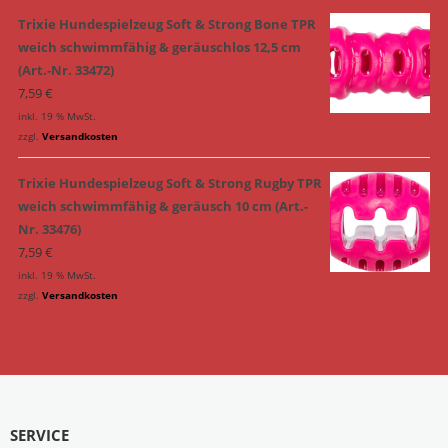
Trixie Hundespielzeug Soft & Strong Bone TPR
weich schwimmfähig & geräuschlos 12,5 cm
(Art.-Nr. 33472)
7,59
€
inkl. 19 % MwSt.
zzgl.
Versandkosten
Trixie Hundespielzeug Soft & Strong Rugby TPR
weich schwimmfähig & geräusch 10 cm (Art.-
Nr. 33476)
7,59
€
inkl. 19 % MwSt.
zzgl.
Versandkosten
SERVICE