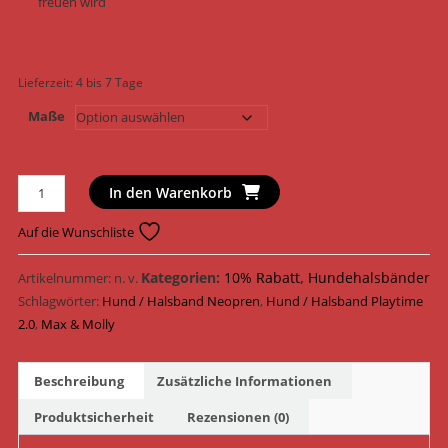
freuen wird
Lieferzeit:
4 bis 7 Tage
Maße
Max
In den Warenkorb
&
Molly
Auf die Wunschliste
Hundehalsband
Original
Kategorien:
10% Rabatt
,
Hundehalsbänder
Artikelnummer:
n. v.
Smart
Schlagwörter:
Hund / Halsband Neopren
,
Hund / Halsband Playtime
ID
2.0
,
Max & Molly
Halsband
Neopren
Beschreibung
Zusätzliche Informationen
174081
-
Produktsicherheit
Rezensionen (0)
174084