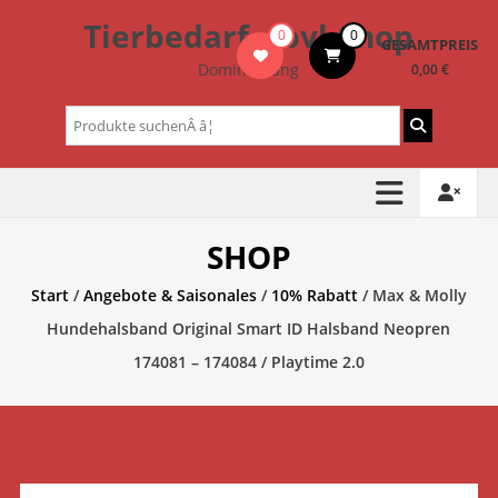
Zum
Tierbedarf – bvl-Shop
0
0
Inhalt
GESAMTPREIS
springen
Dominik Lang
0,00 €
Suchen
nach:
SHOP
Start
/
Angebote & Saisonales
/
10% Rabatt
/ Max & Molly
Hundehalsband Original Smart ID Halsband Neopren
174081 – 174084 / Playtime 2.0