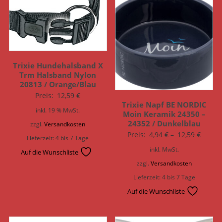
Trixie Hundehalsband X
Trm Halsband Nylon
20813 / Orange/Blau
Preis:
12,59
€
Trixie Napf BE NORDIC
inkl. 19 % MwSt.
Moin Keramik 24350 –
24352 / Dunkelblau
zzgl.
Versandkosten
Preis:
4,94
€
–
12,59
€
Lieferzeit:
4 bis 7 Tage
inkl. MwSt.
Auf die Wunschliste
zzgl.
Versandkosten
Lieferzeit:
4 bis 7 Tage
Auf die Wunschliste