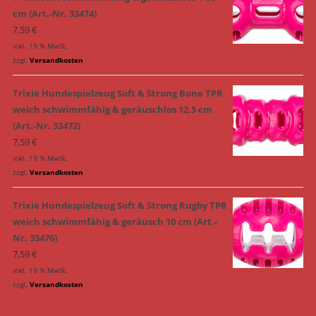
cm (Art.-Nr. 33474)
7,59
€
inkl. 19 % MwSt.
zzgl.
Versandkosten
Trixie Hundespielzeug Soft & Strong Bone TPR
weich schwimmfähig & geräuschlos 12,5 cm
(Art.-Nr. 33472)
7,59
€
inkl. 19 % MwSt.
zzgl.
Versandkosten
Trixie Hundespielzeug Soft & Strong Rugby TPR
weich schwimmfähig & geräusch 10 cm (Art.-
Nr. 33476)
7,59
€
inkl. 19 % MwSt.
zzgl.
Versandkosten