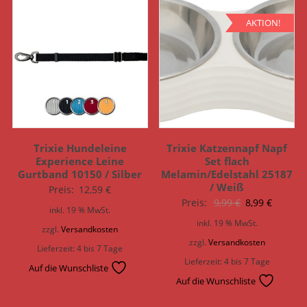
AKTION!
Trixie Hundeleine
Trixie Katzennapf Napf
Experience Leine
Set flach
Gurtband 10150 / Silber
Melamin/Edelstahl 25187
/ Weiß
Preis:
12,59
€
Ursprünglich
Aktuell
Preis:
9,99
€
8,99
€
inkl. 19 % MwSt.
Preis
Preis
inkl. 19 % MwSt.
zzgl.
Versandkosten
war:
ist:
zzgl.
Versandkosten
Lieferzeit:
4 bis 7 Tage
9,99 €
8,99 €.
Lieferzeit:
4 bis 7 Tage
Auf die Wunschliste
Auf die Wunschliste