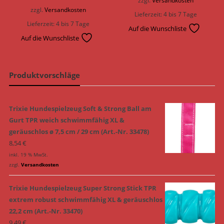
zzgl.
Versandkosten
zzgl.
Versandkosten
Lieferzeit:
4 bis 7 Tage
Lieferzeit:
4 bis 7 Tage
Auf die Wunschliste
Auf die Wunschliste
Produktvorschläge
Trixie Hundespielzeug Soft & Strong Ball am
Gurt TPR weich schwimmfähig XL &
geräuschlos ø 7,5 cm / 29 cm (Art.-Nr. 33478)
8,54
€
inkl. 19 % MwSt.
zzgl.
Versandkosten
Trixie Hundespielzeug Super Strong Stick TPR
extrem robust schwimmfähig XL & geräuschlos
22,2 cm (Art.-Nr. 33470)
9,49
€