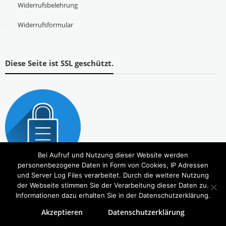
Widerrufsbelehrung
Widerrufsformular
Diese Seite ist SSL geschützt.
Bei Aufruf und Nutzung dieser Website werden
personenbezogene Daten in Form von Cookies, IP Adressen
und Server Log Files verarbeitet. Durch die weitere Nutzung
der Webseite stimmen Sie der Verarbeitung dieser Daten zu.
Informationen dazu erhalten Sie in der Datenschutzerklärung.
Akzeptieren
Datenschutzerklärung
Copyright © 2026
Tierbedarf – bvl-Shop
. Alle Rechte vorbehalten. Theme:
eStore
von ThemeGrill.
Powered by
WordPress
.