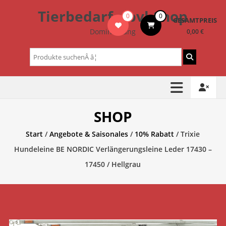
Zum
Tierbedarf – bvl-Shop
0
0
Inhalt
GESAMTPREIS
springen
Dominik Lang
0,00 €
Suchen
nach:
SHOP
Start
/
Angebote & Saisonales
/
10% Rabatt
/ Trixie
Hundeleine BE NORDIC Verlängerungsleine Leder 17430 –
17450 / Hellgrau