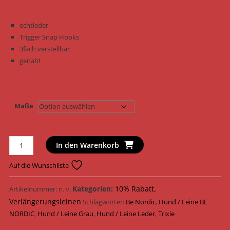
echtleder
Trigger Snap Hooks
3fach verstellbar
genäht
Maße
Trixie
In den Warenkorb
Hundeleine
BE
Auf die Wunschliste
NORDIC
Verlängerungsleine
Kategorien:
10% Rabatt
,
Artikelnummer:
n. v.
Leder
Verlängerungsleinen
Schlagwörter:
Be Nordic
,
Hund / Leine BE
17430
NORDIC
,
Hund / Leine Grau
,
Hund / Leine Leder
,
Trixie
-