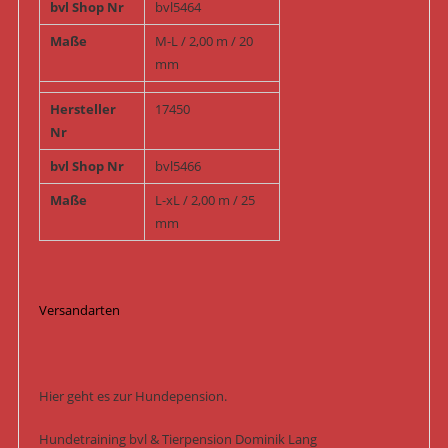
bvl Shop Nr
bvl5464
Maße
M-L / 2,00 m / 20
mm
Hersteller
17450
Nr
bvl Shop Nr
bvl5466
Maße
L-xL / 2,00 m / 25
mm
Versandarten
Hier geht es zur Hundepension.
Hundetraining bvl & Tierpension Dominik Lang