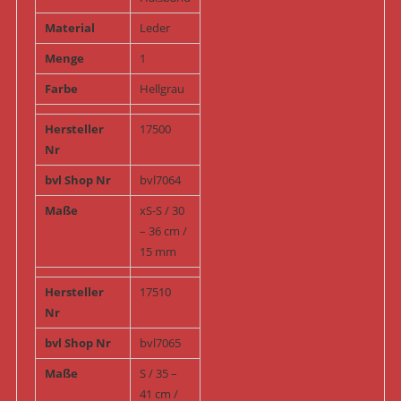
Material
Leder
Menge
1
Farbe
Hellgrau
Hersteller
17500
Nr
bvl Shop Nr
bvl7064
Maße
xS-S / 30
– 36 cm /
15 mm
Hersteller
17510
Nr
bvl Shop Nr
bvl7065
Maße
S / 35 –
41 cm /