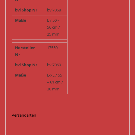
bvl Shop Nr
bvl7068
Maße
L / 50 –
56 cm /
25 mm
Hersteller
17550
Nr
bvl Shop Nr
bvl7069
Maße
L-xL / 55
– 61 cm /
30 mm
Versandarten