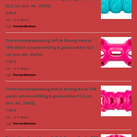
22,2 cm (Art.-Nr. 33470)
9,49
€
inkl. 19 % MwSt.
zzgl.
Versandkosten
Trixie Hundespielzeug Soft & Strong Hantel
TPR weich schwimmfähig & geräuschlos 14,5
cm (Art.-Nr. 33474)
7,59
€
inkl. 19 % MwSt.
zzgl.
Versandkosten
Trixie Hundespielzeug Soft & Strong Bone TPR
weich schwimmfähig & geräuschlos 12,5 cm
(Art.-Nr. 33472)
7,59
€
inkl. 19 % MwSt.
zzgl.
Versandkosten