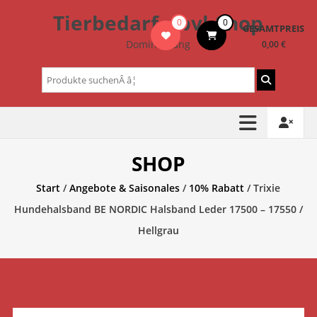
Zum
Tierbedarf – bvl-Shop
0
0
Inhalt
GESAMTPREIS
springen
Dominik Lang
0,00 €
Suchen
nach:
SHOP
Start
/
Angebote & Saisonales
/
10% Rabatt
/ Trixie
Hundehalsband BE NORDIC Halsband Leder 17500 – 17550 /
Hellgrau