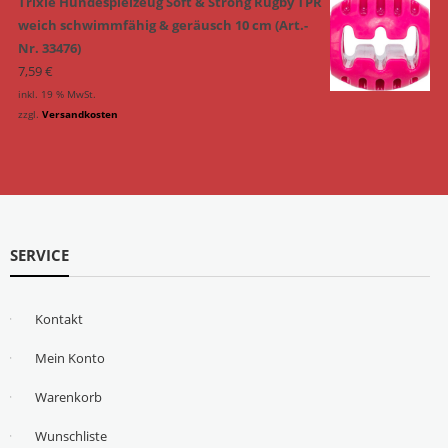
Trixie Hundespielzeug Soft & Strong Rugby TPR
weich schwimmfähig & geräusch 10 cm (Art.-
Nr. 33476)
7,59
€
inkl. 19 % MwSt.
zzgl.
Versandkosten
SERVICE
Kontakt
Mein Konto
Warenkorb
Wunschliste