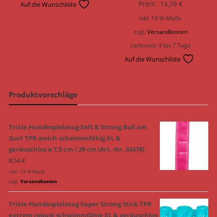
Preis:
14,39
€
Auf die Wunschliste
inkl. 19 % MwSt.
zzgl.
Versandkosten
Lieferzeit:
4 bis 7 Tage
Auf die Wunschliste
Produktvorschläge
Trixie Hundespielzeug Soft & Strong Ball am
Gurt TPR weich schwimmfähig XL &
geräuschlos ø 7,5 cm / 29 cm (Art.-Nr. 33478)
8,54
€
inkl. 19 % MwSt.
zzgl.
Versandkosten
Trixie Hundespielzeug Super Strong Stick TPR
extrem robust schwimmfähig XL & geräuschlos