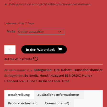
D-Ring-Position ermöglicht kehlkopfschonendes Anleinen
Lieferzeit:
4 bis 7 Tage
Maße
Trixie
In den Warenkorb
Hundehalsband
BE
Auf die Wunschliste
NORDIC
Halsband
Kategorien:
10% Rabatt
,
Hundehalsbänder
Artikelnummer:
n. v.
Leder
Schlagwörter:
Be Nordic
,
Hund / Halsband BE NORDIC
,
Hund /
17500
Halsband Grau
,
Hund / Halsband Leder
,
Trixie
-
17550
Beschreibung
Zusätzliche Informationen
/
Hellgrau
Produktsicherheit
Rezensionen (0)