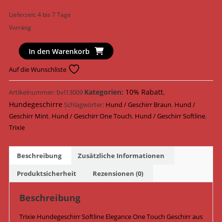
Lieferzeit:
4 bis 7 Tage
Vorrätig
Trixie
In den Warenkorb
Hundegeschirr
Auf die Wunschliste
Softline
Elegance
Kategorien:
10% Rabatt
,
Artikelnummer:
bvl13009
One
Hundegeschirre
Touch
Schlagwörter:
Hund / Geschirr Braun
,
Hund /
Geschirr
Geschirr Mint
,
Hund / Geschirr One Touch
,
Hund / Geschirr Softline
,
Nylon
Trixie
11688
/
Beschreibung
Zusätzliche Informationen
Mint/Braun
Menge
Produktsicherheit
Rezensionen (0)
Beschreibung
Trixie Hundegeschirr Softline Elegance One Touch Geschirr aus