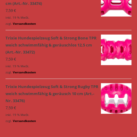
cm (Art.-Nr. 33474)
7,59
€
inkl. 19 % MwSt.
zzgl.
Versandkosten
Trixie Hundespielzeug Soft & Strong Bone TPR
weich schwimmfähig & geräuschlos 12,5 cm
(Art.-Nr. 33472)
7,59
€
inkl. 19 % MwSt.
zzgl.
Versandkosten
Trixie Hundespielzeug Soft & Strong Rugby TPR
weich schwimmfähig & geräusch 10 cm (Art.-
Nr. 33476)
7,59
€
inkl. 19 % MwSt.
zzgl.
Versandkosten