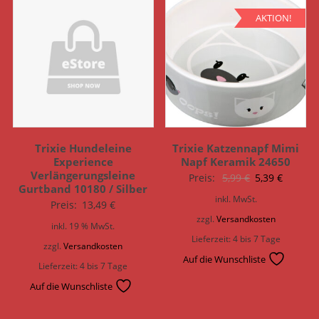
AKTION!
Trixie Hundeleine
Trixie Katzennapf Mimi
Experience
Napf Keramik 24650
Verlängerungsleine
Ursprünglich
Aktuell
Preis:
5,99
€
5,39
€
Gurtband 10180 / Silber
Preis
Preis
inkl. MwSt.
Preis:
13,49
€
war:
ist:
zzgl.
Versandkosten
inkl. 19 % MwSt.
5,99 €
5,39 €.
Lieferzeit:
4 bis 7 Tage
zzgl.
Versandkosten
Auf die Wunschliste
Lieferzeit:
4 bis 7 Tage
Auf die Wunschliste