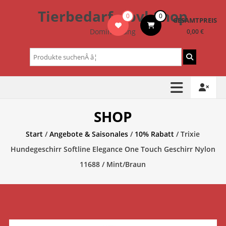
Zum
Tierbedarf – bvl-Shop
0
0
Inhalt
GESAMTPREIS
springen
Dominik Lang
0,00 €
Suchen
nach:
SHOP
Start
/
Angebote & Saisonales
/
10% Rabatt
/ Trixie
Hundegeschirr Softline Elegance One Touch Geschirr Nylon
11688 / Mint/Braun