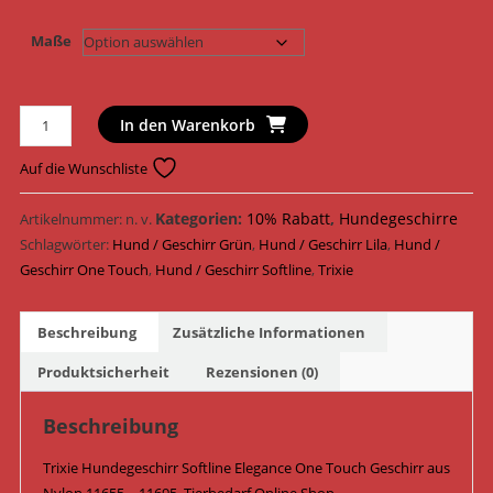
Maße
Trixie
In den Warenkorb
Hundegeschirr
Softline
Auf die Wunschliste
Elegance
One
Kategorien:
10% Rabatt
,
Hundegeschirre
Artikelnummer:
n. v.
Touch
Schlagwörter:
Hund / Geschirr Grün
,
Hund / Geschirr Lila
,
Hund /
Geschirr
Geschirr One Touch
,
Hund / Geschirr Softline
,
Trixie
Nylon
11655
Beschreibung
Zusätzliche Informationen
-
11695
Produktsicherheit
Rezensionen (0)
/
Lila/Grün
Beschreibung
Menge
Trixie Hundegeschirr Softline Elegance One Touch Geschirr aus