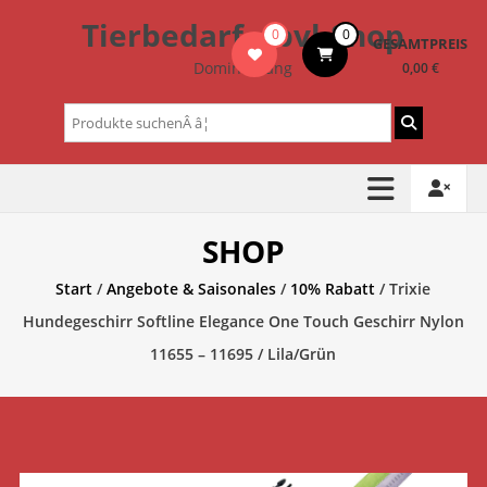
Zum
Tierbedarf – bvl-Shop
0
0
Inhalt
GESAMTPREIS
springen
Dominik Lang
0,00 €
Suchen
nach:
SHOP
Start
/
Angebote & Saisonales
/
10% Rabatt
/ Trixie
Hundegeschirr Softline Elegance One Touch Geschirr Nylon
11655 – 11695 / Lila/Grün