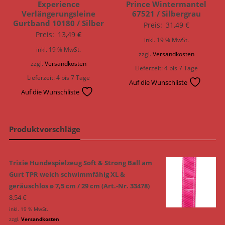
Experience
Prince Wintermantel
Verlängerungsleine
67521 / Silbergrau
Gurtband 10180 / Silber
Preis:
31,49
€
Preis:
13,49
€
inkl. 19 % MwSt.
inkl. 19 % MwSt.
zzgl.
Versandkosten
zzgl.
Versandkosten
Lieferzeit:
4 bis 7 Tage
Lieferzeit:
4 bis 7 Tage
Auf die Wunschliste
Auf die Wunschliste
Produktvorschläge
Trixie Hundespielzeug Soft & Strong Ball am
Gurt TPR weich schwimmfähig XL &
geräuschlos ø 7,5 cm / 29 cm (Art.-Nr. 33478)
8,54
€
inkl. 19 % MwSt.
zzgl.
Versandkosten