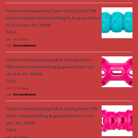
Trixie Hundespielzeug Super Strong Stick TPR
extrem robust schwimmfähig XL & geräuschlos
22,2 cm (Art.-Nr. 33470)
9,49
€
inkl. 19 % MwSt.
zzgl.
Versandkosten
Trixie Hundespielzeug Soft & Strong Hantel
TPR weich schwimmfähig & geräuschlos 14,5
cm (Art.-Nr. 33474)
7,59
€
inkl. 19 % MwSt.
zzgl.
Versandkosten
Trixie Hundespielzeug Soft & Strong Bone TPR
weich schwimmfähig & geräuschlos 12,5 cm
(Art.-Nr. 33472)
7,59
€
inkl. 19 % MwSt.