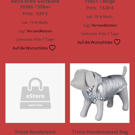
extra breit Gurtband
15821 / Beige
10360 / Silber
Preis:
13,49
€
Preis:
9,89
€
inkl. 19 % MwSt.
inkl. 19 % MwSt.
zzgl.
Versandkosten
zzgl.
Versandkosten
Lieferzeit:
4 bis 7 Tage
Lieferzeit:
4 bis 7 Tage
Auf die Wunschliste
Auf die Wunschliste
Trixie Hundeleine
Trixie Hundemantel Dog