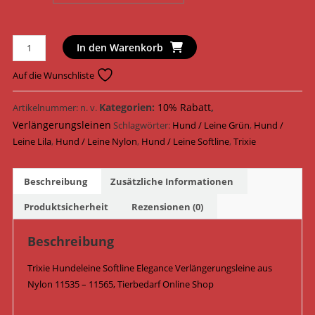
Trixie
In den Warenkorb
Hundeleine
Softline
Auf die Wunschliste
Elegance Verlängerungsleine
Nylon
Kategorien:
10% Rabatt
,
Artikelnummer:
n. v.
11535
Verlängerungsleinen
Schlagwörter:
Hund / Leine Grün
,
Hund /
-
Leine Lila
,
Hund / Leine Nylon
,
Hund / Leine Softline
,
Trixie
11565
/
Beschreibung
Zusätzliche Informationen
Lila/Grün
Menge
Produktsicherheit
Rezensionen (0)
Beschreibung
Trixie Hundeleine Softline Elegance Verlängerungsleine aus
Nylon 11535 – 11565, Tierbedarf Online Shop