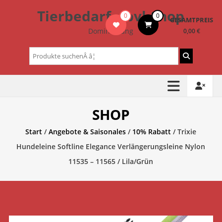
Zum
Tierbedarf – bvl-Shop
0
0
Inhalt
GESAMTPREIS
springen
Dominik Lang
0,00 €
Suchen
nach:
SHOP
Start
/
Angebote & Saisonales
/
10% Rabatt
/ Trixie
Hundeleine Softline Elegance Verlängerungsleine Nylon
11535 – 11565 / Lila/Grün