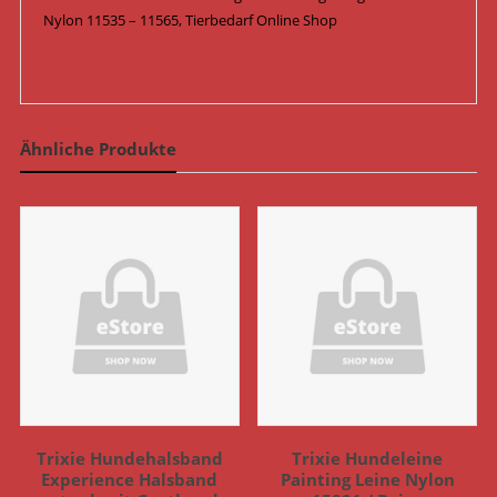
Nylon 11535 – 11565, Tierbedarf Online Shop
Ähnliche Produkte
Trixie Hundehalsband
Trixie Hundeleine
Experience Halsband
Painting Leine Nylon