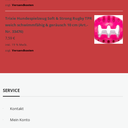
zzgl.
Versandkosten
Trixie Hundespielzeug Soft & Strong Rugby TPR
weich schwimmfähig & geräusch 10 cm (Art.-
Nr. 33476)
7,59
€
inkl. 19 % MwSt.
zzgl.
Versandkosten
SERVICE
Kontakt
Mein Konto