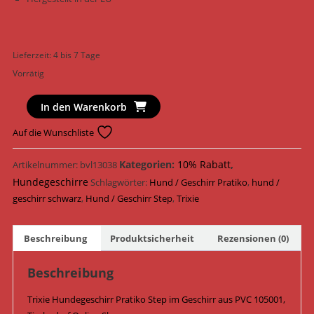
Lieferzeit:
4 bis 7 Tage
Vorrätig
Trixie
In den Warenkorb
Hundegeschirr
Auf die Wunschliste
Pratiko
Step
Kategorien:
10% Rabatt
,
Artikelnummer:
bvl13038
im
Hundegeschirre
Geschirr
Schlagwörter:
Hund / Geschirr Pratiko
,
hund /
PVC
geschirr schwarz
,
Hund / Geschirr Step
,
Trixie
105001
/
Beschreibung
Produktsicherheit
Rezensionen (0)
Schwarz
Menge
Beschreibung
Trixie Hundegeschirr Pratiko Step im Geschirr aus PVC 105001,