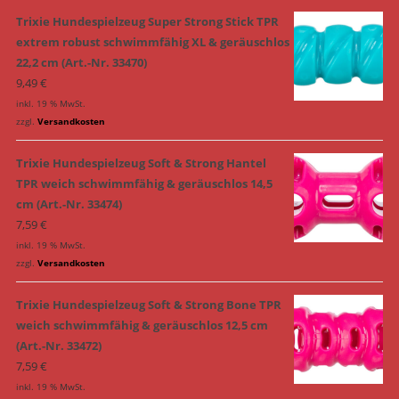
Trixie Hundespielzeug Super Strong Stick TPR
extrem robust schwimmfähig XL & geräuschlos
22,2 cm (Art.-Nr. 33470)
9,49
€
inkl. 19 % MwSt.
zzgl.
Versandkosten
Trixie Hundespielzeug Soft & Strong Hantel
TPR weich schwimmfähig & geräuschlos 14,5
cm (Art.-Nr. 33474)
7,59
€
inkl. 19 % MwSt.
zzgl.
Versandkosten
Trixie Hundespielzeug Soft & Strong Bone TPR
weich schwimmfähig & geräuschlos 12,5 cm
(Art.-Nr. 33472)
7,59
€
inkl. 19 % MwSt.