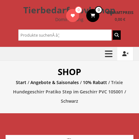
Zum
Tierbedarf – bvl-Shop
0
0
Inhalt
GESAMTPREIS
springen
Dominik Lang
0,00 €
Suchen
nach:
SHOP
Start
/
Angebote & Saisonales
/
10% Rabatt
/ Trixie
Hundegeschirr Pratiko Step im Geschirr PVC 105001 /
Schwarz