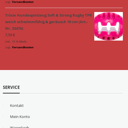
zzgl.
Versandkosten
Trixie Hundespielzeug Soft & Strong Rugby TPR
weich schwimmfähig & geräusch 10 cm (Art.-
Nr. 33476)
7,59
€
inkl. 19 % MwSt.
zzgl.
Versandkosten
SERVICE
Kontakt
Mein Konto
Warenkorb