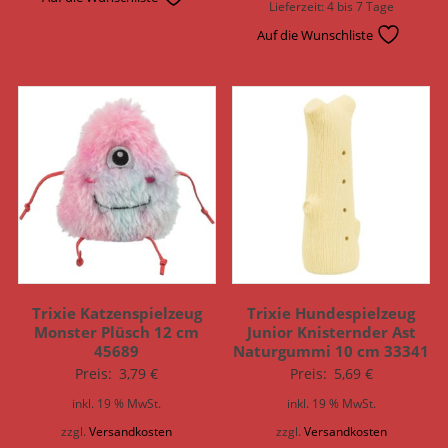
Lieferzeit:
4 bis 7 Tage
Auf die Wunschliste
Trixie Katzenspielzeug
Trixie Hundespielzeug
Monster Plüsch 12 cm
Junior Knisternder Ast
45689
Naturgummi 10 cm 33341
Preis:
3,79
€
Preis:
5,69
€
inkl. 19 % MwSt.
inkl. 19 % MwSt.
zzgl.
Versandkosten
zzgl.
Versandkosten