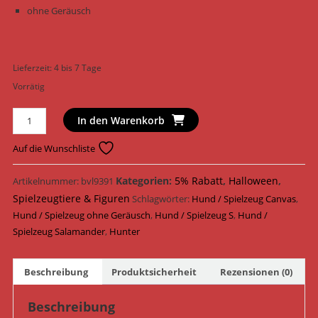
ohne Geräusch
Lieferzeit:
4 bis 7 Tage
Vorrätig
Hunter
In den Warenkorb
Hundespielzeug
Tough
Auf die Wunschliste
Brisbane
Salamander
Kategorien:
5% Rabatt
,
Halloween
,
Artikelnummer:
bvl9391
Canvas
Spielzeugtiere & Figuren
Schlagwörter:
Hund / Spielzeug Canvas
,
39
Hund / Spielzeug ohne Geräusch
,
Hund / Spielzeug S
,
Hund /
cm
Spielzeug Salamander
,
Hunter
65806
Menge
Beschreibung
Produktsicherheit
Rezensionen (0)
Beschreibung