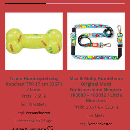
Trixie Hundespielzeug
Max & Molly Hundeleine
Knochen TPR 17 cm 33671
Original Multi
/ Lime
Funktionsleine Neopren
183009 – 183012 / Little
Preis:
7,59
€
Monsters
inkl. 19 % MwSt.
Preis:
20,61
€
–
32,31
€
zzgl.
Versandkosten
inkl. MwSt.
Lieferzeit:
4 bis 7 Tage
zzgl.
Versandkosten
Auf die Wunschliste