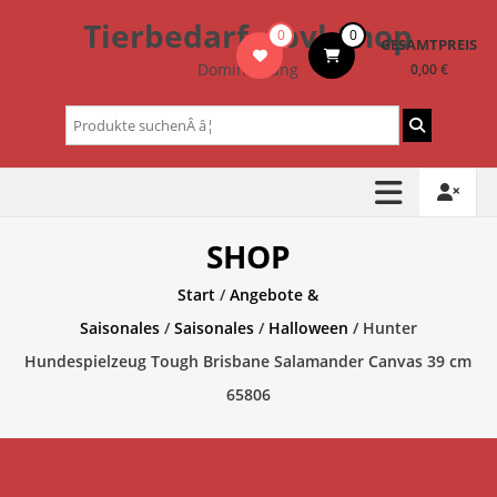
Zum
Tierbedarf – bvl-Shop
0
0
Inhalt
GESAMTPREIS
springen
Dominik Lang
0,00 €
Suchen
nach:
SHOP
Start
/
Angebote &
Saisonales
/
Saisonales
/
Halloween
/ Hunter
Hundespielzeug Tough Brisbane Salamander Canvas 39 cm
65806