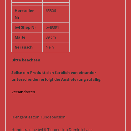
Hersteller
65806
Nr
bvl Shop Nr
bvl9391
Maße
39 cm
Geräusch
Nein
Bitte beachten.
Sollte ein Produkt sich farblich von einander
unterscheiden erfolgt die Auslieferung zufällig.
Versandarten
Hier geht es zur Hundepension.
Hundetraining bvl & Tierpension Dominik Lang