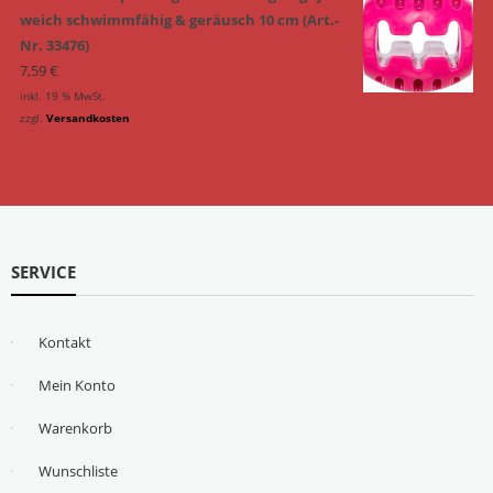
weich schwimmfähig & geräusch 10 cm (Art.-
Nr. 33476)
7,59
€
inkl. 19 % MwSt.
zzgl.
Versandkosten
SERVICE
Kontakt
Mein Konto
Warenkorb
Wunschliste