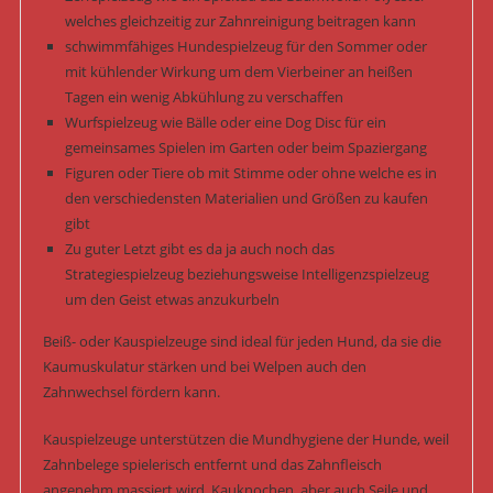
welches gleichzeitig zur Zahnreinigung beitragen kann
schwimmfähiges Hundespielzeug für den Sommer oder
mit kühlender Wirkung um dem Vierbeiner an heißen
Tagen ein wenig Abkühlung zu verschaffen
Wurfspielzeug wie Bälle oder eine Dog Disc für ein
gemeinsames Spielen im Garten oder beim Spaziergang
Figuren oder Tiere ob mit Stimme oder ohne welche es in
den verschiedensten Materialien und Größen zu kaufen
gibt
Zu guter Letzt gibt es da ja auch noch das
Strategiespielzeug beziehungsweise Intelligenzspielzeug
um den Geist etwas anzukurbeln
Beiß- oder Kauspielzeuge sind ideal für jeden Hund, da sie die
Kaumuskulatur stärken und bei Welpen auch den
Zahnwechsel fördern kann.
Kauspielzeuge unterstützen die Mundhygiene der Hunde, weil
Zahnbelege spielerisch entfernt und das Zahnfleisch
angenehm massiert wird. Kauknochen, aber auch Seile und