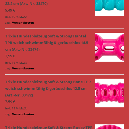
22,2 cm (Art.-Nr. 33470)
9,49
€
inkl. 19 % MwSt.
zzgl.
Versandkosten
Trixie Hundespielzeug Soft & Strong Hantel
TPR weich schwimmfähig & geräuschlos 14,5
cm (Art.-Nr. 33474)
7,59
€
inkl. 19 % MwSt.
zzgl.
Versandkosten
Trixie Hundespielzeug Soft & Strong Bone TPR
weich schwimmfähig & geräuschlos 12,5 cm
(Art.-Nr. 33472)
7,59
€
inkl. 19 % MwSt.
zzgl.
Versandkosten
Trixie Hundespielzeug Soft & Strong Rugby TPR