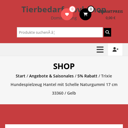
Zum
Tierbedarf – bvl-Shop
0
0
Inhalt
GESAMTPREIS
springen
Dominik Lang
0,00 €
Suchen
nach:
SHOP
Start
/
Angebote & Saisonales
/
5% Rabatt
/ Trixie
Hundespielzeug Hantel mit Schelle Naturgummi 17 cm
33360 / Gelb