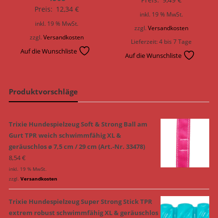
Preis:
12,34
€
inkl. 19 % MwSt.
inkl. 19 % MwSt.
zzgl.
Versandkosten
zzgl.
Versandkosten
Lieferzeit:
4 bis 7 Tage
Auf die Wunschliste
Auf die Wunschliste
Produktvorschläge
Trixie Hundespielzeug Soft & Strong Ball am
Gurt TPR weich schwimmfähig XL &
geräuschlos ø 7,5 cm / 29 cm (Art.-Nr. 33478)
8,54
€
inkl. 19 % MwSt.
zzgl.
Versandkosten
Trixie Hundespielzeug Super Strong Stick TPR
extrem robust schwimmfähig XL & geräuschlos