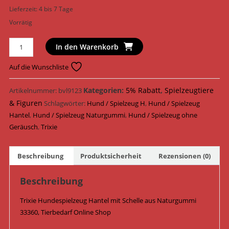
Lieferzeit:
4 bis 7 Tage
Vorrätig
Trixie
In den Warenkorb
Hundespielzeug
Hantel
Auf die Wunschliste
mit
Schelle
Kategorien:
5% Rabatt
,
Spielzeugtiere
Artikelnummer:
bvl9123
Naturgummi
& Figuren
Schlagwörter:
Hund / Spielzeug H
,
Hund / Spielzeug
17
Hantel
,
Hund / Spielzeug Naturgummi
,
Hund / Spielzeug ohne
cm
Geräusch
,
Trixie
33360
/
Beschreibung
Produktsicherheit
Rezensionen (0)
Gelb
Menge
Beschreibung
Trixie Hundespielzeug Hantel mit Schelle aus Naturgummi
33360, Tierbedarf Online Shop