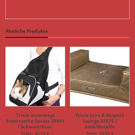
Ähnliche Produkte
Trixie unterwegs
Trixie Love & Respect
Fronttasche Savina 28941
Lounge 37875 /
/ Schwarz/Grau
Gold/Metallic
Preis:
42,74
€
Preis:
56,99
€