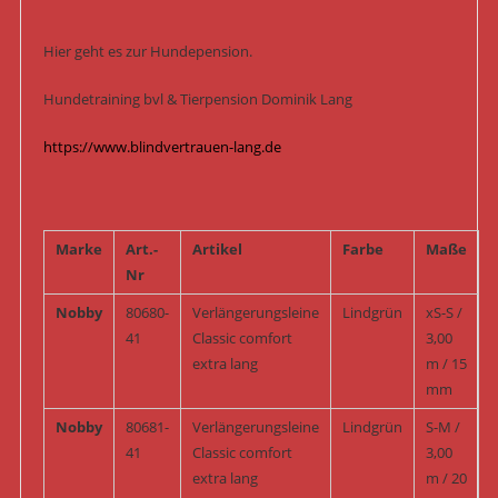
Hier geht es zur Hundepension.
Hundetraining bvl & Tierpension Dominik Lang
https://www.blindvertrauen-lang.de
Marke
Art.-
Artikel
Farbe
Maße
Nr
Nobby
80680-
Verlängerungsleine
Lindgrün
xS-S /
41
Classic comfort
3,00
extra lang
m / 15
mm
Nobby
80681-
Verlängerungsleine
Lindgrün
S-M /
41
Classic comfort
3,00
extra lang
m / 20