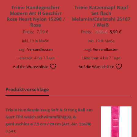
Trixie Hundegeschirr
Trixie Katzennapf Napf
Modern Art H Geschirr
Set flach
Rose Heart Nylon 15298 /
Melamin/Edelstahl 25187
Rosa
/ Weiß
Ursprünglich
Aktuell
Preis:
7,19
€
Preis:
9,99
€
8,99
€
Preis
Preis
inkl. 19 % MwSt.
inkl. 19 % MwSt.
war:
ist:
zzgl.
Versandkosten
zzgl.
Versandkosten
9,99 €
8,99 €.
Lieferzeit:
4 bis 7 Tage
Lieferzeit:
4 bis 7 Tage
Auf die Wunschliste
Auf die Wunschliste
Produktvorschläge
Trixie Hundespielzeug Soft & Strong Ball am
Gurt TPR weich schwimmfähig XL &
geräuschlos ø 7,5 cm / 29 cm (Art.-Nr. 33478)
8,54
€