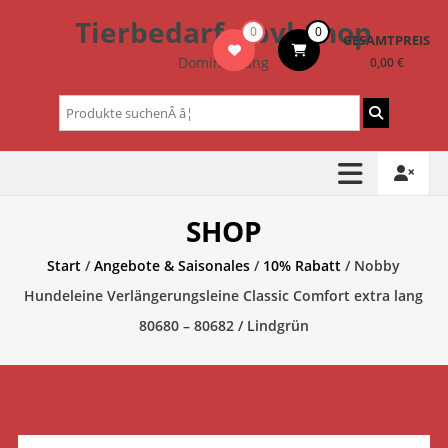
Zum
Tierbedarf – bvl-Shop
0
0
Inhalt
GESAMTPREIS
springen
Dominik Lang
0,00 €
Suchen
nach:
SHOP
Start
/
Angebote & Saisonales
/
10% Rabatt
/ Nobby
Hundeleine Verlängerungsleine Classic Comfort extra lang
80680 – 80682 / Lindgrün