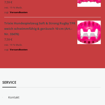
7,59
€
inkl. 19 % MwSt.
zzgl.
Versandkosten
Trixie Hundespielzeug Soft & Strong Rugby TPR
weich schwimmfähig & geräusch 10 cm (Art.-
Nr. 33476)
7,59
€
inkl. 19 % MwSt.
zzgl.
Versandkosten
SERVICE
Kontakt