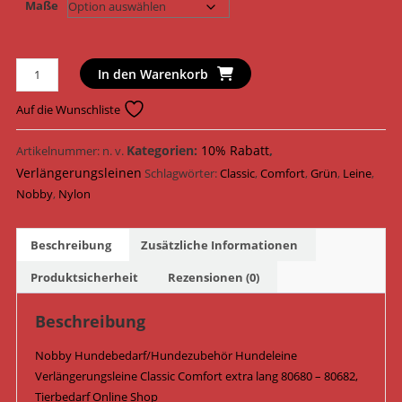
Maße
Nobby
In den Warenkorb
Hundeleine
Verlängerungsleine
Auf die Wunschliste
Classic
Comfort
Kategorien:
10% Rabatt
,
Artikelnummer:
n. v.
extra
Verlängerungsleinen
Schlagwörter:
Classic
,
Comfort
,
Grün
,
Leine
,
lang
Nobby
,
Nylon
80680
-
Beschreibung
Zusätzliche Informationen
80682
/
Produktsicherheit
Rezensionen (0)
Lindgrün
Menge
Beschreibung
Nobby Hundebedarf/Hundezubehör Hundeleine
Verlängerungsleine Classic Comfort extra lang 80680 – 80682,
Tierbedarf Online Shop